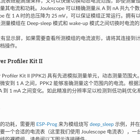
cope 电流表既能高速采样，又可以快速切换动态电流范围，即使测
其电流和功耗。Joulescope 可以精确测量从 A 到 nA 共
scope 在 1 A 时的总压降为 25 mV，可以保证模组正常运行。拥
pe 是测量模组在 Deep-sleep 模式和 wake-up 模式之间切换时
cope 没有显示屏，如果需要查看所测模组的电流波形，请将其连接
档操作。
r Profiler Kit II
ower Profiler Kit II (PPK2) 具有先进模拟测量单元，动态测
微安到 1 A 之间，PPK2 能够准确测量这个范围内的电流。根
 nA 到 1 mA 之间变化。如此精准的分辨率足以检测到低功耗
组的功耗，需要用
ESP-Prog
来为模组烧写
deep_sleep
示例，并在
要一个合适的电流表（这里我们使用 Joulescope 电流表），
线的裸模组。请参阅以下图示连接硬件。