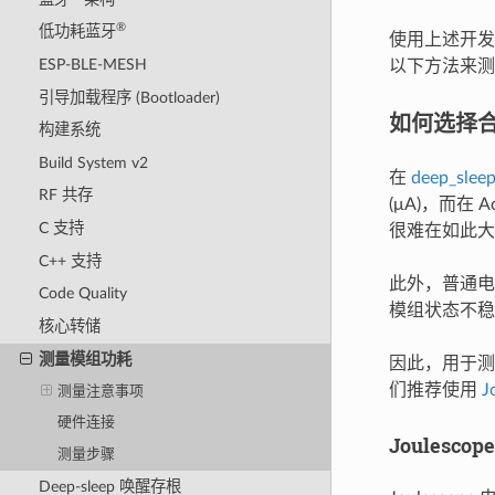
®
低功耗蓝牙
使用上述开
ESP-BLE-MESH
以下方法来测量
引导加载程序 (Bootloader)
如何选择
构建系统
Build System v2
在
deep_slee
RF 共存
(μA)，而在
C 支持
很难在如此大
C++ 支持
此外，普通电
Code Quality
模组状态不稳
核心转储
测量模组功耗
因此，用于测
们推荐使用
J
测量注意事项
硬件连接
Joulesco
测量步骤
Deep-sleep 唤醒存根