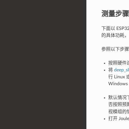
测量步骤
下面以 ESP
的具体功耗
参照以下步骤，
按照硬件
将
deep_s
行 Linu
Windo
默认情况
否按照预
视模组的
打开 Jo