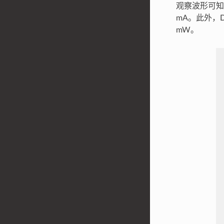
观察波形可知，模
mA。此外，De
mW。