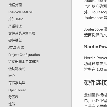
Joules
错误处理
也可以准确测量
外，Joule
ESP-WIFI-MESH
Joulesco
片外 RAM
严重错误
Joules
文件系统注意事项
造商提供的文
硬件抽象
Nordic Powe
JTAG 调试
Project Configuration
Nordic P
链接器脚本生成机制
功耗通常在几
低功耗模式
辨率在 100
lwIP
硬件连接
存储器类型
OpenThread
要测量裸模
分区表
电。此外还需
性能
个带有必要跳