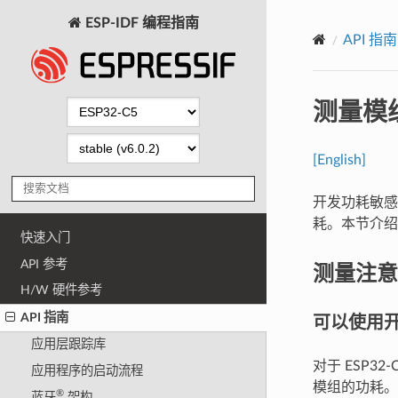
ESP-IDF 编程指南
API 指南
测量模
[English]
开发功耗敏
耗。本节介绍
快速入门
API 参考
测量注意
H/W 硬件参考
可以使用
API 指南
应用层跟踪库
对于 ESP32
应用程序的启动流程
模组的功耗。
®
蓝牙
架构