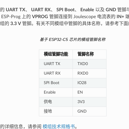
组的
UART TX
、
UART RX
、
SPI Boot
、
Enable
以及
GND
管脚与 
SP-Prog 上的
VPROG
管脚连接到 Joulescope 电流表的
IN+
模组的
3.3 V
管脚。有关不同模组中管脚的具体名称，请参考下面
基于 ESP32-C5 芯片的模组管脚名称
模组管脚功能
管脚名称
UART TX
TXD0
UART RX
RXD0
SPI Boot
IO28
Enable
EN
供电
3V3
接地
GND
称的详细信息，请参阅
模组技术规格书
。