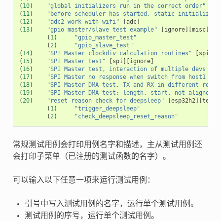
(
10
)
"global initializers run in the correct order"
[
cx
(
11
)
"before scheduler has started, static initializers
(
12
)
"adc2 work with wifi"
[
adc
]
(
13
)
"gpio master/slave test example"
[
ignore
][
misc
][
te
(
1
)
"gpio_master_test"
(
2
)
"gpio_slave_test"
(
14
)
"SPI Master clockdiv calculation routines"
[
spi
]
(
15
)
"SPI Master test"
[
spi
][
ignore
]
(
16
)
"SPI Master test, interaction of multiple devs"
[
s
(
17
)
"SPI Master no response when switch from host1 (SP
(
18
)
"SPI Master DMA test, TX and RX in different regio
(
19
)
"SPI Master DMA test: length, start, not aligned"
(
20
)
"reset reason check for deepsleep"
[
esp32h2
][
test_
(
1
)
"trigger_deepsleep"
(
2
)
"check_deepsleep_reset_reason"
常规测试用例会打印用例名字和描述，主从测试用例还
会打印子菜单（已注册的测试函数的名字）。
可以输入以下任意一项来运行测试用例：
引号中写入测试用例的名字，运行单个测试用例。
测试用例的序号，运行单个测试用例。