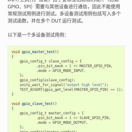
GPIO、SPI）需要与其他设备进行通信，因此不能使用
常规测试用例进行测试。多设备测试用例包括写入多个
测试函数，并在多个 DUT 运行测试。
以下是一个多设备测试用例：
void
gpio_master_test
()
{
gpio_config_t
slave_config
=
{
.
pin_bit_mask
=
1
<<
MASTER_GPIO_PIN
,
.
mode
=
GPIO_MODE_INPUT
,
};
gpio_config
(
&
slave_config
);
unity_wait_for_signal
(
"output high level"
);
TEST_ASSERT
(
gpio_get_level
(
MASTER_GPIO_PIN
)
==
1
);
}
void
gpio_slave_test
()
{
gpio_config_t
master_config
=
{
.
pin_bit_mask
=
1
<<
SLAVE_GPIO_PIN
,
.
mode
=
GPIO_MODE_OUTPUT
,
};
gpio_config
(
&
master_config
);