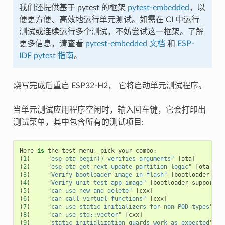
我们还提供基于 pytest 的框架
pytest-embedded
，以
便更方便、高效地运行单元测试。如需在 CI 中运行
测试或连续运行多个测试，不妨尝试这一框架。了解
更多信息，请查看
pytest-embedded 文档
和
ESP-
IDF pytest 指南
。
烧写完成后重启 ESP32-H2， 它将启动单元测试程序。
当单元测试应用程序空闲时，输入回车键，它会打印出
测试菜单，其中包含所有的测试项目:
Here
is
the
test
menu
,
pick
your
combo
:
(
1
)
"esp_ota_begin() verifies arguments"
[
ota
]
(
2
)
"esp_ota_get_next_update_partition logic"
[
ota
]
(
3
)
"Verify bootloader image in flash"
[
bootloader_sup
(
4
)
"Verify unit test app image"
[
bootloader_support
]
(
5
)
"can use new and delete"
[
cxx
]
(
6
)
"can call virtual functions"
[
cxx
]
(
7
)
"can use static initializers for non-POD types"
[
c
(
8
)
"can use std::vector"
[
cxx
]
(
9
)
"static initialization guards work as expected"
[
c