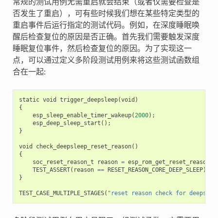
常规的测试用例无需重启就会结束（或者仅需要检查是
否发生了重启），可有些时候我们想在某些特定类型的
重启事件后运行指定的测试代码。例如，在深度睡眠唤
醒后检查复位的原因是否正确。首先我们需要触发深度
睡眠复位事件，然后检查复位的原因。为了实现这一
点，可以通过定义多阶段测试用例来将这些测试函数组
合在一起:
static
void
trigger_deepsleep
(
void
)
{
esp_sleep_enable_timer_wakeup
(
2000
);
esp_deep_sleep_start
();
}
void
check_deepsleep_reset_reason
()
{
soc_reset_reason_t
reason
=
esp_rom_get_reset_reason
(
0
TEST_ASSERT
(
reason
==
RESET_REASON_CORE_DEEP_SLEEP
);
}
TEST_CASE_MULTIPLE_STAGES
(
"reset reason check for deepslee