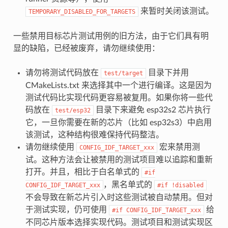
来暂时关闭该测试。
TEMPORARY_DISABLED_FOR_TARGETS
一些禁用目标芯片测试用例的旧方法，由于它们具有明
显的缺陷，已经被废弃，请勿继续使用：
请勿将测试代码放在
目录下并用
test/target
CMakeLists.txt 来选择其中一个进行编译。这是因为
测试代码比实现代码更容易被复用。如果你将一些代
码放在
目录下来避免 esp32s2 芯片执行
test/esp32
它，一旦你需要在新的芯片（比如 esp32s3）中启用
该测试，这种结构很难保持代码整洁。
请勿继续使用
宏来禁用测
CONFIG_IDF_TARGET_xxx
试。这种方法会让被禁用的测试项目难以追踪和重新
打开。并且，相比于白名单式的
#if
，黑名单式的
CONFIG_IDF_TARGET_xxx
#if
!disabled
不会导致在新芯片引入时这些测试被自动禁用。但对
于测试实现，仍可使用
给
#if
CONFIG_IDF_TARGET_xxx
不同芯片版本选择实现代码。测试项目和测试实现区