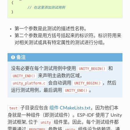
{
// 在这里添加测试用例
}
第一个参数是此测试的描述性名称。
第二个参数是用方括号括起来的标识符。标识符用来
对相关测试或具有特定属性的测试进行分组。
备注
没有必要在每个测试用例中使用
和
UNITY_BEGIN()
来声明主函数的区域，
UNITY_END()
会自动调用
，然后
unity_platform.c
UNITY_BEGIN()
运行测试用例，最后调用
。
UNITY_END()
子目录应包含
组件 CMakeLists.txt
，因为他们本
test
身就是一种组件（即测试组件）。ESP-IDF 使用了 Unity
测试框架, 位于
组件里。因此，每个测试组件都
unity
需要通过
参数将
组件设为依赖项。通
REQUIRES
unity