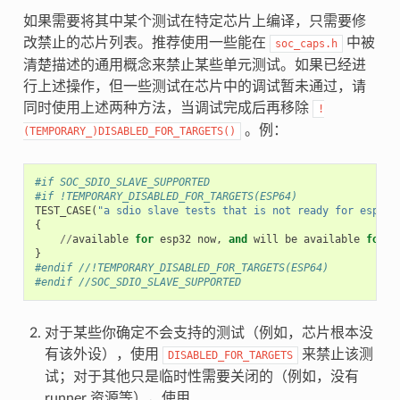
如果需要将其中某个测试在特定芯片上编译，只需要修
改禁止的芯片列表。推荐使用一些能在
中被
soc_caps.h
清楚描述的通用概念来禁止某些单元测试。如果已经进
行上述操作，但一些测试在芯片中的调试暂未通过，请
同时使用上述两种方法，当调试完成后再移除
!
。例：
(TEMPORARY_)DISABLED_FOR_TARGETS()
#if SOC_SDIO_SLAVE_SUPPORTED
#if !TEMPORARY_DISABLED_FOR_TARGETS(ESP64)
TEST_CASE
(
"a sdio slave tests that is not ready for esp64 
{
//
available
for
esp32
now
,
and
will
be
available
for
e
}
#endif //!TEMPORARY_DISABLED_FOR_TARGETS(ESP64)
#endif //SOC_SDIO_SLAVE_SUPPORTED
对于某些你确定不会支持的测试（例如，芯片根本没
有该外设），使用
来禁止该测
DISABLED_FOR_TARGETS
试；对于其他只是临时性需要关闭的（例如，没有
runner 资源等），使用