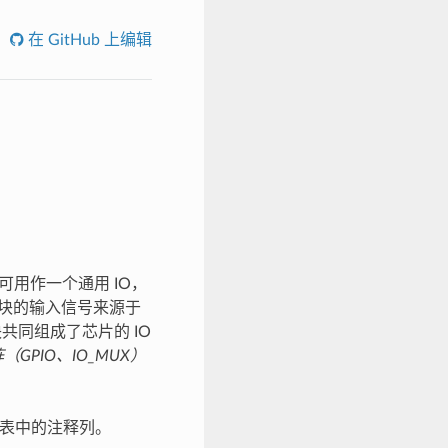
在 GitHub 上编辑
脚都可用作一个通用 IO，
设模块的输入信号来源于
共同组成了芯片的 IO
矩阵（GPIO、IO_MUX）
考表中的注释列。