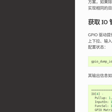
方案，如果
实现相同的目
获取 I
GPIO 驱动
上下拉、输入输
配置状态：
gpio_dump_i
其输出信息如
===========
IO
[
4
]
-
Pullup
:
1
InputEn
:
FuncSel
:
GPIO
Matr