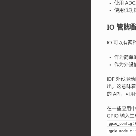
使用 AD
使用低功耗外
IO 管脚
IO 可以有
作为简单的
作为外设
IDF 外设
出。这意味着
的 API，可
在一些应用中，
GPIO 输入
gpio_config(
gpio_mode_t: