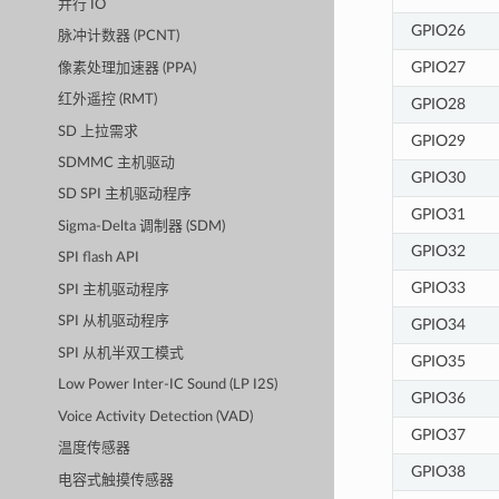
并行 IO
GPIO26
脉冲计数器 (PCNT)
GPIO27
像素处理加速器 (PPA)
红外遥控 (RMT)
GPIO28
SD 上拉需求
GPIO29
SDMMC 主机驱动
GPIO30
SD SPI 主机驱动程序
GPIO31
Sigma-Delta 调制器 (SDM)
GPIO32
SPI flash API
GPIO33
SPI 主机驱动程序
SPI 从机驱动程序
GPIO34
SPI 从机半双工模式
GPIO35
Low Power Inter-IC Sound (LP I2S)
GPIO36
Voice Activity Detection (VAD)
GPIO37
温度传感器
GPIO38
电容式触摸传感器