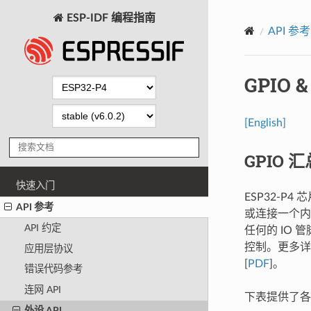
ESP-IDF 编程指南
API 参考
GPIO &
[English]
GPIO 汇
快速入门
ESP32-P4
API 参考
或连接一个内
API 约定
任何的 IO
控制。更多
应用层协议
[
PDF
]。
错误代码参考
连网 API
下表提供了各
外设 API