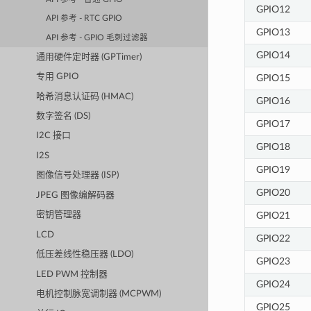
GPIO12
API 参考 - RTC GPIO
GPIO13
API 参考 - GPIO 毛刺过滤器
GPIO14
通用硬件定时器 (GPTimer)
专用 GPIO
GPIO15
哈希消息认证码 (HMAC)
GPIO16
数字签名 (DS)
GPIO17
I2C 接口
GPIO18
I2S
GPIO19
图像信号处理器 (ISP)
GPIO20
JPEG 图像编解码器
GPIO21
密钥管理器
LCD
GPIO22
低压差线性稳压器 (LDO)
GPIO23
LED PWM 控制器
GPIO24
电机控制脉宽调制器 (MCPWM)
GPIO25