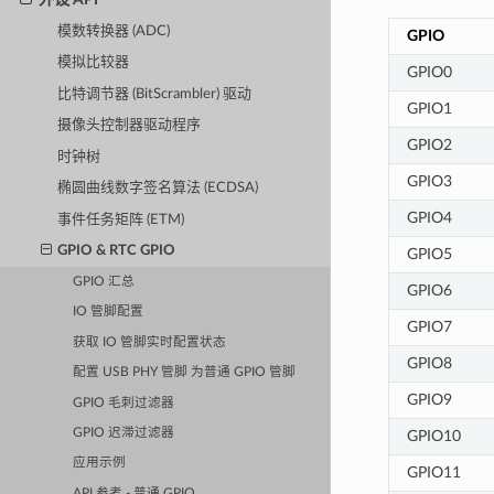
模数转换器 (ADC)
GPIO
模拟比较器
GPIO0
比特调节器 (BitScrambler) 驱动
GPIO1
摄像头控制器驱动程序
GPIO2
时钟树
GPIO3
椭圆曲线数字签名算法 (ECDSA)
GPIO4
事件任务矩阵 (ETM)
GPIO & RTC GPIO
GPIO5
GPIO 汇总
GPIO6
IO 管脚配置
GPIO7
获取 IO 管脚实时配置状态
GPIO8
配置 USB PHY 管脚 为普通 GPIO 管脚
GPIO9
GPIO 毛刺过滤器
GPIO 迟滞过滤器
GPIO10
应用示例
GPIO11
API 参考 - 普通 GPIO