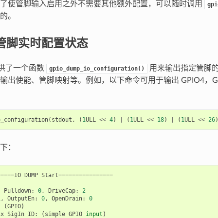
除了使管脚输入启用之外不需要其他额外配置，可以随时调用
gpi
的。
O 管脚实时配置状态
提供了一个函数
用来输出指定管脚
gpio_dump_io_configuration()
出使能、管脚映射等。例如，以下命令可用于输出 GPIO4，GPIO1
o_configuration
(
stdout
,
(
1
ULL
<<
4
)
|
(
1
ULL
<<
18
)
|
(
1
ULL
<<
26
下：
=====
IO
DUMP
Start
================
,
Pulldown
:
0
,
DriveCap
:
2
1
,
OutputEn
:
0
,
OpenDrain
:
0
1
(
GPIO
)
ix
SigIn
ID
:
(
simple
GPIO
input
)