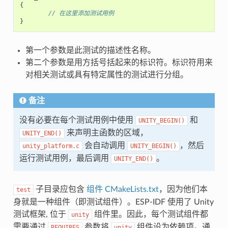
{
// 在这里添加测试用例
}
第一个参数是此测试的描述性名称。
第二个参数是用方括号括起来的标识符。标识符用来
对相关测试或具有特定属性的测试进行分组。
备注
没有必要在每个测试用例中使用
和
UNITY_BEGIN()
来声明主函数的区域，
UNITY_END()
会自动调用
，然后
unity_platform.c
UNITY_BEGIN()
运行测试用例，最后调用
。
UNITY_END()
子目录应包含
组件 CMakeLists.txt
，因为他们本
test
身就是一种组件（即测试组件）。ESP-IDF 使用了 Unity
测试框架, 位于
组件里。因此，每个测试组件都
unity
需要通过
参数将
组件设为依赖项。通
REQUIRES
unity