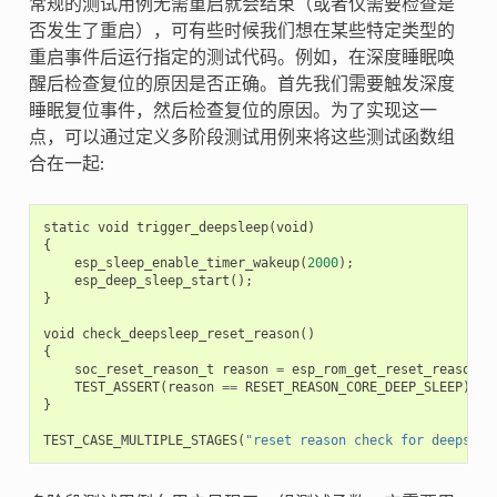
常规的测试用例无需重启就会结束（或者仅需要检查是
否发生了重启），可有些时候我们想在某些特定类型的
重启事件后运行指定的测试代码。例如，在深度睡眠唤
醒后检查复位的原因是否正确。首先我们需要触发深度
睡眠复位事件，然后检查复位的原因。为了实现这一
点，可以通过定义多阶段测试用例来将这些测试函数组
合在一起:
static
void
trigger_deepsleep
(
void
)
{
esp_sleep_enable_timer_wakeup
(
2000
);
esp_deep_sleep_start
();
}
void
check_deepsleep_reset_reason
()
{
soc_reset_reason_t
reason
=
esp_rom_get_reset_reason
(
0
TEST_ASSERT
(
reason
==
RESET_REASON_CORE_DEEP_SLEEP
);
}
TEST_CASE_MULTIPLE_STAGES
(
"reset reason check for deepslee