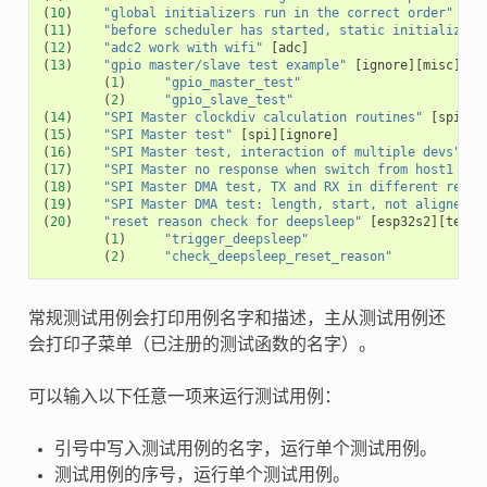
(
10
)
"global initializers run in the correct order"
[
cx
(
11
)
"before scheduler has started, static initializers
(
12
)
"adc2 work with wifi"
[
adc
]
(
13
)
"gpio master/slave test example"
[
ignore
][
misc
][
te
(
1
)
"gpio_master_test"
(
2
)
"gpio_slave_test"
(
14
)
"SPI Master clockdiv calculation routines"
[
spi
]
(
15
)
"SPI Master test"
[
spi
][
ignore
]
(
16
)
"SPI Master test, interaction of multiple devs"
[
s
(
17
)
"SPI Master no response when switch from host1 (SP
(
18
)
"SPI Master DMA test, TX and RX in different regio
(
19
)
"SPI Master DMA test: length, start, not aligned"
(
20
)
"reset reason check for deepsleep"
[
esp32s2
][
test_
(
1
)
"trigger_deepsleep"
(
2
)
"check_deepsleep_reset_reason"
常规测试用例会打印用例名字和描述，主从测试用例还
会打印子菜单（已注册的测试函数的名字）。
可以输入以下任意一项来运行测试用例：
引号中写入测试用例的名字，运行单个测试用例。
测试用例的序号，运行单个测试用例。