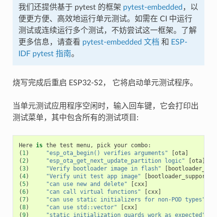
我们还提供基于 pytest 的框架
pytest-embedded
，以
便更方便、高效地运行单元测试。如需在 CI 中运行
测试或连续运行多个测试，不妨尝试这一框架。了解
更多信息，请查看
pytest-embedded 文档
和
ESP-
IDF pytest 指南
。
烧写完成后重启 ESP32-S2， 它将启动单元测试程序。
当单元测试应用程序空闲时，输入回车键，它会打印出
测试菜单，其中包含所有的测试项目:
Here
is
the
test
menu
,
pick
your
combo
:
(
1
)
"esp_ota_begin() verifies arguments"
[
ota
]
(
2
)
"esp_ota_get_next_update_partition logic"
[
ota
]
(
3
)
"Verify bootloader image in flash"
[
bootloader_sup
(
4
)
"Verify unit test app image"
[
bootloader_support
]
(
5
)
"can use new and delete"
[
cxx
]
(
6
)
"can call virtual functions"
[
cxx
]
(
7
)
"can use static initializers for non-POD types"
[
c
(
8
)
"can use std::vector"
[
cxx
]
(
9
)
"static initialization guards work as expected"
[
c