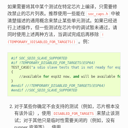
如果需要将其中某个测试在特定芯片上编译，只需要修
改禁止的芯片列表。推荐使用一些能在
中被
soc_caps.h
清楚描述的通用概念来禁止某些单元测试。如果已经进
行上述操作，但一些测试在芯片中的调试暂未通过，请
同时使用上述两种方法，当调试完成后再移除
!
。例：
(TEMPORARY_)DISABLED_FOR_TARGETS()
#if SOC_SDIO_SLAVE_SUPPORTED
#if !TEMPORARY_DISABLED_FOR_TARGETS(ESP64)
TEST_CASE
(
"a sdio slave tests that is not ready for esp64 
{
//
available
for
esp32
now
,
and
will
be
available
for
e
}
#endif //!TEMPORARY_DISABLED_FOR_TARGETS(ESP64)
#endif //SOC_SDIO_SLAVE_SUPPORTED
对于某些你确定不会支持的测试（例如，芯片根本没
有该外设），使用
来禁止该测
DISABLED_FOR_TARGETS
试；对于其他只是临时性需要关闭的（例如，没有
runner 资源等），使用