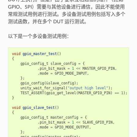
GPIO、SPI）需要与其他设备进行通信，因此不能使用
常规测试用例进行测试。多设备测试用例包括写入多个
测试函数，并在多个 DUT 运行测试。
以下是一个多设备测试用例：
void
gpio_master_test
()
{
gpio_config_t
slave_config
=
{
.
pin_bit_mask
=
1
<<
MASTER_GPIO_PIN
,
.
mode
=
GPIO_MODE_INPUT
,
};
gpio_config
(
&
slave_config
);
unity_wait_for_signal
(
"output high level"
);
TEST_ASSERT
(
gpio_get_level
(
MASTER_GPIO_PIN
)
==
1
);
}
void
gpio_slave_test
()
{
gpio_config_t
master_config
=
{
.
pin_bit_mask
=
1
<<
SLAVE_GPIO_PIN
,
.
mode
=
GPIO_MODE_OUTPUT
,
};
gpio_config
(
&
master_config
);