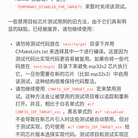
来暂时关闭该测试。
TEMPORARY_DISABLED_FOR_TARGETS
一些禁用目标芯片测试用例的旧方法，由于它们具有明
显的缺陷，已经被废弃，请勿继续使用：
请勿将测试代码放在
目录下并用
test/target
CMakeLists.txt 来选择其中一个进行编译。这是因为
测试代码比实现代码更容易被复用。如果你将一些代
码放在
目录下来避免 esp32s2 芯片执行
test/esp32
它，一旦你需要在新的芯片（比如 esp32s3）中启用
该测试，这种结构很难保持代码整洁。
请勿继续使用
宏来禁用测
CONFIG_IDF_TARGET_xxx
试。这种方法会让被禁用的测试项目难以追踪和重新
打开。并且，相比于白名单式的
#if
，黑名单式的
CONFIG_IDF_TARGET_xxx
#if
!disabled
不会导致在新芯片引入时这些测试被自动禁用。但对
于测试实现，仍可使用
给
#if
CONFIG_IDF_TARGET_xxx
不同芯片版本选择实现代码。测试项目和测试实现区