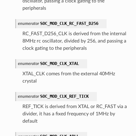
oscillator, passing a clock gating to the
peripherals
SOC_MOD_CLK_RC_FAST_D256
enumerator
RC_FAST_D256_CLK is derived from the internal
8MHz rc oscillator, divided by 256, and passing a
clock gating to the peripherals
SOC_MOD_CLK_XTAL
enumerator
XTAL_CLK comes from the external 40MHz
crystal
SOC_MOD_CLK_REF_TICK
enumerator
REF_TICK is derived from XTAL or RC_FAST via a
divider, it has a fixed frequency of 1MHz by
default