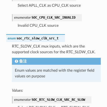
Select APLL_CLK as CPU_CLK source
SOC_CPU_CLK_SRC_INVALID
enumerator
Invalid CPU_CLK source
soc_rtc_slow_clk_src_t
enum
RTC_SLOW_CLK mux inputs, which are the
supported clock sources for the RTC_SLOW_CLK.
备注
Enum values are matched with the register field
values on purpose
Values:
SOC_RTC_SLOW_CLK_SRC_RC_SLOW
enumerator