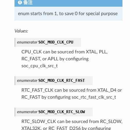
备注
enum starts from 1, to save 0 for special purpose
Values:
SOC_MOD_CLK_CPU
enumerator
CPU_CLK can be sourced from XTAL, PLL,
RC_FAST, or APLL by configuring
soc_cpu_clk_src_t
SOC_MOD_CLK_RTC_FAST
enumerator
RTC_FAST_CLK can be sourced from XTAL_D4 or
RC_FAST by configuring soc_rtc_fast_clk_src_t
SOC_MOD_CLK_RTC_SLOW
enumerator
RTC_SLOW_CLK can be sourced from RC_SLOW,
XTAL32K, or RC_FAST_D256 by configuring