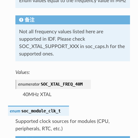
Enum values equal to the frequency value in MHz
备注
Not all frequency values listed here are
supported in IDF. Please check
SOC_XTAL_SUPPORT_XXX in soc_caps.h for the
supported ones.
Values:
SOC_XTAL_FREQ_40M
enumerator
40MHz XTAL
soc_module_clk_t
enum
Supported clock sources for modules (CPU,
peripherals, RTC, etc.)