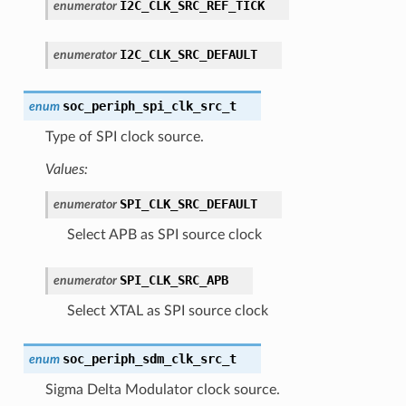
I2C_CLK_SRC_REF_TICK
enumerator
I2C_CLK_SRC_DEFAULT
enumerator
soc_periph_spi_clk_src_t
enum
Type of SPI clock source.
Values:
SPI_CLK_SRC_DEFAULT
enumerator
Select APB as SPI source clock
SPI_CLK_SRC_APB
enumerator
Select XTAL as SPI source clock
soc_periph_sdm_clk_src_t
enum
Sigma Delta Modulator clock source.