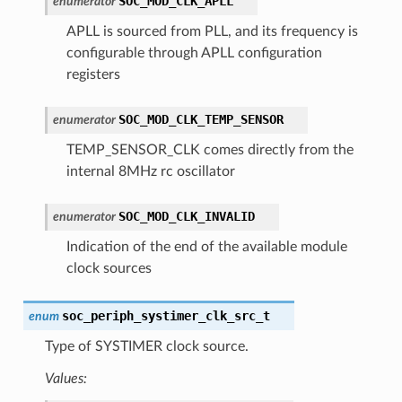
SOC_MOD_CLK_APLL
enumerator
APLL is sourced from PLL, and its frequency is
configurable through APLL configuration
registers
SOC_MOD_CLK_TEMP_SENSOR
enumerator
TEMP_SENSOR_CLK comes directly from the
internal 8MHz rc oscillator
SOC_MOD_CLK_INVALID
enumerator
Indication of the end of the available module
clock sources
soc_periph_systimer_clk_src_t
enum
Type of SYSTIMER clock source.
Values: