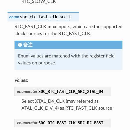
RTC_SLOW_CLK
soc_rtc_fast_clk_src_t
enum
RTC_FAST_CLK mux inputs, which are the supported
clock sources for the RTC_FAST_CLK.
备注
Enum values are matched with the register field
values on purpose
Values:
SOC_RTC_FAST_CLK_SRC_XTAL_D4
enumerator
Select XTAL_D4_CLK (may referred as
XTAL_CLK_DIV_4) as RTC_FAST_CLK source
SOC_RTC_FAST_CLK_SRC_RC_FAST
enumerator