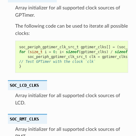
Array initializer for all supported clock sources of
GPTimer.
The following code can be used to iterate all possible
clocks:
soc_periph_gptimer_clk_src_t
gptimer_clks
[]
=
(
soc_peri
for
(
size_t
i
=
0
;
i
<
sizeof
(
gptimer_clks
)
/
sizeof
(
gpt
soc_periph_gptimer_clk_src_t
clk
=
gptimer_clks
[
i
];
// Test GPTimer with the clock `clk`
}
SOC_LCD_CLKS
Array initializer for all supported clock sources of
LCD.
SOC_RMT_CLKS
Array initializer for all supported clock sources of