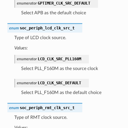
GPTIMER_CLK_SRC_DEFAULT
enumerator
Select APB as the default choice
soc_periph_lcd_clk_src_t
enum
Type of LCD clock source.
Values:
LCD_CLK_SRC_PLL160M
enumerator
Select PLL_F160M as the source clock
LCD_CLK_SRC_DEFAULT
enumerator
Select PLL_F160M as the default choice
soc_periph_rmt_clk_src_t
enum
Type of RMT clock source.
Values: