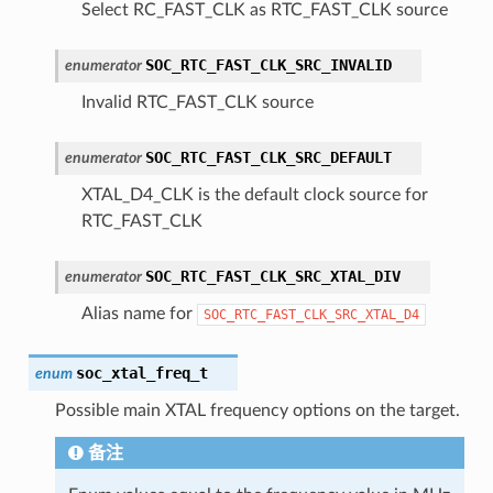
Select RC_FAST_CLK as RTC_FAST_CLK source
SOC_RTC_FAST_CLK_SRC_INVALID
enumerator
Invalid RTC_FAST_CLK source
SOC_RTC_FAST_CLK_SRC_DEFAULT
enumerator
XTAL_D4_CLK is the default clock source for
RTC_FAST_CLK
SOC_RTC_FAST_CLK_SRC_XTAL_DIV
enumerator
Alias name for
SOC_RTC_FAST_CLK_SRC_XTAL_D4
soc_xtal_freq_t
enum
Possible main XTAL frequency options on the target.
备注