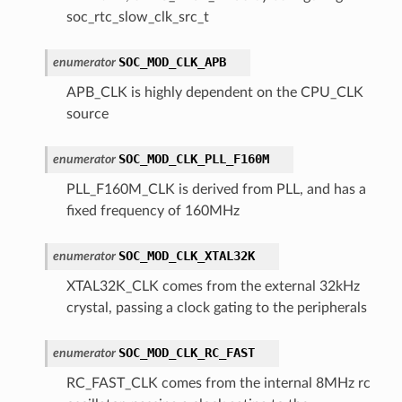
soc_rtc_slow_clk_src_t
SOC_MOD_CLK_APB
enumerator
APB_CLK is highly dependent on the CPU_CLK
source
SOC_MOD_CLK_PLL_F160M
enumerator
PLL_F160M_CLK is derived from PLL, and has a
fixed frequency of 160MHz
SOC_MOD_CLK_XTAL32K
enumerator
XTAL32K_CLK comes from the external 32kHz
crystal, passing a clock gating to the peripherals
SOC_MOD_CLK_RC_FAST
enumerator
RC_FAST_CLK comes from the internal 8MHz rc