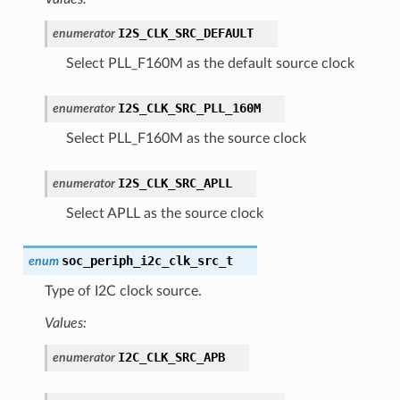
I2S_CLK_SRC_DEFAULT
enumerator
Select PLL_F160M as the default source clock
I2S_CLK_SRC_PLL_160M
enumerator
Select PLL_F160M as the source clock
I2S_CLK_SRC_APLL
enumerator
Select APLL as the source clock
soc_periph_i2c_clk_src_t
enum
Type of I2C clock source.
Values:
I2C_CLK_SRC_APB
enumerator