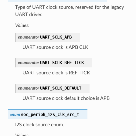
Type of UART clock source, reserved for the legacy
UART driver.
Values:
UART_SCLK_APB
enumerator
UART source clock is APB CLK
UART_SCLK_REF_TICK
enumerator
UART source clock is REF_TICK
UART_SCLK_DEFAULT
enumerator
UART source clock default choice is APB
soc_periph_i2s_clk_src_t
enum
I2S clock source enum.
Values: