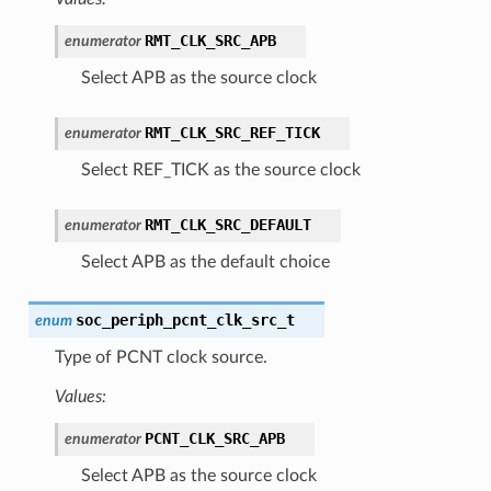
RMT_CLK_SRC_APB
enumerator
Select APB as the source clock
RMT_CLK_SRC_REF_TICK
enumerator
Select REF_TICK as the source clock
RMT_CLK_SRC_DEFAULT
enumerator
Select APB as the default choice
soc_periph_pcnt_clk_src_t
enum
Type of PCNT clock source.
Values:
PCNT_CLK_SRC_APB
enumerator
Select APB as the source clock