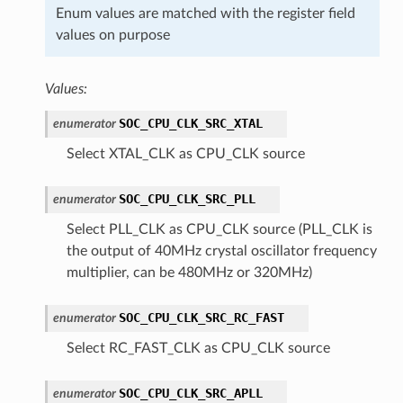
Enum values are matched with the register field
values on purpose
Values:
SOC_CPU_CLK_SRC_XTAL
enumerator
Select XTAL_CLK as CPU_CLK source
SOC_CPU_CLK_SRC_PLL
enumerator
Select PLL_CLK as CPU_CLK source (PLL_CLK is
the output of 40MHz crystal oscillator frequency
multiplier, can be 480MHz or 320MHz)
SOC_CPU_CLK_SRC_RC_FAST
enumerator
Select RC_FAST_CLK as CPU_CLK source
SOC_CPU_CLK_SRC_APLL
enumerator