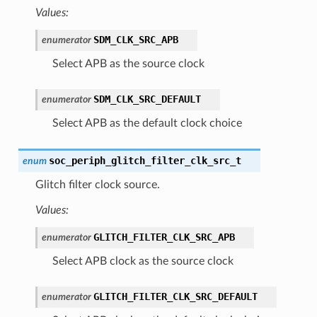
Values:
SDM_CLK_SRC_APB
enumerator
Select APB as the source clock
SDM_CLK_SRC_DEFAULT
enumerator
Select APB as the default clock choice
soc_periph_glitch_filter_clk_src_t
enum
Glitch filter clock source.
Values:
GLITCH_FILTER_CLK_SRC_APB
enumerator
Select APB clock as the source clock
GLITCH_FILTER_CLK_SRC_DEFAULT
enumerator