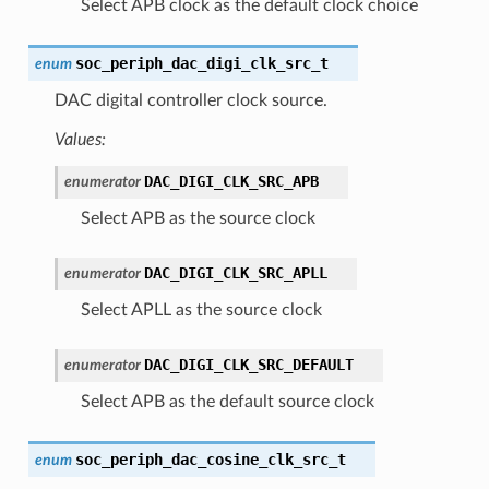
Select APB clock as the default clock choice
soc_periph_dac_digi_clk_src_t
enum
DAC digital controller clock source.
Values:
DAC_DIGI_CLK_SRC_APB
enumerator
Select APB as the source clock
DAC_DIGI_CLK_SRC_APLL
enumerator
Select APLL as the source clock
DAC_DIGI_CLK_SRC_DEFAULT
enumerator
Select APB as the default source clock
soc_periph_dac_cosine_clk_src_t
enum