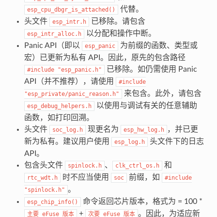
代替。
esp_cpu_dbgr_is_attached()
头文件
已移除。请包含
esp_intr.h
以分配和操作中断。
esp_intr_alloc.h
Panic API（即以
为前缀的函数、类型或
esp_panic
宏）已更新为私有 API。因此，原先的包含路径
已移除。如仍需使用 Panic
#include
"esp_panic.h"
API（并不推荐），请使用
#include
来包含。此外，请包含
"esp_private/panic_reason.h"
以使用与调试有关的任意辅助
esp_debug_helpers.h
函数，如打印回溯。
头文件
现更名为
，并已更
soc_log.h
esp_hw_log.h
新为私有。建议用户使用
头文件下的日志
esp_log.h
API。
包含头文件
、
和
spinlock.h
clk_ctrl_os.h
时不应当使用
前缀，如
rtc_wdt.h
soc
#include
。
"spinlock.h"
命令返回芯片版本，格式为 = 100 *
esp_chip_info()
+
。因此，为适应新
主要
eFuse
版本
次要
eFuse
版本