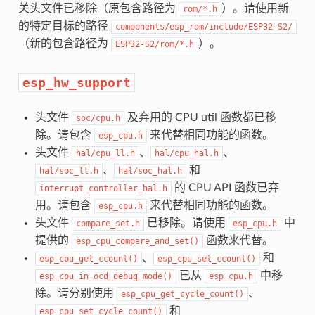
关头文件已移除（原包含路径为
）。请使用新
rom/*.h
的特定目标的路径
components/esp_rom/include/ESP32-S2/
（新的包含路径为
）。
ESP32-S2/rom/*.h
esp_hw_support
头文件
及弃用的 CPU util 函数都已移
soc/cpu.h
除。请包含
来代替相同功能的函数。
esp_cpu.h
头文件
、
、
hal/cpu_ll.h
hal/cpu_hal.h
、
和
hal/soc_ll.h
hal/soc_hal.h
的 CPU API 函数已弃
interrupt_controller_hal.h
用。请包含
来代替相同功能的函数。
esp_cpu.h
头文件
已移除。请使用
中
compare_set.h
esp_cpu.h
提供的
函数来代替。
esp_cpu_compare_and_set()
、
和
esp_cpu_get_ccount()
esp_cpu_set_ccount()
已从
中移
esp_cpu_in_ocd_debug_mode()
esp_cpu.h
除。请分别使用
、
esp_cpu_get_cycle_count()
和
esp_cpu_set_cycle_count()