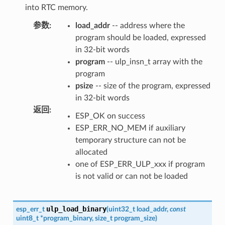
into RTC memory.
参数
:
load_addr
-- address where the
program should be loaded, expressed
in 32-bit words
program
-- ulp_insn_t array with the
program
psize
-- size of the program, expressed
in 32-bit words
返回
:
ESP_OK on success
ESP_ERR_NO_MEM if auxiliary
temporary structure can not be
allocated
one of ESP_ERR_ULP_xxx if program
is not valid or can not be loaded
ulp_load_binary
esp_err_t
(
uint32_t
load_addr
,
const
uint8_t
*
program_binary
,
size_t
program_size
)