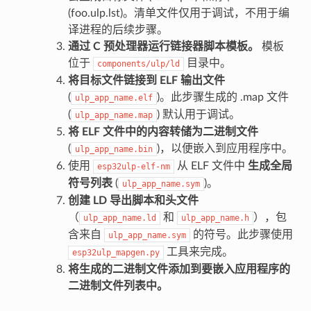
(foo.ulp.lst)。清单文件仅用于调试，不用于编
译进程的后续步骤。
通过 C 预处理器运行链接器脚本模板。
模板
位于
目录中。
components/ulp/ld
将目标文件链接到 ELF 输出文件
(
)。此步骤生成的 .map 文件
ulp_app_name.elf
(
) 默认用于调试。
ulp_app_name.map
将 ELF 文件中的内容转储为二进制文件
(
)，以便嵌入到应用程序中。
ulp_app_name.bin
使用
从 ELF 文件中
生成全局
esp32ulp-elf-nm
符号列表
(
)。
ulp_app_name.sym
创建 LD 导出脚本和头文件
（
和
），包
ulp_app_name.ld
ulp_app_name.h
含来自
的符号。此步骤使用
ulp_app_name.sym
工具来完成。
esp32ulp_mapgen.py
将生成的二进制文件添加到要嵌入应用程序的
二进制文件列表中。