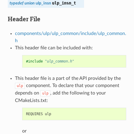
ulp_insn_t
typedef
union
ulp_insn
Header File
components/ulp/ulp_common/include/ulp_common.
h
This header file can be included with:
#include
"ulp_common.h"
This header file is a part of the API provided by the
component. To declare that your component
ulp
depends on
, add the following to your
ulp
CMakeLists.txt:
or