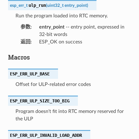
ulp_run
esp_err_t
(
uint32_t
entry_point
)
Run the program loaded into RTC memory.
参数
:
entry_point
-- entry point, expressed in
32-bit words
返回
:
ESP_OK on success
Macros
ESP_ERR_ULP_BASE
Offset for ULP-related error codes
ESP_ERR_ULP_SIZE_TOO_BIG
Program doesn't fit into RTC memory reserved for
the ULP
ESP_ERR_ULP_INVALID_LOAD_ADDR