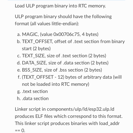
Load ULP program binary into RTC memory.
ULP program binary should have the following
format (all values little-endian):
MAGIC, (value 0x00706c75, 4 bytes)
TEXT_OFFSET, offset of .text section from binary
start (2 bytes)
TEXT_SIZE, size of .text section (2 bytes)
DATA_SIZE, size of .data section (2 bytes)
BSS_SIZE, size of .bss section (2 bytes)
(TEXT_OFFSET - 12) bytes of arbitrary data (will
not be loaded into RTC memory)
.text section
.data section
Linker script in components/ulp/ld/esp32.ulp.ld
produces ELF files which correspond to this format.
This linker script produces binaries with load_addr
== 0.