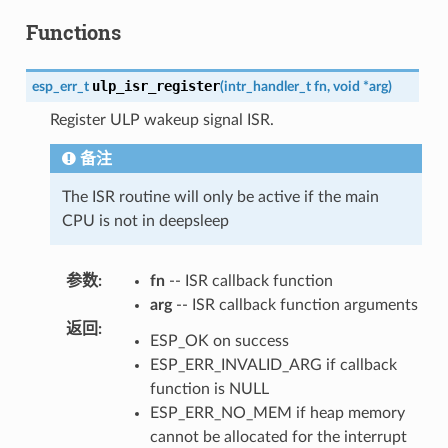
Functions
ulp_isr_register
esp_err_t
(
intr_handler_t
fn
,
void
*
arg
)
Register ULP wakeup signal ISR.
备注
The ISR routine will only be active if the main
CPU is not in deepsleep
参数
:
fn
-- ISR callback function
arg
-- ISR callback function arguments
返回
:
ESP_OK on success
ESP_ERR_INVALID_ARG if callback
function is NULL
ESP_ERR_NO_MEM if heap memory
cannot be allocated for the interrupt