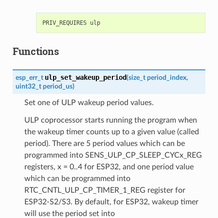
Functions
ulp_set_wakeup_period
esp_err_t
(
size_t
period_index
,
uint32_t
period_us
)
Set one of ULP wakeup period values.
ULP coprocessor starts running the program when
the wakeup timer counts up to a given value (called
period). There are 5 period values which can be
programmed into SENS_ULP_CP_SLEEP_CYCx_REG
registers, x = 0..4 for ESP32, and one period value
which can be programmed into
RTC_CNTL_ULP_CP_TIMER_1_REG register for
ESP32-S2/S3. By default, for ESP32, wakeup timer
will use the period set into