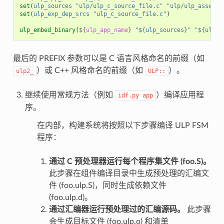
set
(
ulp_sources
"ulp/ulp_c_source_file.c"
"ulp/ulp_assembl
set
(
ulp_exp_dep_srcs
"ulp_c_source_file.c"
)
ulp_embed_binary
(
${
ulp_app_name
}
"${ulp_sources}"
"${ulp_e
最后的 PREFIX 参数可以是 C 语言风格命名的前缀（如
）或 C++ 风格命名的前缀（如
）。
ulp2_
ULP::
继续使用常规方法（例如
）编译应用程
idf.py
app
序。
在内部，构建系统将按照以下步骤编译 ULP FSM
程序：
通过 C 预处理器运行每个程序集文件 (foo.S)。
此步骤在组件编译目录中生成预处理的汇编文
件 (foo.ulp.S)，同时生成依赖文件
(foo.ulp.d)。
通过汇编器运行预处理过的汇编源码。
此步骤
会生成目标文件 (foo.ulp.o) 和清单