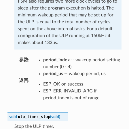
FSM also requires two more clock cycles to go to
sleep after the program execution is halted. The
minimum wakeup period that may be set up for
the ULP is equal to the total number of cycles
spent on the above internal tasks. For a default
configuration of the ULP running at 150kHz it
makes about 133us.
参数
:
period_index
-- wakeup period setting
number (0 - 4)
period_us
-- wakeup period, us
返回
:
ESP_OK on success
ESP_ERR_INVALID_ARG if
period_index is out of range
ulp_timer_stop
void
(
void
)
Stop the ULP timer.