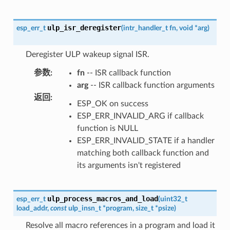
ulp_isr_deregister
esp_err_t
(
intr_handler_t
fn
,
void
*
arg
)
Deregister ULP wakeup signal ISR.
参数
:
fn
-- ISR callback function
arg
-- ISR callback function arguments
返回
:
ESP_OK on success
ESP_ERR_INVALID_ARG if callback
function is NULL
ESP_ERR_INVALID_STATE if a handler
matching both callback function and
its arguments isn't registered
ulp_process_macros_and_load
esp_err_t
(
uint32_t
load_addr
,
const
ulp_insn_t
*
program
,
size_t
*
psize
)
Resolve all macro references in a program and load it