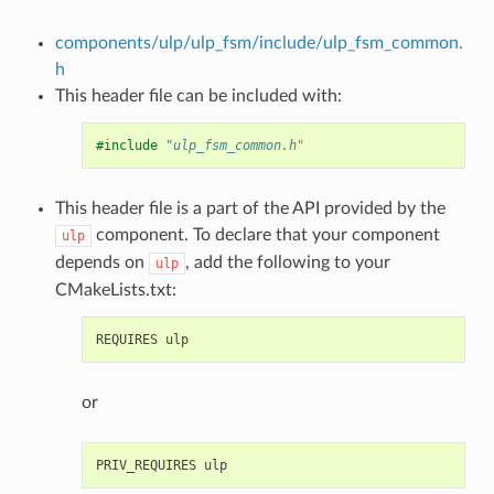
components/ulp/ulp_fsm/include/ulp_fsm_common.
h
This header file can be included with:
#include
"ulp_fsm_common.h"
This header file is a part of the API provided by the
component. To declare that your component
ulp
depends on
, add the following to your
ulp
CMakeLists.txt:
or