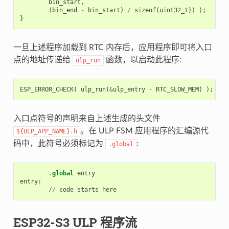
bin_start
,
(
bin_end
-
bin_start
)
/
sizeof
(
uint32_t
))
);
}
一旦上述程序加载到 RTC 内存后，应用程序即可将入口
点的地址传递给
函数，以启动此程序:
ulp_run
ESP_ERROR_CHECK
(
ulp_run
(
&
ulp_entry
-
RTC_SLOW_MEM
)
);
入口点符号的声明来自上述生成的头文件
。在 ULP FSM 应用程序的汇编源代
${ULP_APP_NAME}.h
码中，此符号必须标记为
:
.global
.
global
entry
entry
:
//
code
starts
here
ESP32-S3 ULP 程序流