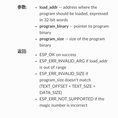
参数
:
load_addr
-- address where the
program should be loaded, expressed
in 32-bit words
program_binary
-- pointer to program
binary
program_size
-- size of the program
binary
返回
:
ESP_OK on success
ESP_ERR_INVALID_ARG if load_addr
is out of range
ESP_ERR_INVALID_SIZE if
program_size doesn't match
(TEXT_OFFSET + TEXT_SIZE +
DATA_SIZE)
ESP_ERR_NOT_SUPPORTED if the
magic number is incorrect