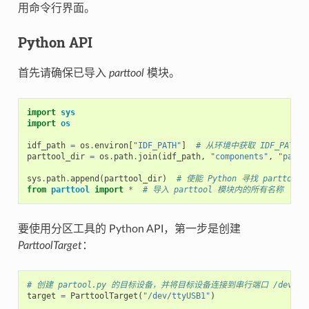
用命令行界面。
Python API
首先请确保已导入
parttool
模块。
import
sys
import
os
idf_path
=
os
.
environ
[
"IDF_PATH"
]
# 从环境中获取 IDF_PATH 
parttool_dir
=
os
.
path
.
join
(
idf_path
,
"components"
,
"parti
sys
.
path
.
append
(
parttool_dir
)
# 使能 Python 寻找 parttool
from
parttool
import
*
# 导入 parttool 模块内的所有名称
要使用分区工具的 Python API，第一步是创建
ParttoolTarget
：
# 创建 partool.py 的目标设备，并将目标设备连接到串行端口 /dev/tty
target
=
ParttoolTarget
(
"/dev/ttyUSB1"
)