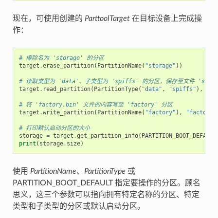
现在，可使用创建的
ParttoolTarget
在目标设备上完成操
作：
# 擦除名为 'storage' 的分区
target
.
erase_partition
(
PartitionName
(
"storage"
))
# 读取类型为 'data'、子类型为 'spiffs' 的分区，保存至文件 'spiffs
target
.
read_partition
(
PartitionType
(
"data"
,
"spiffs"
),
"sp
# 将 'factory.bin' 文件的内容写至 'factory' 分区
target
.
write_partition
(
PartitionName
(
"factory"
),
"factory.
# 打印默认启动分区的大小
storage
=
target
.
get_partition_info
(
PARTITION_BOOT_DEFAULT
print
(
storage
.
size
)
使用
PartitionName
、
PartitionType
或
PARTITION_BOOT_DEFAULT 指定要操作的分区。顾名
思义，这三个参数可以指向拥有特定名称的分区、特定
类型和子类型的分区或默认启动分区。