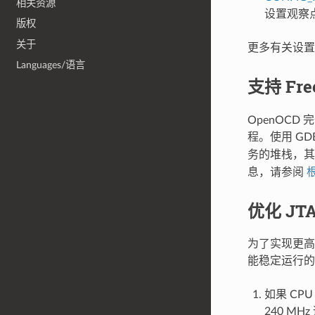
相关资源
设置观察
版权
关于
更多有关设
Languages/语言
支持 Fre
OpenOCD 
程。使用 GD
务的堆栈，
息，请参阅
优化 JT
为了实现更高
能稳定运行的
如果 CPU
240 MH