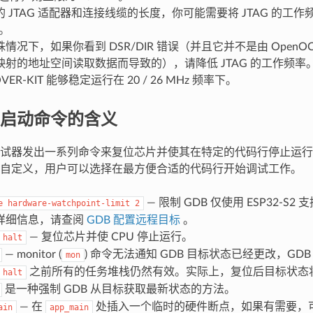
 JTAG 适配器和连接线缆的长度，你可能需要将 JTAG 的工作频率降
下。
情况下，如果你看到 DSR/DIR 错误（并且它并不是由 Open
映射的地址空间读取数据而导致的），请降低 JTAG 的工作频率
OVER-KIT 能够稳定运行在 20 / 26 MHz 频率下。
启动命令的含义
试器发出一系列命令来复位芯片并使其在特定的代码行停止运行
自定义，用户可以选择在最方便合适的代码行开始调试工作。
— 限制 GDB 仅使用 ESP32-S
e
hardware-watchpoint-limit
2
详细信息，请查阅
GDB 配置远程目标
。
— 复位芯片并使 CPU 停止运行。
halt
— monitor (
) 命令无法通知 GDB 目标状态已经更改，GDB
mon
之前所有的任务堆栈仍然有效。实际上，复位后目标状态
halt
是一种强制 GDB 从目标获取最新状态的方法。
— 在
处插入一个临时的硬件断点，如果有需要，
ain
app_main