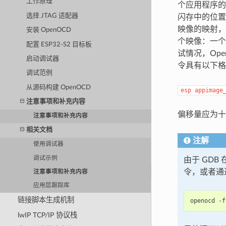
工作原理
个应用程序的
选择 JTAG 适配器
闪存中的位置。
映像的映射，
安装 OpenOCD
个映像：一个
配置 ESP32-S2 目标板
试情况，Op
启动调试器
令具有以下格
调试范例
从源码构建 OpenOCD
esp
appimage
注意事项和补充内容
偏移量应为
注意事项和补充内容
相关文档
注解
使用调试器
调试示例
由于 GDB
令，或者通
注意事项和补充内容
应用层跟踪库
链接脚本生成机制
openocd -f
lwIP TCP/IP 协议栈