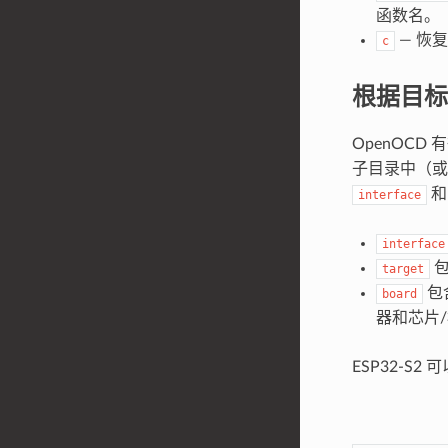
函数名。
— 恢
c
根据目标
OpenOCD
子目录中（或者
interface
interface
包
target
包
board
器和芯片
ESP32-S