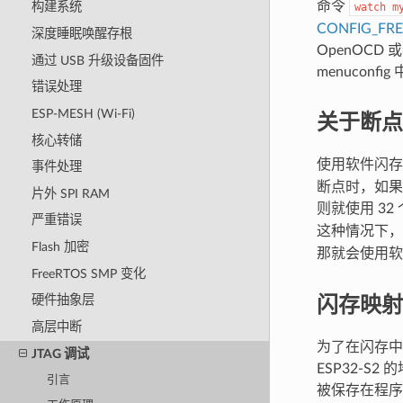
命令
构建系统
watch
m
CONFIG_FR
深度睡眠唤醒存根
OpenOC
通过 USB 升级设备固件
menuconf
错误处理
ESP-MESH (Wi-Fi)
关于断点
核心转储
使用软件闪存
事件处理
断点时，如果
片外 SPI RAM
则就使用 3
严重错误
这种情况下，
Flash 加密
那就会使用软
FreeRTOS SMP 变化
闪存映射
硬件抽象层
高层中断
为了在闪存中
JTAG 调试
ESP32-S
引言
被保存在程序