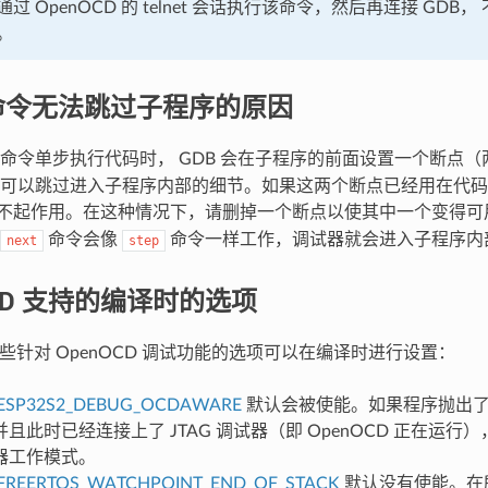
过 OpenOCD 的 telnet 会话执行该命令，然后再连接 GDB
。
” 命令无法跳过子程序的原因
命令单步执行代码时， GDB 会在子程序的前面设置一个断点
可以跳过进入子程序内部的细节。如果这两个断点已经用在代码
不起作用。在这种情况下，请删掉一个断点以使其中一个变得可
命令会像
命令一样工作，调试器就会进入子程序内
next
step
OCD 支持的编译时的选项
 有一些针对 OpenOCD 调试功能的选项可以在编译时进行设置：
ESP32S2_DEBUG_OCDAWARE
默认会被使能。如果程序抛出
且此时已经连接上了 JTAG 调试器（即 OpenOCD 正在运行），那
器工作模式。
FREERTOS_WATCHPOINT_END_OF_STACK
默认没有使能。在