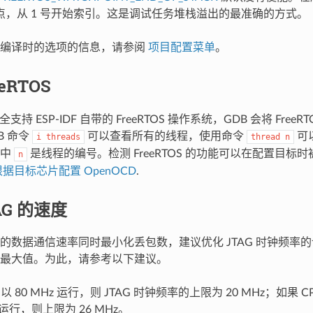
点，从 1 号开始索引。这是调试任务堆栈溢出的最准确的方式。
置编译时的选项的信息，请参阅
项目配置菜单
。
eRTOS
完全支持 ESP-IDF 自带的 FreeRTOS 操作系统，GDB 会将 Fre
B 命令
可以查看所有的线程，使用命令
可
i
threads
thread
n
其中
是线程的编号。检测 FreeRTOS 的功能可以在配置目标
n
根据目标芯片配置 OpenOCD
.
AG 的速度
的数据通信速率同时最小化丢包数，建议优化 JTAG 时钟频率的设
最大值。为此，请参考以下建议。
 以 80 MHz 运行，则 JTAG 时钟频率的上限为 20 MHz；如果 CPU
z 运行，则上限为 26 MHz。