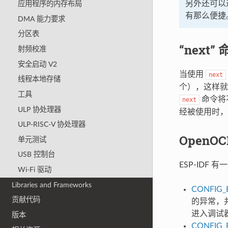
另外还可以通
应用程序的内存布局
有那么便捷
DMA 能力要求
分区表
“next
射频校准
安全启动 V2
当使用
next
线程本地存储
个），这样就
工具
命令将
next
ULP 协处理器
经被使用时，
ULP-RISC-V 协处理器
Open
单元测试
USB 控制台
ESP-IDF
Wi-Fi 驱动
Libraries and Frameworks
CONFIG_
贡献代码
的异常，并
进入调试
版本
CONFIG_