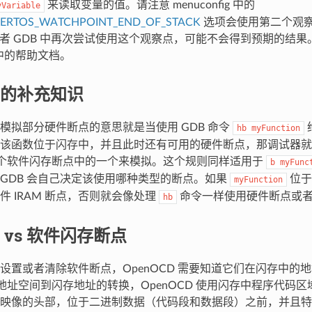
来读取变量的值。请注意 menuconfig 中的
yVariable
EERTOS_WATCHPOINT_END_OF_STACK
选项会使用第二个观
D 或者 GDB 中再次尝试使用这个观察点，可能不会得到预期的结
ig 中的帮助文档。
的补充知识
模拟部分硬件断点的意思就是当使用 GDB 命令
hb
myFunction
该函数位于闪存中，并且此时还有可用的硬件断点，那调试器就
2 个软件闪存断点中的一个来模拟。这个规则同样适用于
b
myFunc
GDB 会自己决定该使用哪种类型的断点。如果
位于
myFunction
件 IRAM 断点，否则就会像处理
命令一样使用硬件断点或
hb
 vs 软件闪存断点
设置或者清除软件断点，OpenOCD 需要知道它们在闪存中的
2 的地址空间到闪存地址的转换，OpenOCD 使用闪存中程序代
映像的头部，位于二进制数据（代码段和数据段）之前，并且特