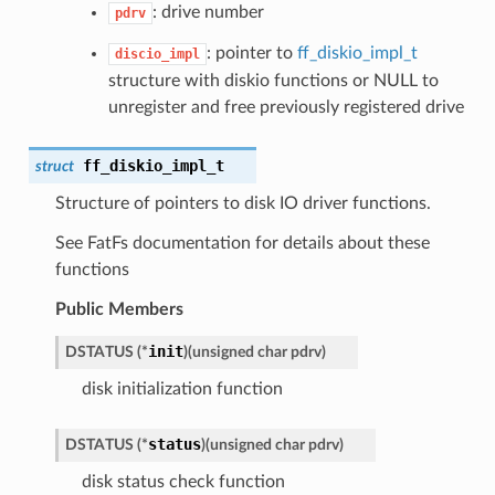
: drive number
pdrv
: pointer to
ff_diskio_impl_t
discio_impl
structure with diskio functions or NULL to
unregister and free previously registered drive
ff_diskio_impl_t
struct
Structure of pointers to disk IO driver functions.
See FatFs documentation for details about these
functions
Public Members
init
DSTATUS (*
)
(
unsigned char pdrv
)
disk initialization function
status
DSTATUS (*
)
(
unsigned char pdrv
)
disk status check function