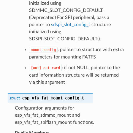
initialized using
SDMMC_SLOT_CONFIG_DEFAULT.
(Deprecated) For SPI peripheral, pass a
pointer to
sdspi_slot_config_t
structure
initialized using
SDSPI_SLOT_CONFIG_DEFAULT().
: pointer to structure with extra
mount_config
parameters for mounting FATFS
: if not NULL, pointer to the
[out]
out_card
card information structure will be returned
via this argument
esp_vfs_fat_mount_config_t
struct
Configuration arguments for
esp_vfs_fat_sdmmc_mount and
esp_vfs_fat_spiflash_mount functions.
Public Members