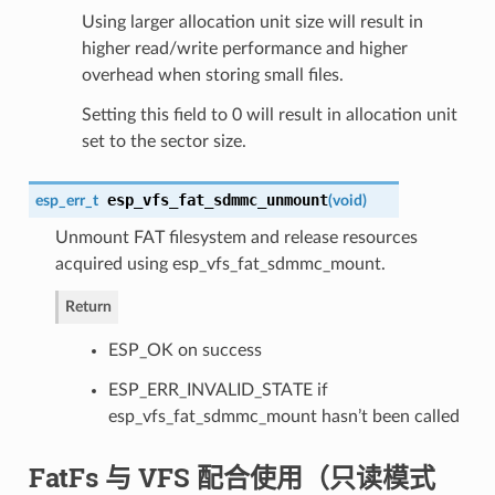
Using larger allocation unit size will result in
higher read/write performance and higher
overhead when storing small files.
Setting this field to 0 will result in allocation unit
set to the sector size.
esp_vfs_fat_sdmmc_unmount
esp_err_t
(
void
)
Unmount FAT filesystem and release resources
acquired using esp_vfs_fat_sdmmc_mount.
Return
ESP_OK on success
ESP_ERR_INVALID_STATE if
esp_vfs_fat_sdmmc_mount hasn’t been called
FatFs 与 VFS 配合使用（只读模式