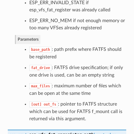
ESP_ERR_INVALID_STATE if
esp_vfs_fat_register was already called
ESP_ERR_NO_MEM if not enough memory or
too many VFSes already registered
Parameters
: path prefix where FATFS should
base_path
be registered
: FATFS drive specification; if only
fat_drive
one drive is used, can be an empty string
: maximum number of files which
max_files
can be open at the same time
: pointer to FATFS structure
[out]
out_fs
which can be used for FATFS f_mount call is
returned via this argument.