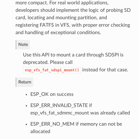
more compact. For real world applications,
developers should implement the logic of probing SD
card, locating and mounting partition, and
registering FATFS in VFS, with proper error checking
and handling of exceptional conditions.
Note
Use this API to mount a card through SDSPI is
deprecated. Please call
instead for that case.
esp_vfs_fat_sdspi_mount()
Return
ESP_OK on success
ESP_ERR_INVALID_STATE if
esp_vfs_fat_sdmmc_mount was already called
ESP_ERR_NO_MEM if memory can not be
allocated