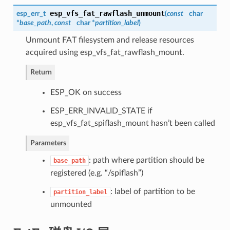
esp_vfs_fat_rawflash_unmount
esp_err_t
(
const
char
*
base_path
,
const
char *
partition_label
)
Unmount FAT filesystem and release resources
acquired using esp_vfs_fat_rawflash_mount.
Return
ESP_OK on success
ESP_ERR_INVALID_STATE if
esp_vfs_fat_spiflash_mount hasn’t been called
Parameters
: path where partition should be
base_path
registered (e.g. “/spiflash”)
: label of partition to be
partition_label
unmounted