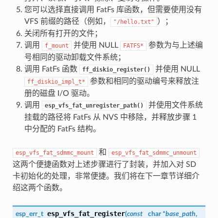
您可以选择直接调用 FatFs 库函数，但需要使用没有
VFS 前缀的路径（例如，
）；
"/hello.txt"
关闭所有打开的文件；
调用
并使用 NULL
参数为与上述编
f_mount
FATFS*
号相同的驱动卸载文件系统；
调用 FatFs 函数
并使用 NULL
ff_diskio_register()
参数和相同的驱动编号来释放注
ff_diskio_impl_t*
册的磁盘 I/O 驱动。
调用
并使用文件系统
esp_vfs_fat_unregister_path()
挂载的路径将 FatFs 从 NVS 中移除，并释放步骤 1
中分配的 FatFs 结构。
和
esp_vfs_fat_sdmmc_mount
esp_vfs_fat_sdmmc_unmount
这两个便捷函数对上述步骤进行了封装，并加入对 SD
卡初始化的处理，非常便捷。我们将在下一章节详细介
绍这两个函数。
esp_vfs_fat_register
esp_err_t
(
const
char *
base_path
,