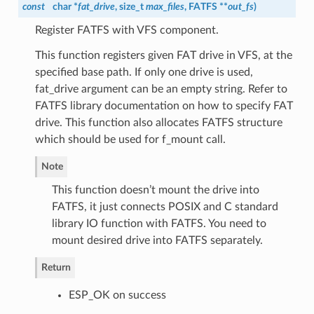
const
char *
fat_drive
, size_t
max_files
, FATFS **
out_fs
)
Register FATFS with VFS component.
This function registers given FAT drive in VFS, at the
specified base path. If only one drive is used,
fat_drive argument can be an empty string. Refer to
FATFS library documentation on how to specify FAT
drive. This function also allocates FATFS structure
which should be used for f_mount call.
Note
This function doesn’t mount the drive into
FATFS, it just connects POSIX and C standard
library IO function with FATFS. You need to
mount desired drive into FATFS separately.
Return
ESP_OK on success