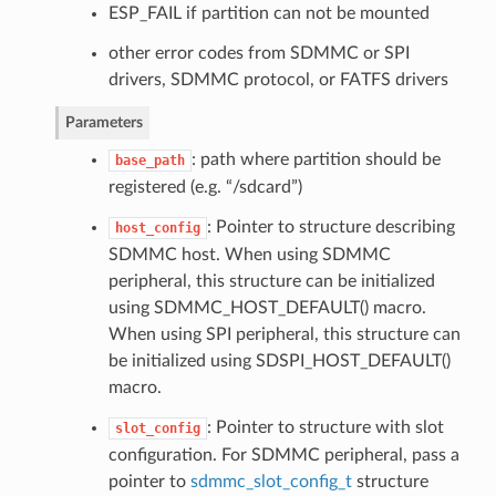
ESP_FAIL if partition can not be mounted
other error codes from SDMMC or SPI
drivers, SDMMC protocol, or FATFS drivers
Parameters
: path where partition should be
base_path
registered (e.g. “/sdcard”)
: Pointer to structure describing
host_config
SDMMC host. When using SDMMC
peripheral, this structure can be initialized
using SDMMC_HOST_DEFAULT() macro.
When using SPI peripheral, this structure can
be initialized using SDSPI_HOST_DEFAULT()
macro.
: Pointer to structure with slot
slot_config
configuration. For SDMMC peripheral, pass a
pointer to
sdmmc_slot_config_t
structure