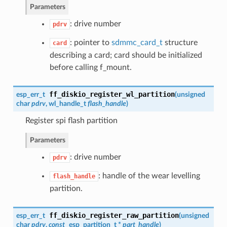
Parameters
: drive number
pdrv
: pointer to
sdmmc_card_t
structure
card
describing a card; card should be initialized
before calling f_mount.
ff_diskio_register_wl_partition
esp_err_t
(
unsigned
char
pdrv
,
wl_handle_t
flash_handle
)
Register spi flash partition
Parameters
: drive number
pdrv
: handle of the wear levelling
flash_handle
partition.
ff_diskio_register_raw_partition
esp_err_t
(
unsigned
char
pdrv
,
const
esp_partition_t
*
part_handle
)