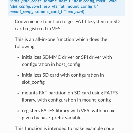
*
base_path
,
const
sdmmc_host_t
*
host_config
,
const
void
*
slot_config
,
const
esp_vfs_fat_mount_config_t
*
mount_config
,
sdmmc_card_t
**
out_card
)
Convenience function to get FAT filesystem on SD
card registered in VFS.
This is an all-in-one function which does the
following:
initializes SDMMC driver or SPI driver with
configuration in host_config
initializes SD card with configuration in
slot_config
mounts FAT partition on SD card using FATFS
library, with configuration in mount_config
registers FATFS library with VFS, with prefix
given by base_prefix variable
This function is intended to make example code