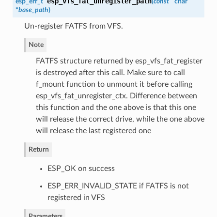
esp_vfs_fat_unregister_path
esp_err_t
(
const
char
*
base_path
)
Un-register FATFS from VFS.
Note
FATFS structure returned by esp_vfs_fat_register
is destroyed after this call. Make sure to call
f_mount function to unmount it before calling
esp_vfs_fat_unregister_ctx. Difference between
this function and the one above is that this one
will release the correct drive, while the one above
will release the last registered one
Return
ESP_OK on success
ESP_ERR_INVALID_STATE if FATFS is not
registered in VFS
Parameters