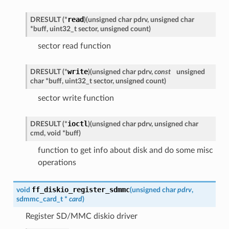
read
DRESULT (*
)
(
unsigned char pdrv, unsigned char
*buff, uint32_t sector, unsigned count
)
sector read function
write
DRESULT (*
)
(
unsigned char pdrv,
const
unsigned
char *buff, uint32_t sector, unsigned count
)
sector write function
ioctl
DRESULT (*
)
(
unsigned char pdrv, unsigned char
cmd, void *buff
)
function to get info about disk and do some misc
operations
ff_diskio_register_sdmmc
void
(
unsigned char
pdrv
,
sdmmc_card_t
*
card
)
Register SD/MMC diskio driver