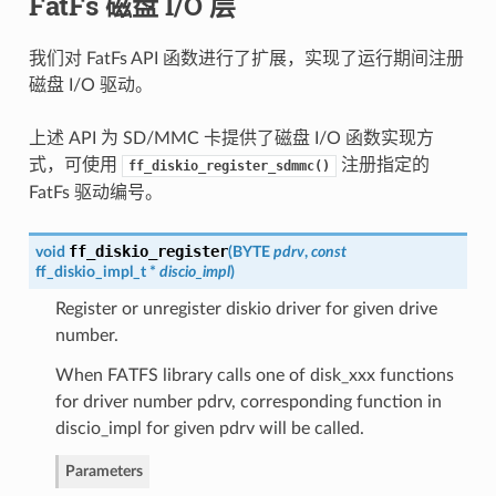
FatFs 磁盘 I/O 层
我们对 FatFs API 函数进行了扩展，实现了运行期间注册
磁盘 I/O 驱动。
上述 API 为 SD/MMC 卡提供了磁盘 I/O 函数实现方
式，可使用
注册指定的
ff_diskio_register_sdmmc()
FatFs 驱动编号。
ff_diskio_register
void
(
BYTE
pdrv
,
const
ff_diskio_impl_t
*
discio_impl
)
Register or unregister diskio driver for given drive
number.
When FATFS library calls one of disk_xxx functions
for driver number pdrv, corresponding function in
discio_impl for given pdrv will be called.
Parameters