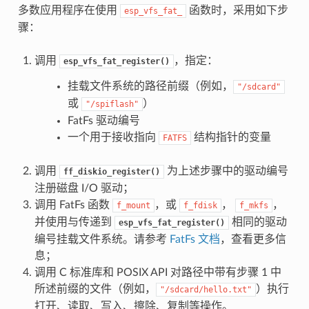
多数应用程序在使用
函数时，采用如下步
esp_vfs_fat_
骤：
调用
，指定：
esp_vfs_fat_register()
挂载文件系统的路径前缀（例如，
"/sdcard"
或
）
"/spiflash"
FatFs 驱动编号
一个用于接收指向
结构指针的变量
FATFS
调用
为上述步骤中的驱动编号
ff_diskio_register()
注册磁盘 I/O 驱动；
调用 FatFs 函数
，或
，
，
f_mount
f_fdisk
f_mkfs
并使用与传递到
相同的驱动
esp_vfs_fat_register()
编号挂载文件系统。请参考
FatFs 文档
，查看更多信
息；
调用 C 标准库和 POSIX API 对路径中带有步骤 1 中
所述前缀的文件（例如，
）执行
"/sdcard/hello.txt"
打开、读取、写入、擦除、复制等操作。