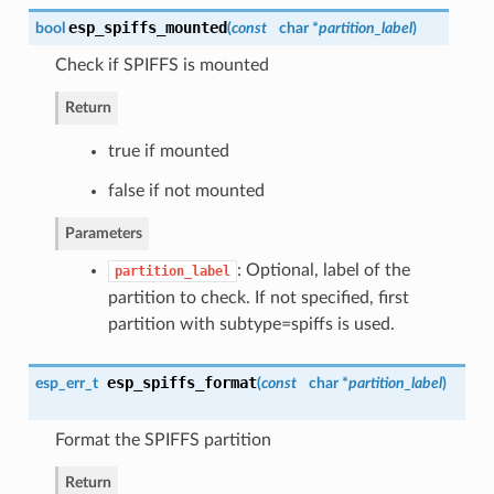
esp_spiffs_mounted
bool
(
const
char *
partition_label
)
Check if SPIFFS is mounted
Return
true if mounted
false if not mounted
Parameters
: Optional, label of the
partition_label
partition to check. If not specified, first
partition with subtype=spiffs is used.
esp_spiffs_format
esp_err_t
(
const
char *
partition_label
)
Format the SPIFFS partition
Return