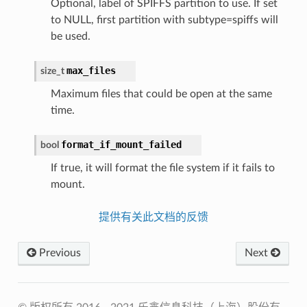
Optional, label of SPIFFS partition to use. If set
to NULL, first partition with subtype=spiffs will
be used.
max_files
size_t
Maximum files that could be open at the same
time.
format_if_mount_failed
bool
If true, it will format the file system if it fails to
mount.
提供有关此文档的反馈
Previous
Next