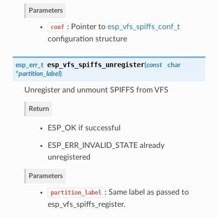
Parameters
: Pointer to
esp_vfs_spiffs_conf_t
conf
configuration structure
esp_vfs_spiffs_unregister
esp_err_t
(
const
char
*
partition_label
)
Unregister and unmount SPIFFS from VFS
Return
ESP_OK if successful
ESP_ERR_INVALID_STATE already
unregistered
Parameters
: Same label as passed to
partition_label
esp_vfs_spiffs_register.