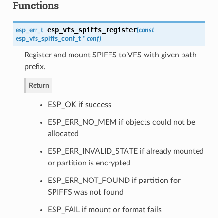
Functions
esp_vfs_spiffs_register
esp_err_t
(
const
esp_vfs_spiffs_conf_t
*
conf
)
Register and mount SPIFFS to VFS with given path
prefix.
Return
ESP_OK if success
ESP_ERR_NO_MEM if objects could not be
allocated
ESP_ERR_INVALID_STATE if already mounted
or partition is encrypted
ESP_ERR_NOT_FOUND if partition for
SPIFFS was not found
ESP_FAIL if mount or format fails