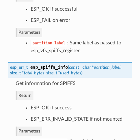
ESP_OK if successful
ESP_FAIL on error
Parameters
: Same label as passed to
partition_label
esp_vfs_spiffs_register.
esp_spiffs_info
esp_err_t
(
const
char *
partition_label
,
size_t *
total_bytes
, size_t *
used_bytes
)
Get information for SPIFFS
Return
ESP_OK if success
ESP_ERR_INVALID_STATE if not mounted
Parameters