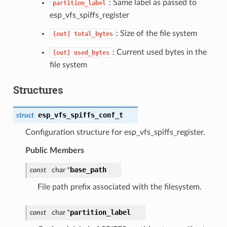
: Same label as passed to
partition_label
esp_vfs_spiffs_register
: Size of the file system
[out]
total_bytes
: Current used bytes in the
[out]
used_bytes
file system
Structures
esp_vfs_spiffs_conf_t
struct
Configuration structure for esp_vfs_spiffs_register.
Public Members
base_path
const
char *
File path prefix associated with the filesystem.
partition_label
const
char *