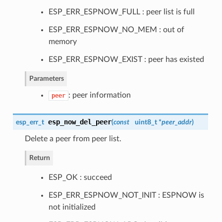
ESP_ERR_ESPNOW_FULL : peer list is full
ESP_ERR_ESPNOW_NO_MEM : out of
memory
ESP_ERR_ESPNOW_EXIST : peer has existed
Parameters
: peer information
peer
esp_now_del_peer
esp_err_t
(
const
uint8_t *
peer_addr
)
Delete a peer from peer list.
Return
ESP_OK : succeed
ESP_ERR_ESPNOW_NOT_INIT : ESPNOW is
not initialized