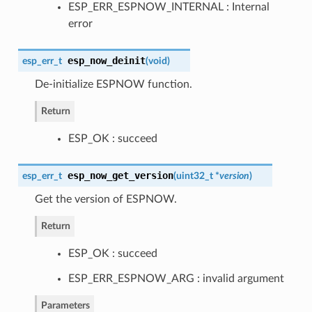
ESP_ERR_ESPNOW_INTERNAL : Internal
error
esp_now_deinit
esp_err_t
(
void
)
De-initialize ESPNOW function.
Return
ESP_OK : succeed
esp_now_get_version
esp_err_t
(
uint32_t *
version
)
Get the version of ESPNOW.
Return
ESP_OK : succeed
ESP_ERR_ESPNOW_ARG : invalid argument
Parameters