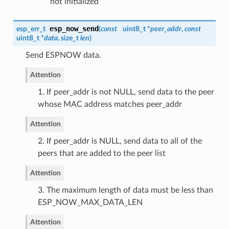
not initialized
esp_now_send
esp_err_t
(
const
uint8_t *
peer_addr
,
const
uint8_t *
data
, size_t
len
)
Send ESPNOW data.
Attention
1. If peer_addr is not NULL, send data to the peer
whose MAC address matches peer_addr
Attention
2. If peer_addr is NULL, send data to all of the
peers that are added to the peer list
Attention
3. The maximum length of data must be less than
ESP_NOW_MAX_DATA_LEN
Attention