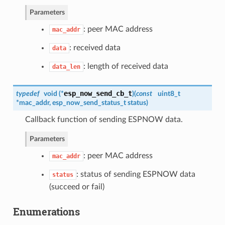
Parameters
: peer MAC address
mac_addr
: received data
data
: length of received data
data_len
esp_now_send_cb_t
typedef
void (*
)
(
const
uint8_t
*mac_addr,
esp_now_send_status_t
status
)
Callback function of sending ESPNOW data.
Parameters
: peer MAC address
mac_addr
: status of sending ESPNOW data
status
(succeed or fail)
Enumerations