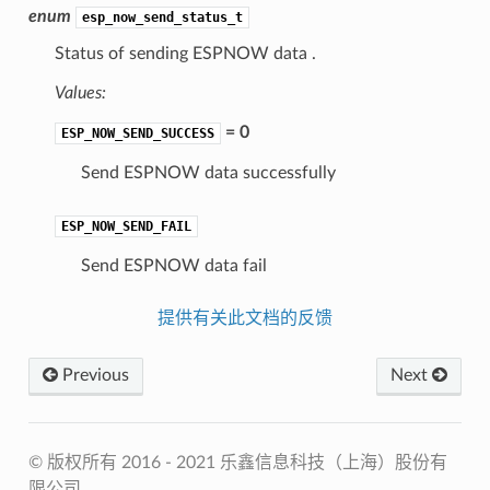
enum
esp_now_send_status_t
Status of sending ESPNOW data .
Values:
= 0
ESP_NOW_SEND_SUCCESS
Send ESPNOW data successfully
ESP_NOW_SEND_FAIL
Send ESPNOW data fail
提供有关此文档的反馈
Previous
Next
© 版权所有 2016 - 2021 乐鑫信息科技（上海）股份有
限公司