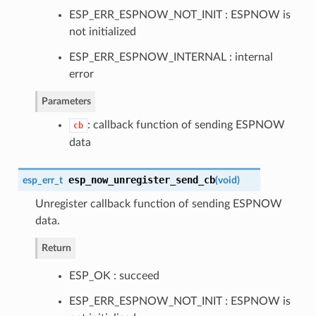
ESP_ERR_ESPNOW_NOT_INIT : ESPNOW is
not initialized
ESP_ERR_ESPNOW_INTERNAL : internal
error
Parameters
: callback function of sending ESPNOW
cb
data
esp_now_unregister_send_cb
esp_err_t
(
void
)
Unregister callback function of sending ESPNOW
data.
Return
ESP_OK : succeed
ESP_ERR_ESPNOW_NOT_INIT : ESPNOW is