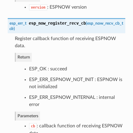
: ESPNOW version
version
esp_now_register_recv_cb
esp_err_t
(
esp_now_recv_cb_t
cb
)
Register callback function of receiving ESPNOW
data.
Return
ESP_OK : succeed
ESP_ERR_ESPNOW_NOT_INIT : ESPNOW is
not initialized
ESP_ERR_ESPNOW_INTERNAL : internal
error
Parameters
: callback function of receiving ESPNOW
cb