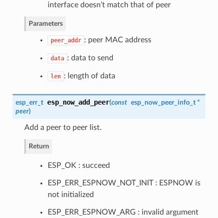
interface doesn’t match that of peer
Parameters
: peer MAC address
peer_addr
: data to send
data
: length of data
len
esp_now_add_peer
esp_err_t
(
const
esp_now_peer_info_t
*
peer
)
Add a peer to peer list.
Return
ESP_OK : succeed
ESP_ERR_ESPNOW_NOT_INIT : ESPNOW is
not initialized
ESP_ERR_ESPNOW_ARG : invalid argument