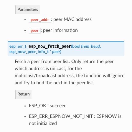
Parameters
: peer MAC address
peer_addr
: peer information
peer
esp_now_fetch_peer
esp_err_t
(
bool
from_head
,
esp_now_peer_info_t
*
peer
)
Fetch a peer from peer list. Only return the peer
which address is unicast, for the
multicast/broadcast address, the function will ignore
and try to find the next in the peer list.
Return
ESP_OK : succeed
ESP_ERR_ESPNOW_NOT_INIT : ESPNOW is
not initialized