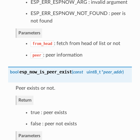
ESP_ERR_ESPNOW_ARG : invalid argument
ESP_ERR_ESPNOW_NOT_FOUND : peer is
not found
Parameters
: fetch from head of list or not
from_head
: peer information
peer
esp_now_is_peer_exist
bool
(
const
uint8_t *
peer_addr
)
Peer exists or not.
Return
true : peer exists
false : peer not exists
Parameters