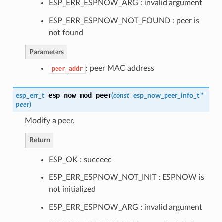
ESP_ERR_ESPNOW_ARG : invalid argument
ESP_ERR_ESPNOW_NOT_FOUND : peer is
not found
Parameters
: peer MAC address
peer_addr
esp_now_mod_peer
esp_err_t
(
const
esp_now_peer_info_t
*
peer
)
Modify a peer.
Return
ESP_OK : succeed
ESP_ERR_ESPNOW_NOT_INIT : ESPNOW is
not initialized
ESP_ERR_ESPNOW_ARG : invalid argument