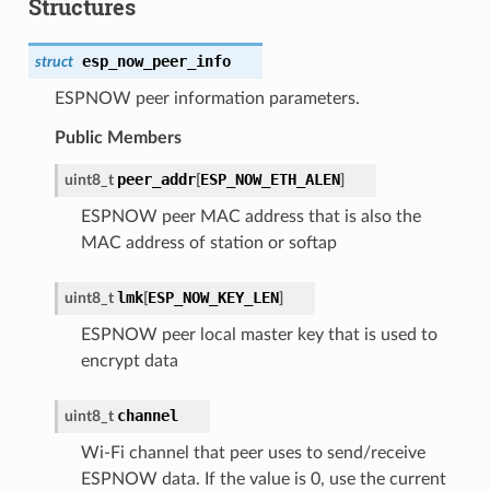
Structures
esp_now_peer_info
struct
ESPNOW peer information parameters.
Public Members
peer_addr
ESP_NOW_ETH_ALEN
uint8_t
[
]
ESPNOW peer MAC address that is also the
MAC address of station or softap
lmk
ESP_NOW_KEY_LEN
uint8_t
[
]
ESPNOW peer local master key that is used to
encrypt data
channel
uint8_t
Wi-Fi channel that peer uses to send/receive
ESPNOW data. If the value is 0, use the current