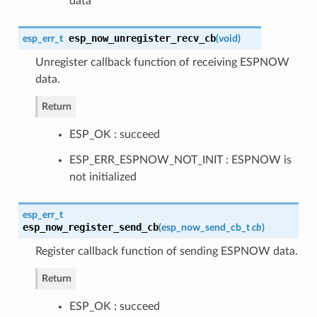
data
esp_now_unregister_recv_cb
esp_err_t
(
void
)
Unregister callback function of receiving ESPNOW
data.
Return
ESP_OK : succeed
ESP_ERR_ESPNOW_NOT_INIT : ESPNOW is
not initialized
esp_err_t
esp_now_register_send_cb
(
esp_now_send_cb_t
cb
)
Register callback function of sending ESPNOW data.
Return
ESP_OK : succeed