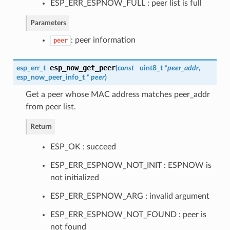
ESP_ERR_ESPNOW_FULL : peer list is full
Parameters
: peer information
peer
esp_now_get_peer
esp_err_t
(
const
uint8_t *
peer_addr
,
esp_now_peer_info_t
*
peer
)
Get a peer whose MAC address matches peer_addr
from peer list.
Return
ESP_OK : succeed
ESP_ERR_ESPNOW_NOT_INIT : ESPNOW is
not initialized
ESP_ERR_ESPNOW_ARG : invalid argument
ESP_ERR_ESPNOW_NOT_FOUND : peer is
not found