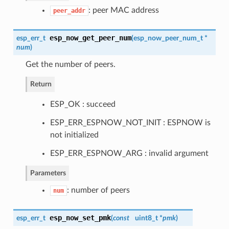
: peer MAC address
peer_addr
esp_now_get_peer_num
esp_err_t
(
esp_now_peer_num_t
*
num
)
Get the number of peers.
Return
ESP_OK : succeed
ESP_ERR_ESPNOW_NOT_INIT : ESPNOW is
not initialized
ESP_ERR_ESPNOW_ARG : invalid argument
Parameters
: number of peers
num
esp_now_set_pmk
esp_err_t
(
const
uint8_t *
pmk
)