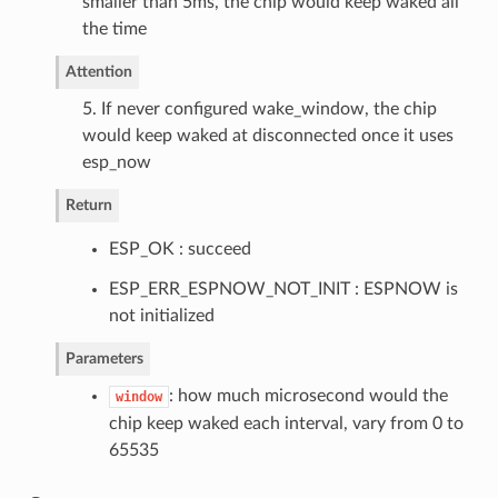
smaller than 5ms, the chip would keep waked all
the time
Attention
5. If never configured wake_window, the chip
would keep waked at disconnected once it uses
esp_now
Return
ESP_OK : succeed
ESP_ERR_ESPNOW_NOT_INIT : ESPNOW is
not initialized
Parameters
: how much microsecond would the
window
chip keep waked each interval, vary from 0 to
65535