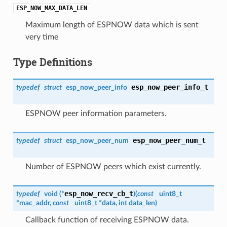
ESP_NOW_MAX_DATA_LEN
Maximum length of ESPNOW data which is sent
very time
Type Definitions
esp_now_peer_info_t
typedef
struct
esp_now_peer_info
ESPNOW peer information parameters.
esp_now_peer_num_t
typedef
struct
esp_now_peer_num
Number of ESPNOW peers which exist currently.
esp_now_recv_cb_t
typedef
void (*
)
(
const
uint8_t
*mac_addr,
const
uint8_t *data, int data_len
)
Callback function of receiving ESPNOW data.