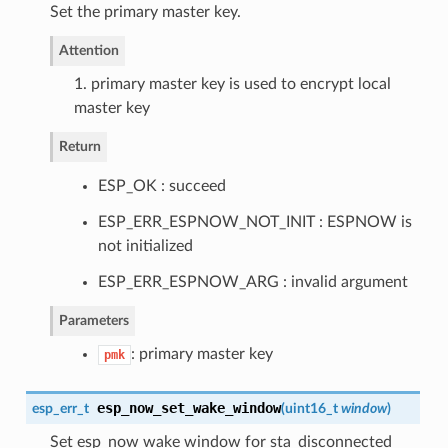
Set the primary master key.
Attention
1. primary master key is used to encrypt local
master key
Return
ESP_OK : succeed
ESP_ERR_ESPNOW_NOT_INIT : ESPNOW is
not initialized
ESP_ERR_ESPNOW_ARG : invalid argument
Parameters
: primary master key
pmk
esp_now_set_wake_window
esp_err_t
(
uint16_t
window
)
Set esp_now wake window for sta_disconnected