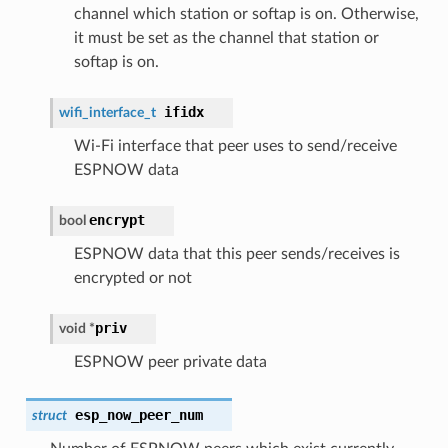
channel which station or softap is on. Otherwise,
it must be set as the channel that station or
softap is on.
ifidx
wifi_interface_t
Wi-Fi interface that peer uses to send/receive
ESPNOW data
encrypt
bool
ESPNOW data that this peer sends/receives is
encrypted or not
priv
void *
ESPNOW peer private data
esp_now_peer_num
struct