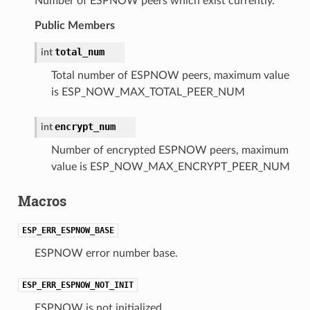
Number of ESPNOW peers which exist currently.
Public Members
total_num
int
Total number of ESPNOW peers, maximum value
is ESP_NOW_MAX_TOTAL_PEER_NUM
encrypt_num
int
Number of encrypted ESPNOW peers, maximum
value is ESP_NOW_MAX_ENCRYPT_PEER_NUM
Macros
ESP_ERR_ESPNOW_BASE
ESPNOW error number base.
ESP_ERR_ESPNOW_NOT_INIT
ESPNOW is not initialized.