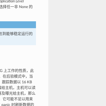
plication Level
任一非 None 的
其达到能够稳定运行的
AG 上工作的性质，此
机。在后验模式中，当
踪数据以 16 KB
曝露给主机，主机可以读
来得及曝光给主机，那么
分，它可能不足以用来
panic 时刷新数据的