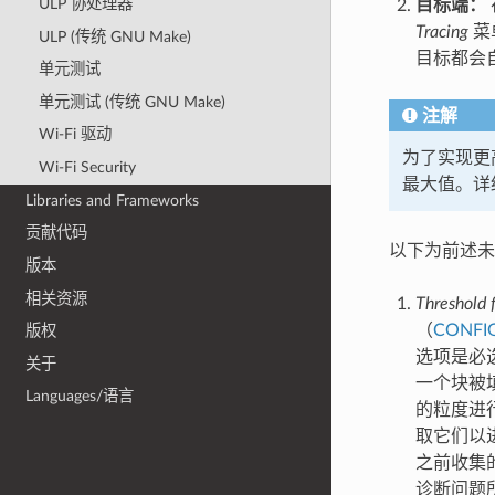
ULP 协处理器
目标端：
Tracing
菜
ULP (传统 GNU Make)
目标都会
单元测试
单元测试 (传统 GNU Make)
注解
Wi-Fi 驱动
为了实现更
Wi-Fi Security
最大值。详
Libraries and Frameworks
贡献代码
以下为前述未提
版本
相关资源
Threshold f
（
CONFI
版权
选项是必
关于
一个块被
Languages/语言
的粒度进
取它们以
之前收集
诊断问题所