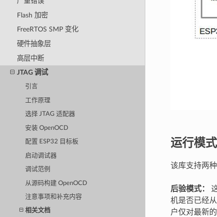
严重错误
Flash 加密
FreeRTOS SMP 变化
硬件抽象层
高层中断
JTAG 调试
引言
工作原理
选择 JTAG 适配器
安装 OpenOCD
运行模式
配置 ESP32 目标板
启动调试器
该库支持两种
调试范例
从源码构建 OpenOCD
后验模式：
这
注意事项和补充内容
机是否已经
相关文档
户仅对最新的