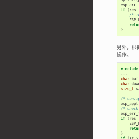
sprintf
(
esp_err_
if
(
res
/* i
ESP_
retu
}
另外，根
操作。
#include
...
char
buf
char
dow
size_t
s
/* confi
esp_appt
/* check
esp_err_
if
(
res
ESP_
retu
}
if
(
sz
>