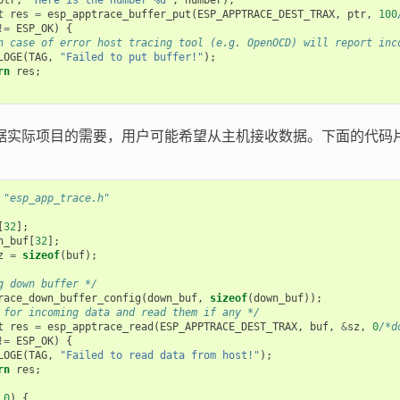
ptr
,
"Here is the number %d"
,
number
);
t
res
=
esp_apptrace_buffer_put
(
ESP_APPTRACE_DEST_TRAX
,
ptr
,
100
!=
ESP_OK
)
{
n case of error host tracing tool (e.g. OpenOCD) will report inc
LOGE
(
TAG
,
"Failed to put buffer!"
);
rn
res
;
据实际项目的需要，用户可能希望从主机接收数据。下面的代码
"esp_app_trace.h"
[
32
];
n_buf
[
32
];
z
=
sizeof
(
buf
);
g down buffer */
race_down_buffer_config
(
down_buf
,
sizeof
(
down_buf
));
 for incoming data and read them if any */
t
res
=
esp_apptrace_read
(
ESP_APPTRACE_DEST_TRAX
,
buf
,
&
sz
,
0
/*d
!=
ESP_OK
)
{
LOGE
(
TAG
,
"Failed to read data from host!"
);
rn
res
;
0
)
{