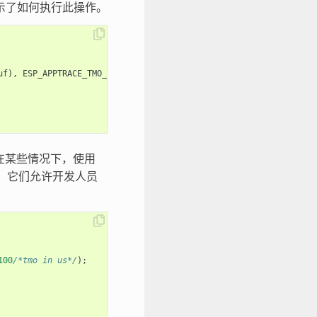
示了如何执行此操作。
uf
),
ESP_APPTRACE_TMO_INFINITE
);
。在某些情况下，使用
，它们允许开发人员
100
/*tmo in us*/
);