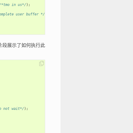
/*tmo in us*/
);
omplete user buffer */
片段展示了如何执行此
o not wait*/
);