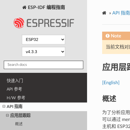
ESP-IDF 编程指南
»
API 指南
Note
当前文档对
应用层
快速入门
[English]
API 参考
概述
H/W 参考
API 指南
为了分析应用
应用层跟踪
可以通过 me
概述
主机和 ESP