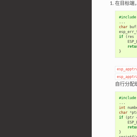
在目标端
#include
...
char
buf
esp_err_
if
(
res
ESP_
retu
}
esp_apptr
esp_apptr
自行分配
#include
...
int
numb
char
*
pt
if
(
ptr
ESP_
retu
}