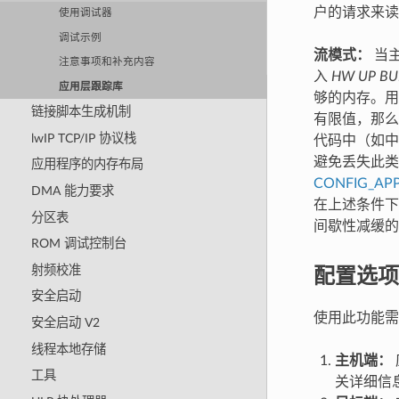
户的请求来读取
使用调试器
调试示例
流模式：
当主
注意事项和补充内容
入
HW UP BU
应用层跟踪库
够的内存。用
链接脚本生成机制
有限值，那么
lwIP TCP/IP 协议栈
代码中（如中
避免丢失此类关
应用程序的内存布局
CONFIG_AP
DMA 能力要求
在上述条件下
分区表
间歇性减缓的
ROM 调试控制台
配置选项
射频校准
安全启动
使用此功能需
安全启动 V2
线程本地存储
主机端：
工具
关详细信