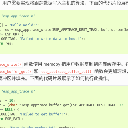
，用户需要实现将跟踪数据写入主机的算法，下面的代码片段展
"esp_app_trace.h"
[]
=
"Hello World!"
;
t
res
=
esp_apptrace_write
(
ESP_APPTRACE_DEST_TRAX
,
buf
,
strlen
(
b
!=
ESP_OK
)
{
LOGE
(
TAG
,
"Failed to write data to host!"
);
rn
res
;
函数使用 memcpy 把用户数据复制到内部缓存中
ace_write()
和
函数会更加理想
ace_buffer_get()
esp_apptrace_buffer_put()
缓冲区并填充。下面的代码片段展示了如何执行此操作。
"esp_app_trace.h"
er
=
10
;
r
=
(
char
*
)
esp_apptrace_buffer_get
(
ESP_APPTRACE_DEST_TRAX
,
32
,
==
NULL
)
{
LOGE
(
TAG
,
"Failed to get buffer!"
);
rn
ESP_FAIL
;