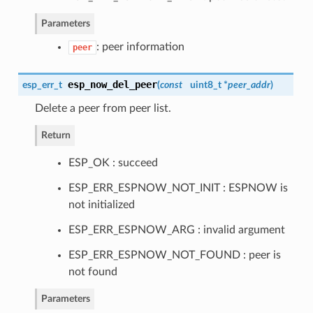
Parameters
: peer information
peer
esp_now_del_peer
esp_err_t
(
const
uint8_t *
peer_addr
)
Delete a peer from peer list.
Return
ESP_OK : succeed
ESP_ERR_ESPNOW_NOT_INIT : ESPNOW is
not initialized
ESP_ERR_ESPNOW_ARG : invalid argument
ESP_ERR_ESPNOW_NOT_FOUND : peer is
not found
Parameters