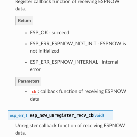
Register callback function of receiving ESPNOW
data.
Return
ESP_OK : succeed
ESP_ERR_ESPNOW_NOT_INIT : ESPNOW is
not initialized
ESP_ERR_ESPNOW_INTERNAL : internal
error
Parameters
: callback function of receiving ESPNOW
cb
data
esp_now_unregister_recv_cb
esp_err_t
(
void
)
Unregister callback function of receiving ESPNOW
data.