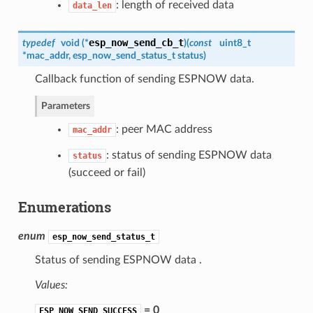
: length of received data
data_len
esp_now_send_cb_t
typedef
void (*
)
(
const
uint8_t
*mac_addr,
esp_now_send_status_t
status
)
Callback function of sending ESPNOW data.
Parameters
: peer MAC address
mac_addr
: status of sending ESPNOW data
status
(succeed or fail)
Enumerations
enum
esp_now_send_status_t
Status of sending ESPNOW data .
Values:
= 0
ESP_NOW_SEND_SUCCESS