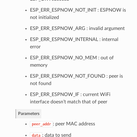
ESP_ERR_ESPNOW_NOT_INIT : ESPNOW is
not initialized
ESP_ERR_ESPNOW_ARG : invalid argument
ESP_ERR_ESPNOW_INTERNAL : internal
error
ESP_ERR_ESPNOW_NO_MEM : out of
memory
ESP_ERR_ESPNOW_NOT_FOUND : peer is
not found
ESP_ERR_ESPNOW_IF : current WiFi
interface doesn’t match that of peer
Parameters
: peer MAC address
peer_addr
: data to send
data