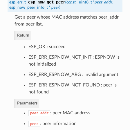
esp_now_get_peer
esp_err_t
(
const
uint8_t *
peer_addr
,
esp_now_peer_info_t
*
peer
)
Get a peer whose MAC address matches peer_addr
from peer list.
Return
ESP_OK : succeed
ESP_ERR_ESPNOW_NOT_INIT : ESPNOW is
not initialized
ESP_ERR_ESPNOW_ARG : invalid argument
ESP_ERR_ESPNOW_NOT_FOUND : peer is
not found
Parameters
: peer MAC address
peer_addr
: peer information
peer