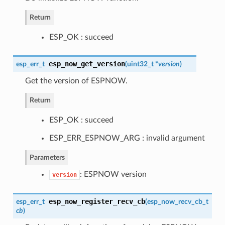
Return
ESP_OK : succeed
esp_now_get_version
esp_err_t
(
uint32_t *
version
)
Get the version of ESPNOW.
Return
ESP_OK : succeed
ESP_ERR_ESPNOW_ARG : invalid argument
Parameters
: ESPNOW version
version
esp_now_register_recv_cb
esp_err_t
(
esp_now_recv_cb_t
cb
)