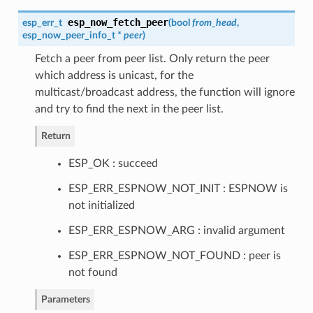
esp_now_fetch_peer
esp_err_t
(
bool
from_head
,
esp_now_peer_info_t
*
peer
)
Fetch a peer from peer list. Only return the peer
which address is unicast, for the
multicast/broadcast address, the function will ignore
and try to find the next in the peer list.
Return
ESP_OK : succeed
ESP_ERR_ESPNOW_NOT_INIT : ESPNOW is
not initialized
ESP_ERR_ESPNOW_ARG : invalid argument
ESP_ERR_ESPNOW_NOT_FOUND : peer is
not found
Parameters