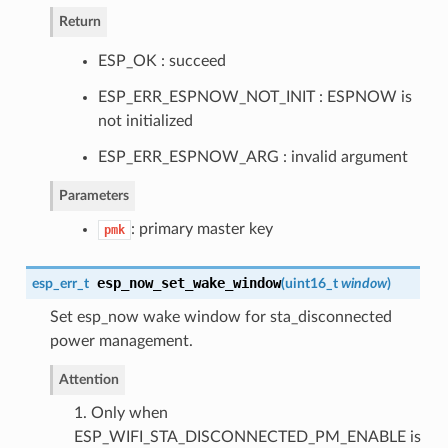
Return
ESP_OK : succeed
ESP_ERR_ESPNOW_NOT_INIT : ESPNOW is
not initialized
ESP_ERR_ESPNOW_ARG : invalid argument
Parameters
: primary master key
pmk
esp_now_set_wake_window
esp_err_t
(
uint16_t
window
)
Set esp_now wake window for sta_disconnected
power management.
Attention
1. Only when
ESP_WIFI_STA_DISCONNECTED_PM_ENABLE is