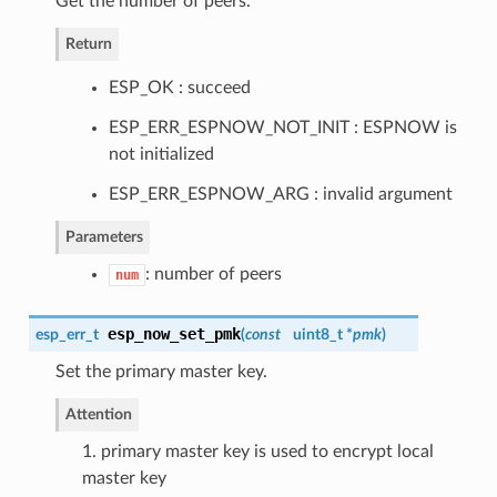
Get the number of peers.
Return
ESP_OK : succeed
ESP_ERR_ESPNOW_NOT_INIT : ESPNOW is
not initialized
ESP_ERR_ESPNOW_ARG : invalid argument
Parameters
: number of peers
num
esp_now_set_pmk
esp_err_t
(
const
uint8_t *
pmk
)
Set the primary master key.
Attention
1. primary master key is used to encrypt local
master key