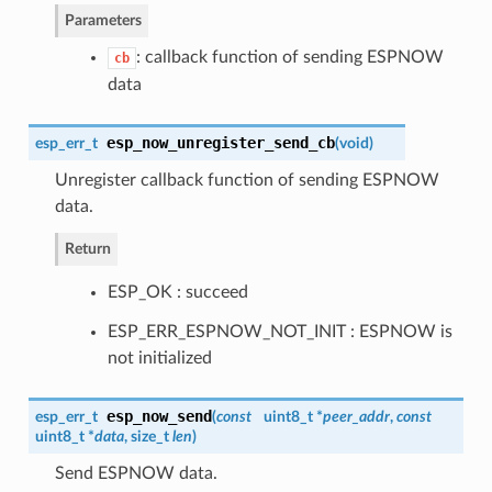
Parameters
: callback function of sending ESPNOW
cb
data
esp_now_unregister_send_cb
esp_err_t
(
void
)
Unregister callback function of sending ESPNOW
data.
Return
ESP_OK : succeed
ESP_ERR_ESPNOW_NOT_INIT : ESPNOW is
not initialized
esp_now_send
esp_err_t
(
const
uint8_t *
peer_addr
,
const
uint8_t *
data
, size_t
len
)
Send ESPNOW data.