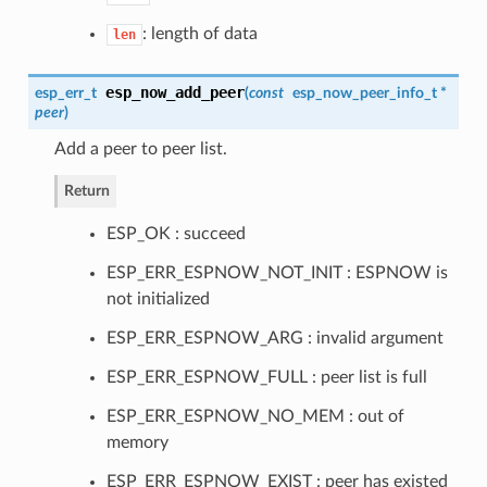
: length of data
len
esp_now_add_peer
esp_err_t
(
const
esp_now_peer_info_t
*
peer
)
Add a peer to peer list.
Return
ESP_OK : succeed
ESP_ERR_ESPNOW_NOT_INIT : ESPNOW is
not initialized
ESP_ERR_ESPNOW_ARG : invalid argument
ESP_ERR_ESPNOW_FULL : peer list is full
ESP_ERR_ESPNOW_NO_MEM : out of
memory
ESP_ERR_ESPNOW_EXIST : peer has existed