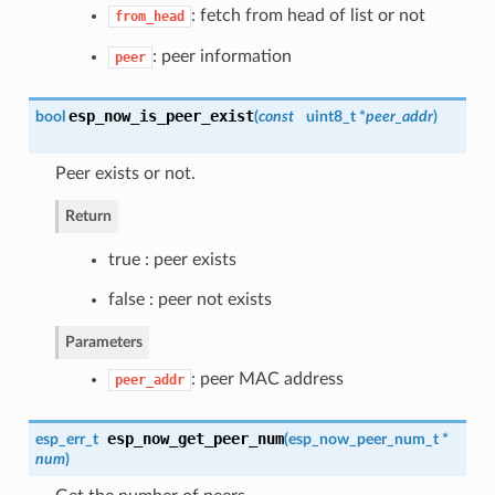
: fetch from head of list or not
from_head
: peer information
peer
esp_now_is_peer_exist
bool
(
const
uint8_t *
peer_addr
)
Peer exists or not.
Return
true : peer exists
false : peer not exists
Parameters
: peer MAC address
peer_addr
esp_now_get_peer_num
esp_err_t
(
esp_now_peer_num_t
*
num
)