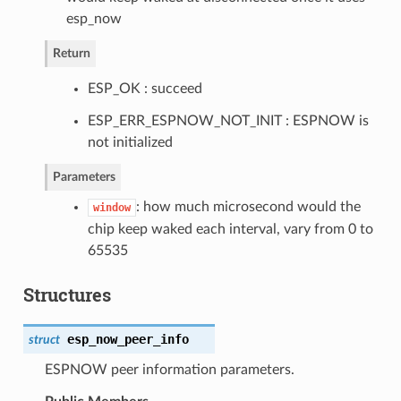
esp_now
Return
ESP_OK : succeed
ESP_ERR_ESPNOW_NOT_INIT : ESPNOW is
not initialized
Parameters
: how much microsecond would the
window
chip keep waked each interval, vary from 0 to
65535
Structures
esp_now_peer_info
struct
ESPNOW peer information parameters.