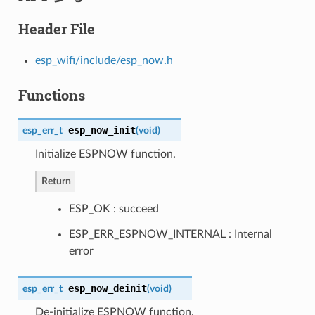
Header File
esp_wifi/include/esp_now.h
Functions
esp_now_init
esp_err_t
(
void
)
Initialize ESPNOW function.
Return
ESP_OK : succeed
ESP_ERR_ESPNOW_INTERNAL : Internal
error
esp_now_deinit
esp_err_t
(
void
)
De-initialize ESPNOW function.