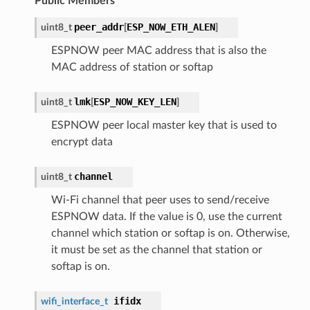
Public Members
peer_addr
ESP_NOW_ETH_ALEN
uint8_t
[
]
ESPNOW peer MAC address that is also the
MAC address of station or softap
lmk
ESP_NOW_KEY_LEN
uint8_t
[
]
ESPNOW peer local master key that is used to
encrypt data
channel
uint8_t
Wi-Fi channel that peer uses to send/receive
ESPNOW data. If the value is 0, use the current
channel which station or softap is on. Otherwise,
it must be set as the channel that station or
softap is on.
ifidx
wifi_interface_t