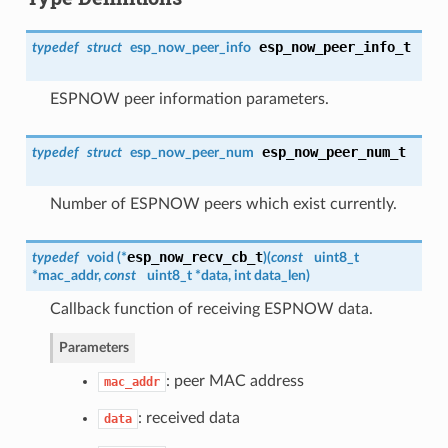
esp_now_peer_info_t
typedef
struct
esp_now_peer_info
ESPNOW peer information parameters.
esp_now_peer_num_t
typedef
struct
esp_now_peer_num
Number of ESPNOW peers which exist currently.
esp_now_recv_cb_t
typedef
void (*
)
(
const
uint8_t
*mac_addr,
const
uint8_t *data, int data_len
)
Callback function of receiving ESPNOW data.
Parameters
: peer MAC address
mac_addr
: received data
data