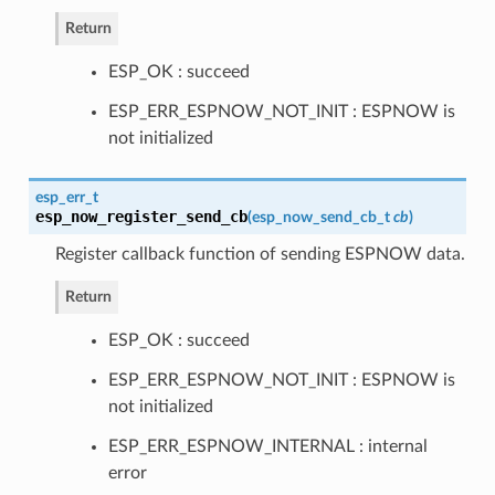
Return
ESP_OK : succeed
ESP_ERR_ESPNOW_NOT_INIT : ESPNOW is
not initialized
esp_err_t
esp_now_register_send_cb
(
esp_now_send_cb_t
cb
)
Register callback function of sending ESPNOW data.
Return
ESP_OK : succeed
ESP_ERR_ESPNOW_NOT_INIT : ESPNOW is
not initialized
ESP_ERR_ESPNOW_INTERNAL : internal
error