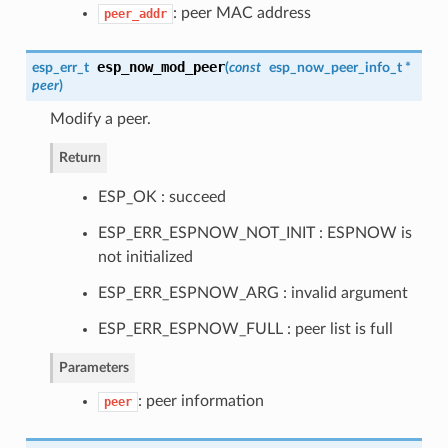
: peer MAC address
peer_addr
esp_now_mod_peer
esp_err_t
(
const
esp_now_peer_info_t
*
peer
)
Modify a peer.
Return
ESP_OK : succeed
ESP_ERR_ESPNOW_NOT_INIT : ESPNOW is
not initialized
ESP_ERR_ESPNOW_ARG : invalid argument
ESP_ERR_ESPNOW_FULL : peer list is full
Parameters
: peer information
peer