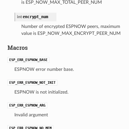
is ESP_NOW_MAX_TOTAL_PEER_NUM
encrypt_num
int
Number of encrypted ESPNOW peers, maximum
value is ESP_NOW_MAX_ENCRYPT_PEER_NUM
Macros
ESP_ERR_ESPNOW_BASE
ESPNOW error number base.
ESP_ERR_ESPNOW_NOT_INIT
ESPNOW is not initialized.
ESP_ERR_ESPNOW_ARG
Invalid argument
ESP_ERR_ESPNOW_NO_MEM