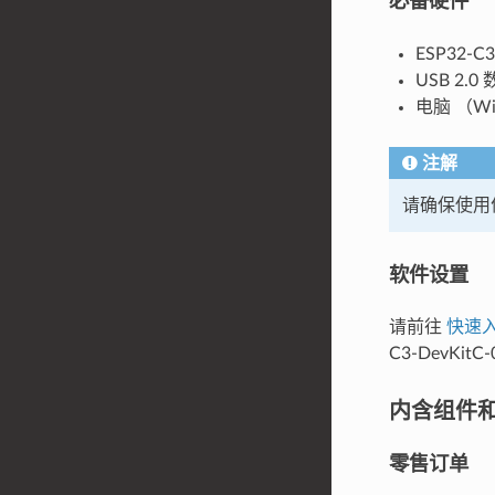
必备硬件
ESP32-C3
USB 2.
电脑 （Win
注解
请确保使用
软件设置
请前往
快速
C3-DevKitC
内含组件
零售订单