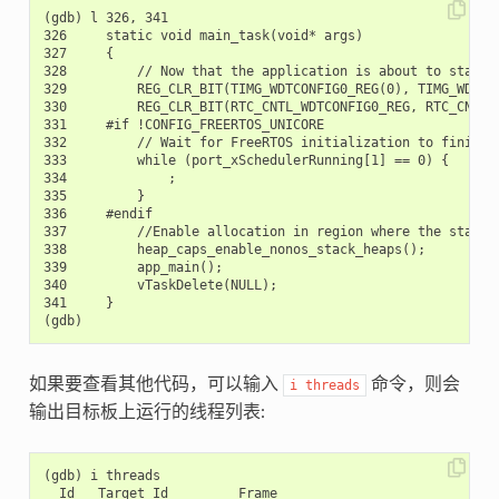
(gdb) l 326, 341

326     static void main_task(void* args)

327     {

328         // Now that the application is about to start, 
329         REG_CLR_BIT(TIMG_WDTCONFIG0_REG(0), TIMG_WDT_FL
330         REG_CLR_BIT(RTC_CNTL_WDTCONFIG0_REG, RTC_CNTL_W
331     #if !CONFIG_FREERTOS_UNICORE

332         // Wait for FreeRTOS initialization to finish o
333         while (port_xSchedulerRunning[1] == 0) {

334             ;

335         }

336     #endif

337         //Enable allocation in region where the startup
338         heap_caps_enable_nonos_stack_heaps();

339         app_main();

340         vTaskDelete(NULL);

341     }

如果要查看其他代码，可以输入
命令，则会
i
threads
输出目标板上运行的线程列表:
(gdb) i threads

  Id   Target Id         Frame
