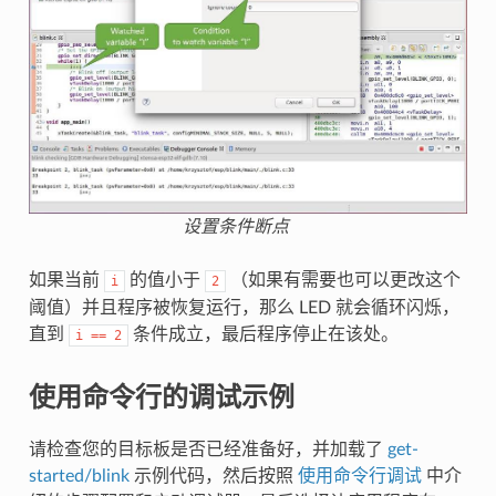
设置条件断点
如果当前
的值小于
（如果有需要也可以更改这个
i
2
阈值）并且程序被恢复运行，那么 LED 就会循环闪烁，
直到
条件成立，最后程序停止在该处。
i
==
2
使用命令行的调试示例
请检查您的目标板是否已经准备好，并加载了
get-
started/blink
示例代码，然后按照
使用命令行调试
中介