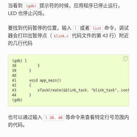
当看到
提示符的时候，应用程序已停止运行，
(gdb)
LED 也停止闪烁。
要找到代码暂停的位置，输入
或者
命令，调试
l
list
器会打印出暂停点（
代码文件的第 43 行）附近
blink.c
的几行代码
(gdb) l

38          }

39      }

40

41      void app_main()

42      {

43          xTaskCreate(&blink_task, "blink_task", configMI
44      }

也可以通过输入
等命令来查看特定行号范围内
l
30,
40
的代码。