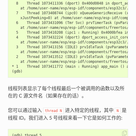
  8    Thread 1073411336 (dport) 0x400d0848 in dport_access
    at /home/user-name/esp/esp-idf/components/esp32c3/./dpo
  7    Thread 1073408744 (ipc0) xQueueGenericReceive (xQue
    xJustPeeking=0) at /home/user-name/esp/esp-idf/componen
  6    Thread 1073431096 (Tmr Svc) prvTimerTask (pvParamete
    at /home/user-name/esp/esp-idf/components/freertos/./ti
  5    Thread 1073410208 (ipc1 : Running) 0x4000bfea in ?? 
  4    Thread 1073432224 (dport) dport_access_init_core (ar
    at /home/user-name/esp/esp-idf/components/esp32c3/./dpo
  3    Thread 1073413156 (IDLE) prvIdleTask (pvParameters=0
    at /home/user-name/esp/esp-idf/components/freertos/./ta
  2    Thread 1073413512 (IDLE) prvIdleTask (pvParameters=0
    at /home/user-name/esp/esp-idf/components/freertos/./ta
* 1    Thread 1073411772 (main : Running) app_main () at /h
线程列表显示了每个线程最后一个被调用的函数以及所
在的 C 源文件名（如果存在的话）。
您可以通过输入
进入特定的线程，其中
是
thread
N
N
线程 ID。我们进入 5 号线程来看一下它是如何工作的:
(gdb) thread 5
