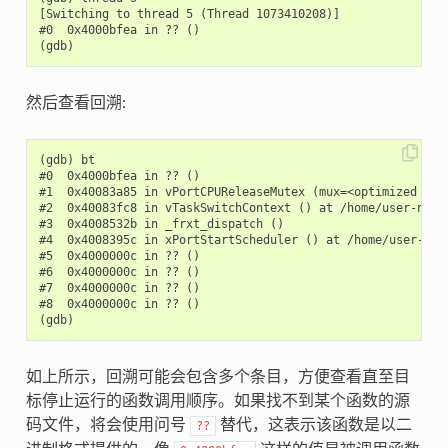
[Switching to thread 5 (Thread 1073410208)]

#0  0x4000bfea in ?? ()

然后查看回溯:
(gdb) bt

#0  0x4000bfea in ?? ()

#1  0x40083a85 in vPortCPUReleaseMutex (mux=<optimized out
#2  0x40083fc8 in vTaskSwitchContext () at /home/user-name/
#3  0x4008532b in _frxt_dispatch ()

#4  0x4008395c in xPortStartScheduler () at /home/user-name
#5  0x4000000c in ?? ()

#6  0x4000000c in ?? ()

#7  0x4000000c in ?? ()

#8  0x4000000c in ?? ()

如上所示，回溯可能会包含多个条目，方便查看直至目
标停止运行的函数调用顺序。如果找不到某个函数的源
码文件，将会使用问号
替代，这表示该函数是以二
??