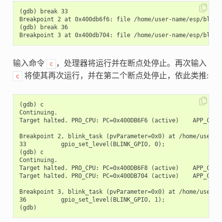
(gdb) break 33

Breakpoint 2 at 0x400db6f6: file /home/user-name/esp/blink/
(gdb) break 36

输入命令
，处理器将运行并在断点处停止。再次输入
c
将使其再次运行，并在第二个断点处停止，依此类推:
c
(gdb) c

Continuing.

Target halted. PRO_CPU: PC=0x400DB6F6 (active)    APP_CPU: 
Breakpoint 2, blink_task (pvParameter=0x0) at /home/user-na
33          gpio_set_level(BLINK_GPIO, 0);

(gdb) c

Continuing.

Target halted. PRO_CPU: PC=0x400DB6F8 (active)    APP_CPU: 
Target halted. PRO_CPU: PC=0x400DB704 (active)    APP_CPU: 
Breakpoint 3, blink_task (pvParameter=0x0) at /home/user-na
36          gpio_set_level(BLINK_GPIO, 1);
