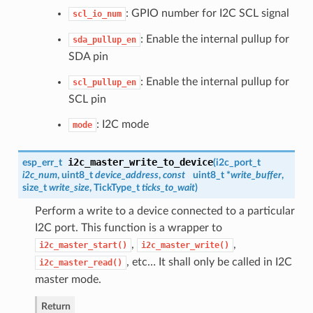
: GPIO number for I2C SCL signal
scl_io_num
: Enable the internal pullup for
sda_pullup_en
SDA pin
: Enable the internal pullup for
scl_pullup_en
SCL pin
: I2C mode
mode
i2c_master_write_to_device
esp_err_t
(
i2c_port_t
i2c_num
, uint8_t
device_address
,
const
uint8_t *
write_buffer
,
size_t
write_size
, TickType_t
ticks_to_wait
)
Perform a write to a device connected to a particular
I2C port. This function is a wrapper to
,
,
i2c_master_start()
i2c_master_write()
, etc… It shall only be called in I2C
i2c_master_read()
master mode.
Return