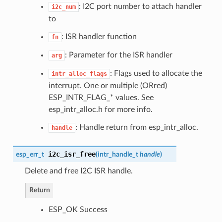
: I2C port number to attach handler
i2c_num
to
: ISR handler function
fn
: Parameter for the ISR handler
arg
: Flags used to allocate the
intr_alloc_flags
interrupt. One or multiple (ORred)
ESP_INTR_FLAG_* values. See
esp_intr_alloc.h for more info.
: Handle return from esp_intr_alloc.
handle
i2c_isr_free
esp_err_t
(
intr_handle_t
handle
)
Delete and free I2C ISR handle.
Return
ESP_OK Success