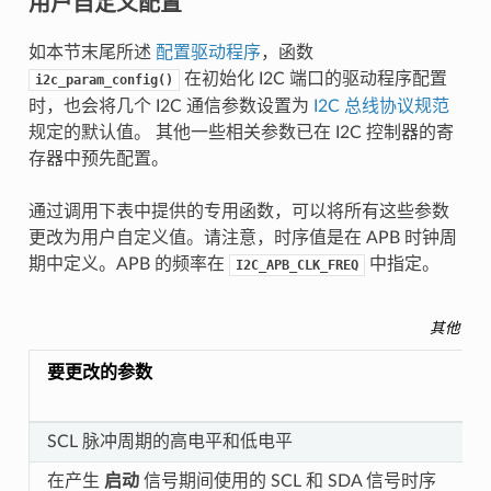
用户自定义配置
如本节末尾所述
配置驱动程序
，函数
在初始化 I2C 端口的驱动程序配置
i2c_param_config()
时，也会将几个 I2C 通信参数设置为
I2C 总线协议规范
规定的默认值。 其他一些相关参数已在 I2C 控制器的寄
存器中预先配置。
通过调用下表中提供的专用函数，可以将所有这些参数
更改为用户自定义值。请注意，时序值是在 APB 时钟周
期中定义。APB 的频率在
中指定。
I2C_APB_CLK_FREQ
其他可配
要更改的参数
SCL 脉冲周期的高电平和低电平
在产生
启动
信号期间使用的 SCL 和 SDA 信号时序