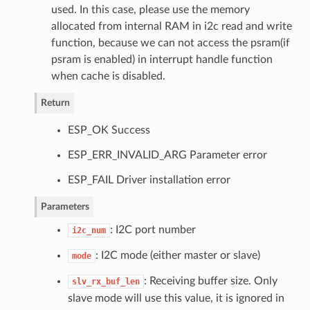
used. In this case, please use the memory
allocated from internal RAM in i2c read and write
function, because we can not access the psram(if
psram is enabled) in interrupt handle function
when cache is disabled.
Return
ESP_OK Success
ESP_ERR_INVALID_ARG Parameter error
ESP_FAIL Driver installation error
Parameters
: I2C port number
i2c_num
: I2C mode (either master or slave)
mode
: Receiving buffer size. Only
slv_rx_buf_len
slave mode will use this value, it is ignored in