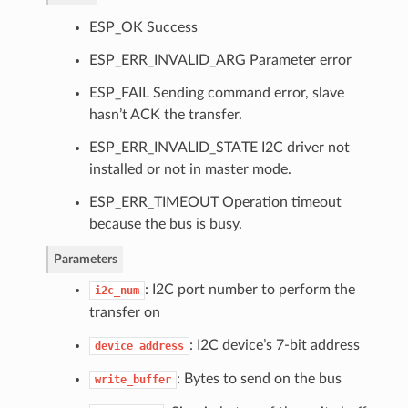
ESP_OK Success
ESP_ERR_INVALID_ARG Parameter error
ESP_FAIL Sending command error, slave
hasn’t ACK the transfer.
ESP_ERR_INVALID_STATE I2C driver not
installed or not in master mode.
ESP_ERR_TIMEOUT Operation timeout
because the bus is busy.
Parameters
: I2C port number to perform the
i2c_num
transfer on
: I2C device’s 7-bit address
device_address
: Bytes to send on the bus
write_buffer