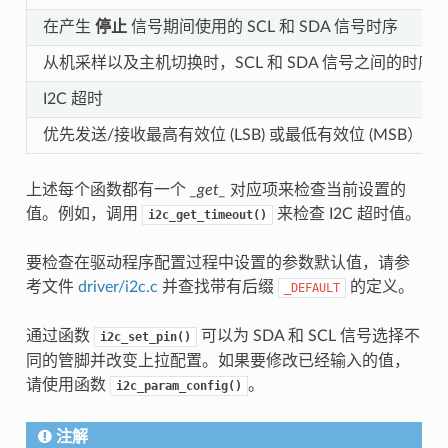
在产生
停止
信号期间使用的 SCL 和 SDA 信号时序
从机采样以及主机切换时，SCL 和 SDA 信号之间的时序
I2C 超时
优先发送/接收最高有效位 (LSB) 或最低有效位 (MSB）
上述每个函数都有一个
_get_
对应项来检查当前设置的
值。例如，调用
来检查 I2C 超时值。
i2c_get_timeout()
要检查在驱动程序配置过程中设置的参数默认值，请参
考文件
driver/i2c.c
并查找带有后缀
的定义。
_DEFAULT
通过函数
可以为 SDA 和 SCL 信号选择不
i2c_set_pin()
同的管脚并改变上拉配置。如果要修改已经输入的值，
请使用函数
。
i2c_param_config()
注解