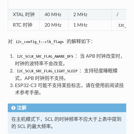
XTAL 时钟
40 MHz
2 MHz
/
RTC 时钟
20 MHz
1 MHz
I2C_SCL
对
的解释如下：
i2c_config_t::clk_flags
：当 APB 时钟改变时，
I2C_SCLK_SRC_FLAG_AWARE_DFS
时钟的波特率不会改变。
：支持轻度睡眠模
I2C_SCLK_SRC_FLAG_LIGHT_SLEEP
式，APB 时钟则不支持。
ESP32-C3 可能不支持某些标志，请在使用前阅读技
术参考手册。
注解
在主机模式下，SCL 的时钟频率不应大于上表中提到
的 SCL 的最大频率。