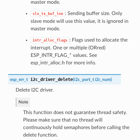
master mode.
: Sending buffer size. Only
slv_tx_buf_len
slave mode will use this value, it is ignored in
master mode.
: Flags used to allocate the
intr_alloc_flags
interrupt. One or multiple (ORred)
ESP_INTR_FLAG_* values. See
esp_intr_alloc.h for more info.
i2c_driver_delete
esp_err_t
(
i2c_port_t
i2c_num
)
Delete I2C driver.
Note
This function does not guarantee thread safety.
Please make sure that no thread will
continuously hold semaphores before calling the
delete function.