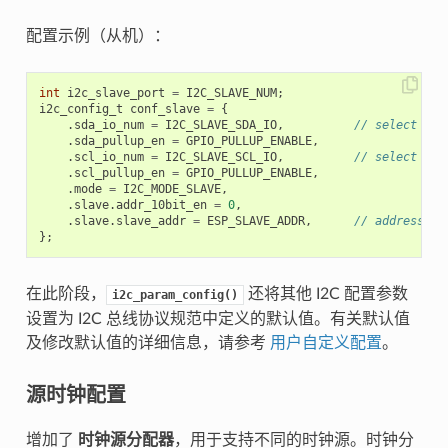
配置示例（从机）：
int
i2c_slave_port
=
I2C_SLAVE_NUM
;
i2c_config_t
conf_slave
=
{
.
sda_io_num
=
I2C_SLAVE_SDA_IO
,
// select GPI
.
sda_pullup_en
=
GPIO_PULLUP_ENABLE
,
.
scl_io_num
=
I2C_SLAVE_SCL_IO
,
// select GPI
.
scl_pullup_en
=
GPIO_PULLUP_ENABLE
,
.
mode
=
I2C_MODE_SLAVE
,
.
slave
.
addr_10bit_en
=
0
,
.
slave
.
slave_addr
=
ESP_SLAVE_ADDR
,
// address of
};
在此阶段，
还将其他 I2C 配置参数
i2c_param_config()
设置为 I2C 总线协议规范中定义的默认值。有关默认值
及修改默认值的详细信息，请参考
用户自定义配置
。
源时钟配置
增加了
时钟源分配器
，用于支持不同的时钟源。时钟分