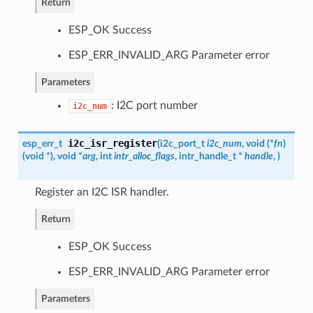
Return
ESP_OK Success
ESP_ERR_INVALID_ARG Parameter error
Parameters
: I2C port number
i2c_num
i2c_isr_register
esp_err_t
(
i2c_port_t
i2c_num
, void (*
fn
)
(
void *
)
, void *
arg
, int
intr_alloc_flags
,
intr_handle_t
*
handle
,
)
Register an I2C ISR handler.
Return
ESP_OK Success
ESP_ERR_INVALID_ARG Parameter error
Parameters