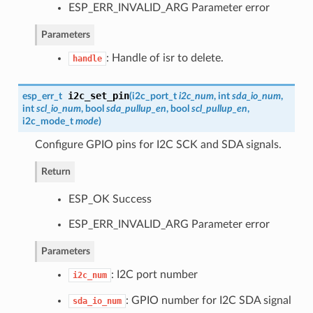
ESP_ERR_INVALID_ARG Parameter error
Parameters
: Handle of isr to delete.
handle
i2c_set_pin
esp_err_t
(
i2c_port_t
i2c_num
, int
sda_io_num
,
int
scl_io_num
, bool
sda_pullup_en
, bool
scl_pullup_en
,
i2c_mode_t
mode
)
Configure GPIO pins for I2C SCK and SDA signals.
Return
ESP_OK Success
ESP_ERR_INVALID_ARG Parameter error
Parameters
: I2C port number
i2c_num
: GPIO number for I2C SDA signal
sda_io_num