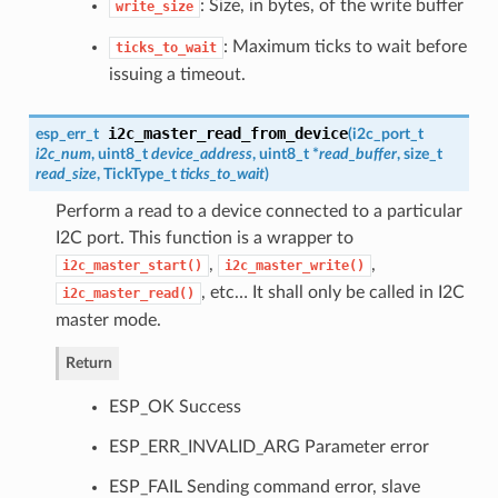
: Size, in bytes, of the write buffer
write_size
: Maximum ticks to wait before
ticks_to_wait
issuing a timeout.
i2c_master_read_from_device
esp_err_t
(
i2c_port_t
i2c_num
, uint8_t
device_address
, uint8_t *
read_buffer
, size_t
read_size
, TickType_t
ticks_to_wait
)
Perform a read to a device connected to a particular
I2C port. This function is a wrapper to
,
,
i2c_master_start()
i2c_master_write()
, etc… It shall only be called in I2C
i2c_master_read()
master mode.
Return
ESP_OK Success
ESP_ERR_INVALID_ARG Parameter error
ESP_FAIL Sending command error, slave