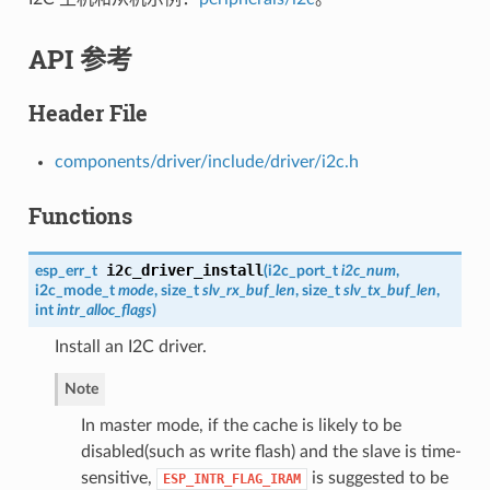
API 参考
Header File
components/driver/include/driver/i2c.h
Functions
i2c_driver_install
esp_err_t
(
i2c_port_t
i2c_num
,
i2c_mode_t
mode
, size_t
slv_rx_buf_len
, size_t
slv_tx_buf_len
,
int
intr_alloc_flags
)
Install an I2C driver.
Note
In master mode, if the cache is likely to be
disabled(such as write flash) and the slave is time-
sensitive,
is suggested to be
ESP_INTR_FLAG_IRAM