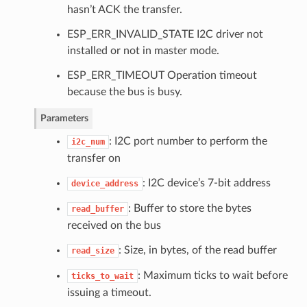
hasn’t ACK the transfer.
ESP_ERR_INVALID_STATE I2C driver not
installed or not in master mode.
ESP_ERR_TIMEOUT Operation timeout
because the bus is busy.
Parameters
: I2C port number to perform the
i2c_num
transfer on
: I2C device’s 7-bit address
device_address
: Buffer to store the bytes
read_buffer
received on the bus
: Size, in bytes, of the read buffer
read_size
: Maximum ticks to wait before
ticks_to_wait
issuing a timeout.