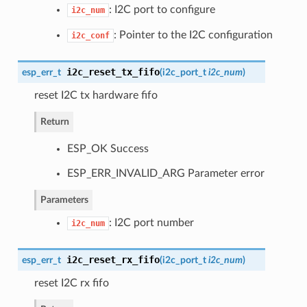
: I2C port to configure
i2c_num
: Pointer to the I2C configuration
i2c_conf
i2c_reset_tx_fifo
esp_err_t
(
i2c_port_t
i2c_num
)
reset I2C tx hardware fifo
Return
ESP_OK Success
ESP_ERR_INVALID_ARG Parameter error
Parameters
: I2C port number
i2c_num
i2c_reset_rx_fifo
esp_err_t
(
i2c_port_t
i2c_num
)
reset I2C rx fifo