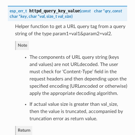
httpd_query_key_value
esp_err_t
(
const
char *
qry
,
const
char *
key
, char *
val
, size_t
val_size
)
Helper function to get a URL query tag from a query
string of the type param1=val1&param2=val2.
Note
The components of URL query string (keys
and values) are not URLdecoded. The user
must check for ‘Content-Type’ field in the
request headers and then depending upon the
specified encoding (URLencoded or otherwise)
apply the appropriate decoding algorithm.
If actual value size is greater than val_size,
then the value is truncated, accompanied by
truncation error as return value.
Return