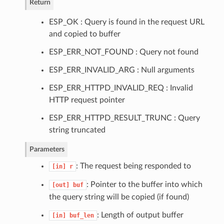
Return
ESP_OK : Query is found in the request URL
and copied to buffer
ESP_ERR_NOT_FOUND : Query not found
ESP_ERR_INVALID_ARG : Null arguments
ESP_ERR_HTTPD_INVALID_REQ : Invalid
HTTP request pointer
ESP_ERR_HTTPD_RESULT_TRUNC : Query
string truncated
Parameters
: The request being responded to
[in]
r
: Pointer to the buffer into which
[out]
buf
the query string will be copied (if found)
: Length of output buffer
[in]
buf_len