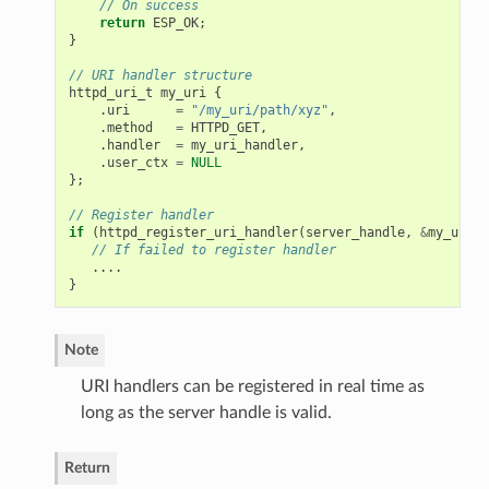
// On success
return
ESP_OK
;
}
// URI handler structure
httpd_uri_t
my_uri
{
.
uri
=
"/my_uri/path/xyz"
,
.
method
=
HTTPD_GET
,
.
handler
=
my_uri_handler
,
.
user_ctx
=
NULL
};
// Register handler
if
(
httpd_register_uri_handler
(
server_handle
,
&
my_uri
)
// If failed to register handler
....
}
Note
URI handlers can be registered in real time as
long as the server handle is valid.
Return