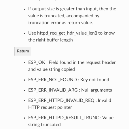
If output size is greater than input, then the
value is truncated, accompanied by
truncation error as return value.
Use httpd_req_get_hdr_value_len() to know
the right buffer length
Return
ESP_OK : Field found in the request header
and value string copied
ESP_ERR_NOT_FOUND : Key not found
ESP_ERR_INVALID_ARG : Null arguments
ESP_ERR_HTTPD_INVALID_REQ : Invalid
HTTP request pointer
ESP_ERR_HTTPD_RESULT_TRUNC : Value
string truncated