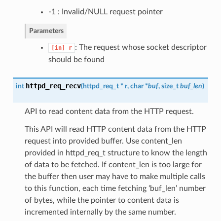
-1 : Invalid/NULL request pointer
Parameters
: The request whose socket descriptor
[in]
r
should be found
httpd_req_recv
int
(
httpd_req_t
*
r
, char *
buf
, size_t
buf_len
)
API to read content data from the HTTP request.
This API will read HTTP content data from the HTTP
request into provided buffer. Use content_len
provided in httpd_req_t structure to know the length
of data to be fetched. If content_len is too large for
the buffer then user may have to make multiple calls
to this function, each time fetching ‘buf_len’ number
of bytes, while the pointer to content data is
incremented internally by the same number.