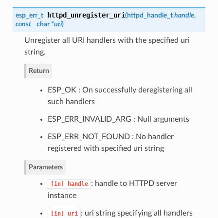
httpd_unregister_uri
esp_err_t
(
httpd_handle_t
handle
,
const
char *
uri
)
Unregister all URI handlers with the specified uri
string.
Return
ESP_OK : On successfully deregistering all
such handlers
ESP_ERR_INVALID_ARG : Null arguments
ESP_ERR_NOT_FOUND : No handler
registered with specified uri string
Parameters
: handle to HTTPD server
[in]
handle
instance
: uri string specifying all handlers
[in]
uri