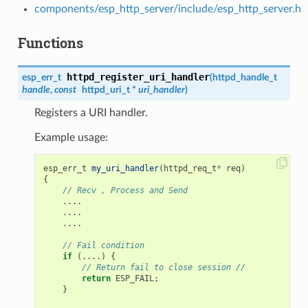
components/esp_http_server/include/esp_http_server.h
Functions
httpd_register_uri_handler
esp_err_t
(
httpd_handle_t
handle
,
const
httpd_uri_t
*
uri_handler
)
Registers a URI handler.
Example usage:
esp_err_t
my_uri_handler
(
httpd_req_t
*
req
)
{
// Recv , Process and Send
....
....
....
// Fail condition
if
(....)
{
// Return fail to close session //
return
ESP_FAIL
;
}