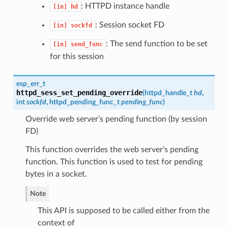
: HTTPD instance handle
[in]
hd
: Session socket FD
[in]
sockfd
: The send function to be set
[in]
send_func
for this session
esp_err_t
httpd_sess_set_pending_override
(
httpd_handle_t
hd
,
int
sockfd
,
httpd_pending_func_t
pending_func
)
Override web server’s pending function (by session
FD)
This function overrides the web server’s pending
function. This function is used to test for pending
bytes in a socket.
Note
This API is supposed to be called either from the
context of