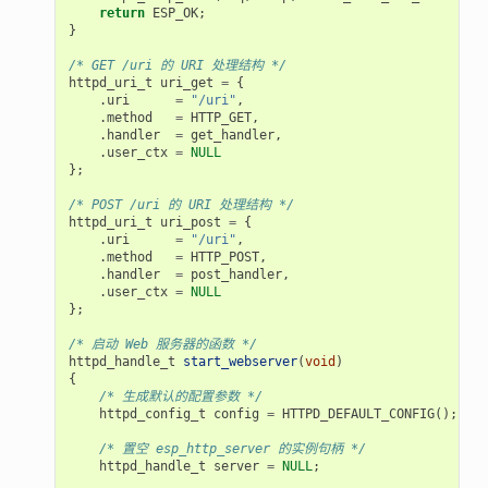
return
ESP_OK
;
}
/* GET /uri 的 URI 处理结构 */
httpd_uri_t
uri_get
=
{
.
uri
=
"/uri"
,
.
method
=
HTTP_GET
,
.
handler
=
get_handler
,
.
user_ctx
=
NULL
};
/* POST /uri 的 URI 处理结构 */
httpd_uri_t
uri_post
=
{
.
uri
=
"/uri"
,
.
method
=
HTTP_POST
,
.
handler
=
post_handler
,
.
user_ctx
=
NULL
};
/* 启动 Web 服务器的函数 */
httpd_handle_t
start_webserver
(
void
)
{
/* 生成默认的配置参数 */
httpd_config_t
config
=
HTTPD_DEFAULT_CONFIG
();
/* 置空 esp_http_server 的实例句柄 */
httpd_handle_t
server
=
NULL
;