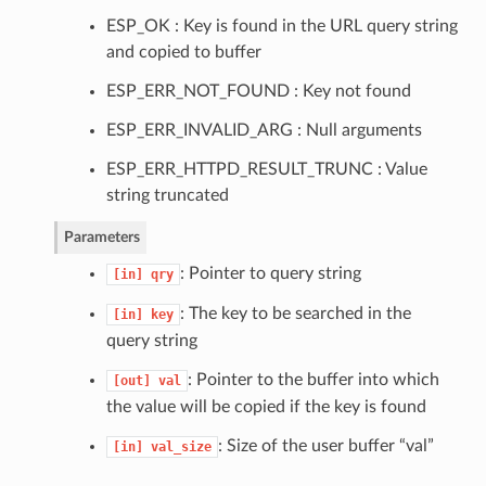
ESP_OK : Key is found in the URL query string
and copied to buffer
ESP_ERR_NOT_FOUND : Key not found
ESP_ERR_INVALID_ARG : Null arguments
ESP_ERR_HTTPD_RESULT_TRUNC : Value
string truncated
Parameters
: Pointer to query string
[in]
qry
: The key to be searched in the
[in]
key
query string
: Pointer to the buffer into which
[out]
val
the value will be copied if the key is found
: Size of the user buffer “val”
[in]
val_size