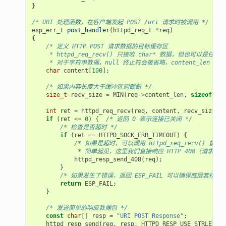
}
/* URI 处理函数，在客户端发起 POST /uri 请求时被调用 */
esp_err_t
post_handler
(
httpd_req_t
*
req
)
{
/* 定义 HTTP POST 请求数据的目标缓存区
     * httpd_req_recv() 只接收 char* 数据，但也可以
     * 对于字符串数据，null 终止符会被省略，content_len 
char
content
[
100
];
/* 如果内容长度大于缓冲区则截断 */
size_t
recv_size
=
MIN
(
req
->
content_len
,
sizeof
(
con
int
ret
=
httpd_req_recv
(
req
,
content
,
recv_size
);
if
(
ret
<=
0
)
{
/* 返回 0 表示连接已关闭 */
/* 检查是否超时 */
if
(
ret
==
HTTPD_SOCK_ERR_TIMEOUT
)
{
/* 如果是超时，可以调用 httpd_req_recv() 重试
             * 简单起见，这里我们直接响应 HTTP 408（请求
httpd_resp_send_408
(
req
);
}
/* 如果发生了错误，返回 ESP_FAIL 可以确保底层套接字被
return
ESP_FAIL
;
}
/* 发送简单的响应数据包 */
const
char
[]
resp
=
"URI POST Response"
;
httpd_resp_send
(
req
,
resp
,
HTTPD_RESP_USE_STRLEN
);