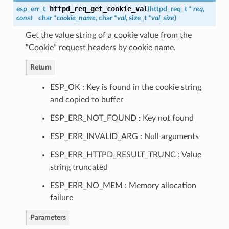
httpd_req_get_cookie_val
esp_err_t
(
httpd_req_t
*
req
,
const
char *
cookie_name
, char *
val
, size_t *
val_size
)
Get the value string of a cookie value from the
“Cookie” request headers by cookie name.
Return
ESP_OK : Key is found in the cookie string
and copied to buffer
ESP_ERR_NOT_FOUND : Key not found
ESP_ERR_INVALID_ARG : Null arguments
ESP_ERR_HTTPD_RESULT_TRUNC : Value
string truncated
ESP_ERR_NO_MEM : Memory allocation
failure
Parameters