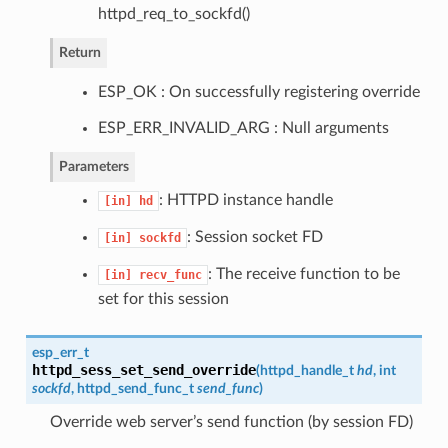
httpd_req_to_sockfd()
Return
ESP_OK : On successfully registering override
ESP_ERR_INVALID_ARG : Null arguments
Parameters
: HTTPD instance handle
[in]
hd
: Session socket FD
[in]
sockfd
: The receive function to be
[in]
recv_func
set for this session
esp_err_t
httpd_sess_set_send_override
(
httpd_handle_t
hd
, int
sockfd
,
httpd_send_func_t
send_func
)
Override web server’s send function (by session FD)