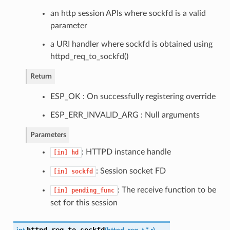
an http session APIs where sockfd is a valid
parameter
a URI handler where sockfd is obtained using
httpd_req_to_sockfd()
Return
ESP_OK : On successfully registering override
ESP_ERR_INVALID_ARG : Null arguments
Parameters
: HTTPD instance handle
[in]
hd
: Session socket FD
[in]
sockfd
: The receive function to be
[in]
pending_func
set for this session
httpd_req_to_sockfd