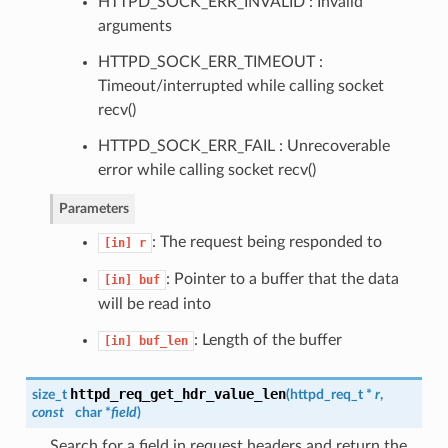
HTTPD_SOCK_ERR_INVALID : Invalid
arguments
HTTPD_SOCK_ERR_TIMEOUT :
Timeout/interrupted while calling socket
recv()
HTTPD_SOCK_ERR_FAIL : Unrecoverable
error while calling socket recv()
Parameters
: The request being responded to
[in]
r
: Pointer to a buffer that the data
[in]
buf
will be read into
: Length of the buffer
[in]
buf_len
httpd_req_get_hdr_value_len
size_t
(
httpd_req_t
*
r
,
const
char *
field
)
Search for a field in request headers and return the