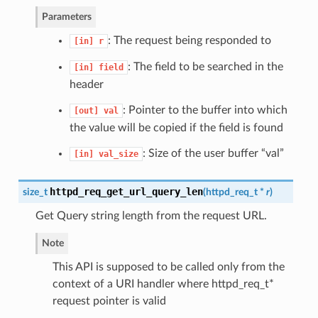
Parameters
: The request being responded to
[in]
r
: The field to be searched in the
[in]
field
header
: Pointer to the buffer into which
[out]
val
the value will be copied if the field is found
: Size of the user buffer “val”
[in]
val_size
httpd_req_get_url_query_len
size_t
(
httpd_req_t
*
r
)
Get Query string length from the request URL.
Note
This API is supposed to be called only from the
context of a URI handler where httpd_req_t*
request pointer is valid