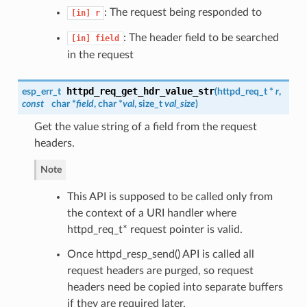
: The request being responded to
[in]
r
: The header field to be searched
[in]
field
in the request
httpd_req_get_hdr_value_str
esp_err_t
(
httpd_req_t
*
r
,
const
char *
field
, char *
val
, size_t
val_size
)
Get the value string of a field from the request
headers.
Note
This API is supposed to be called only from
the context of a URI handler where
httpd_req_t* request pointer is valid.
Once httpd_resp_send() API is called all
request headers are purged, so request
headers need be copied into separate buffers
if they are required later.