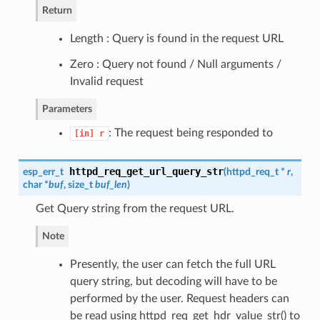
Return
Length : Query is found in the request URL
Zero : Query not found / Null arguments /
Invalid request
Parameters
: The request being responded to
[in]
r
httpd_req_get_url_query_str
esp_err_t
(
httpd_req_t
*
r
,
char *
buf
, size_t
buf_len
)
Get Query string from the request URL.
Note
Presently, the user can fetch the full URL
query string, but decoding will have to be
performed by the user. Request headers can
be read using httpd_req_get_hdr_value_str() to