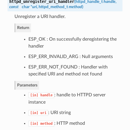
httpd_unregister_uri_handler
(
httpd_handle_t
handle
,
const
char *
uri
,
httpd_method_t
method
)
Unregister a URI handler.
Return
ESP_OK : On successfully deregistering the
handler
ESP_ERR_INVALID_ARG : Null arguments
ESP_ERR_NOT_FOUND : Handler with
specified URI and method not found
Parameters
: handle to HTTPD server
[in]
handle
instance
: URI string
[in]
uri
: HTTP method
[in]
method