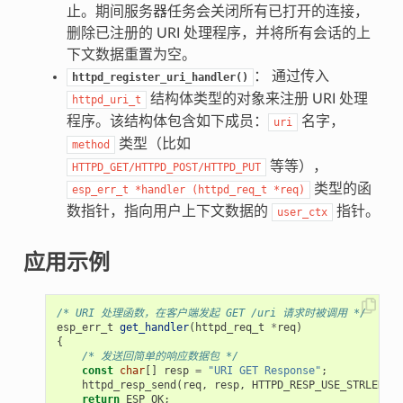
止。期间服务器任务会关闭所有已打开的连接，
删除已注册的 URI 处理程序，并将所有会话的上
下文数据重置为空。
： 通过传入
httpd_register_uri_handler()
结构体类型的对象来注册 URI 处理
httpd_uri_t
程序。该结构体包含如下成员：
名字，
uri
类型（比如
method
等等），
HTTPD_GET/HTTPD_POST/HTTPD_PUT
类型的函
esp_err_t
*handler
(httpd_req_t
*req)
数指针，指向用户上下文数据的
指针。
user_ctx
应用示例
/* URI 处理函数，在客户端发起 GET /uri 请求时被调用 */
esp_err_t
get_handler
(
httpd_req_t
*
req
)
{
/* 发送回简单的响应数据包 */
const
char
[]
resp
=
"URI GET Response"
;
httpd_resp_send
(
req
,
resp
,
HTTPD_RESP_USE_STRLEN
);
return
ESP_OK
;