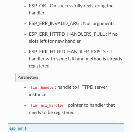
ESP_OK : On successfully registering the
handler
ESP_ERR_INVALID_ARG : Null arguments
ESP_ERR_HTTPD_HANDLERS_FULL : If no
slots left for new handler
ESP_ERR_HTTPD_HANDLER_EXISTS : If
handler with same URI and method is already
registered
Parameters
: handle to HTTPD server
[in]
handle
instance
: pointer to handler that
[in]
uri_handler
needs to be registered
esp_err_t