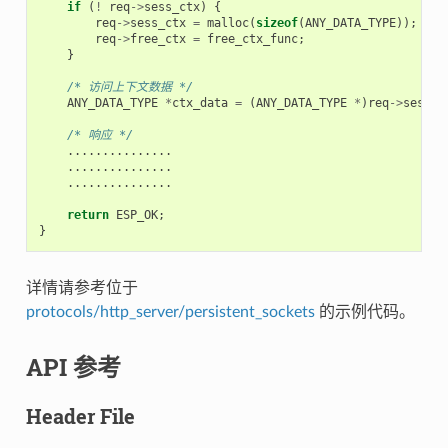
if
(
!
req
->
sess_ctx
)
{
req
->
sess_ctx
=
malloc
(
sizeof
(
ANY_DATA_TYPE
));
/
req
->
free_ctx
=
free_ctx_func
;
/
}
/* 访问上下文数据 */
ANY_DATA_TYPE
*
ctx_data
=
(
ANY_DATA_TYPE
*
)
req
->
sess_c
/* 响应 */
...............
...............
...............
return
ESP_OK
;
}
详情请参考位于
protocols/http_server/persistent_sockets
的示例代码。
API 参考
Header File