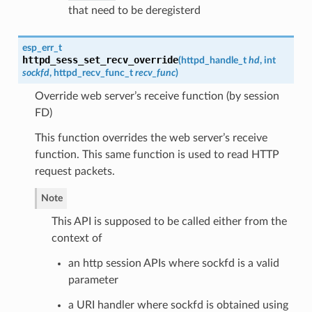
that need to be deregisterd
esp_err_t
httpd_sess_set_recv_override
(
httpd_handle_t
hd
, int
sockfd
,
httpd_recv_func_t
recv_func
)
Override web server’s receive function (by session
FD)
This function overrides the web server’s receive
function. This same function is used to read HTTP
request packets.
Note
This API is supposed to be called either from the
context of
an http session APIs where sockfd is a valid
parameter
a URI handler where sockfd is obtained using