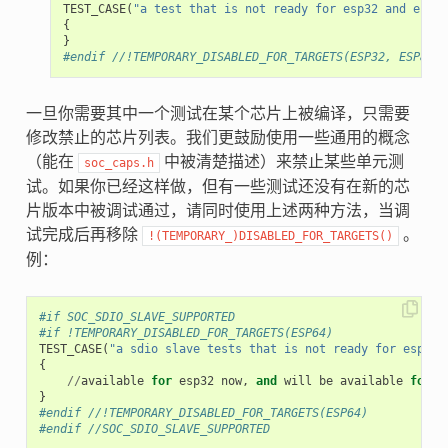
TEST_CASE
(
"a test that is not ready for esp32 and esp82
{
}
#endif //!TEMPORARY_DISABLED_FOR_TARGETS(ESP32, ESP8266
一旦你需要其中一个测试在某个芯片上被编译，只需要
修改禁止的芯片列表。我们更鼓励使用一些通用的概念
（能在
中被清楚描述）来禁止某些单元测
soc_caps.h
试。如果你已经这样做，但有一些测试还没有在新的芯
片版本中被调试通过，请同时使用上述两种方法，当调
试完成后再移除
。
!(TEMPORARY_)DISABLED_FOR_TARGETS()
例：
#if SOC_SDIO_SLAVE_SUPPORTED
#if !TEMPORARY_DISABLED_FOR_TARGETS(ESP64)
TEST_CASE
(
"a sdio slave tests that is not ready for esp64 
{
//
available
for
esp32
now
,
and
will
be
available
for
e
}
#endif //!TEMPORARY_DISABLED_FOR_TARGETS(ESP64)
#endif //SOC_SDIO_SLAVE_SUPPORTED