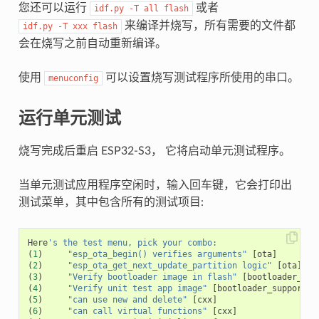
您还可以运行
或者
idf.py
-T
all
flash
来编译并烧写，所有需要的文件都
idf.py
-T
xxx
flash
会在烧写之前自动重新编译。
使用
可以设置烧写测试程序所使用的串口。
menuconfig
运行单元测试
烧写完成后重启 ESP32-S3， 它将启动单元测试程序。
当单元测试应用程序空闲时，输入回车键，它会打印出
测试菜单，其中包含所有的测试项目:
Here
's the test menu, pick your combo:
(
1
)
"esp_ota_begin() verifies arguments"
[
ota
]
(
2
)
"esp_ota_get_next_update_partition logic"
[
ota
]
(
3
)
"Verify bootloader image in flash"
[
bootloader_sup
(
4
)
"Verify unit test app image"
[
bootloader_support
]
(
5
)
"can use new and delete"
[
cxx
]
(
6
)
"can call virtual functions"
[
cxx
]