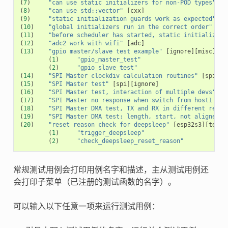
(
7
)
"can use static initializers for non-POD types"
[
c
(
8
)
"can use std::vector"
[
cxx
]
(
9
)
"static initialization guards work as expected"
[
c
(
10
)
"global initializers run in the correct order"
[
cx
(
11
)
"before scheduler has started, static initializers
(
12
)
"adc2 work with wifi"
[
adc
]
(
13
)
"gpio master/slave test example"
[
ignore
][
misc
][
te
(
1
)
"gpio_master_test"
(
2
)
"gpio_slave_test"
(
14
)
"SPI Master clockdiv calculation routines"
[
spi
]
(
15
)
"SPI Master test"
[
spi
][
ignore
]
(
16
)
"SPI Master test, interaction of multiple devs"
[
s
(
17
)
"SPI Master no response when switch from host1 (SP
(
18
)
"SPI Master DMA test, TX and RX in different regio
(
19
)
"SPI Master DMA test: length, start, not aligned"
(
20
)
"reset reason check for deepsleep"
[
esp32s3
][
test_
(
1
)
"trigger_deepsleep"
(
2
)
"check_deepsleep_reset_reason"
常规测试用例会打印用例名字和描述，主从测试用例还
会打印子菜单（已注册的测试函数的名字）。
可以输入以下任意一项来运行测试用例：