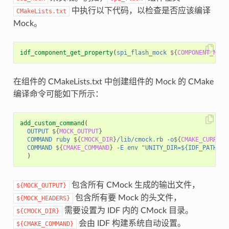
中执行以下代码，以检查是否应该编译
CMakeLists.txt
Mock。
idf_component_get_property
(
spi_flash_mock
${
COMPONENT_NAME
在组件的 CMakeLists.txt 中创建组件的 Mock 的 CMake
编译命令可能如下所示：
add_custom_command
(
OUTPUT
${
MOCK_OUTPUT
}
COMMAND
ruby
${
CMOCK_DIR
}
/lib/cmock.rb
-o
${
CMAKE_CURRENT
COMMAND
${
CMAKE_COMMAND
}
-E
env
"UNITY_DIR=${IDF_PATH}/c
)
包含所有 CMock 生成的输出文件，
${MOCK_OUTPUT}
包含所有要 Mock 的头文件，
${MOCK_HEADERS}
需要设置为 IDF 内的 CMock 目录。
${CMOCK_DIR}
会由 IDF 构建系统自动设置。
${CMAKE_COMMAND}