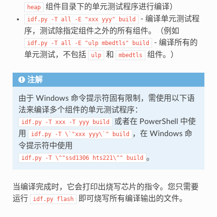
组件目录下的单元测试程序进行编译）
heap
- 编译单元测试程
idf.py
-T
all
-E
"xxx
yyy"
build
序，测试除指定组件之外的所有组件。（例如
- 编译所有的
idf.py
-T
all
-E
"ulp
mbedtls"
build
单元测试，不包括
和
组件。）
ulp
mbedtls
注解
由于 Windows 命令提示符固有限制，需使用以下语
法来编译多个组件的单元测试程序：
或者在 PowerShell 中使
idf.py
-T
xxx
-T
yyy
build
用
，在 Windows 命
idf.py
-T
\`"xxx
yyy\`"
build
令提示符中使用
。
idf.py
-T
\^"ssd1306
hts221\^"
build
当编译完成时，它会打印出烧写芯片的指令。您只需要
运行
即可烧写所有编译输出的文件。
idf.py
flash