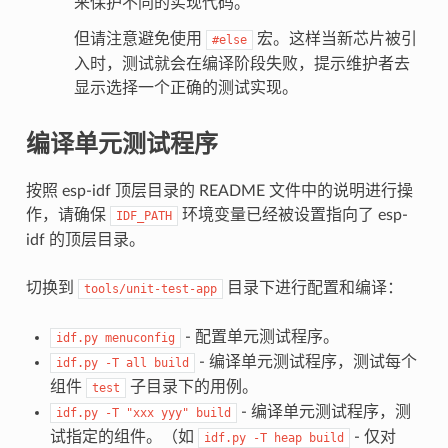
来保护不同的实现代码。
但请注意避免使用
宏。这样当新芯片被引
#else
入时，测试就会在编译阶段失败，提示维护者去
显示选择一个正确的测试实现。
编译单元测试程序
按照 esp-idf 顶层目录的 README 文件中的说明进行操
作，请确保
环境变量已经被设置指向了 esp-
IDF_PATH
idf 的顶层目录。
切换到
目录下进行配置和编译：
tools/unit-test-app
- 配置单元测试程序。
idf.py
menuconfig
- 编译单元测试程序，测试每个
idf.py
-T
all
build
组件
子目录下的用例。
test
- 编译单元测试程序，测
idf.py
-T
"xxx
yyy"
build
试指定的组件。（如
- 仅对
idf.py
-T
heap
build