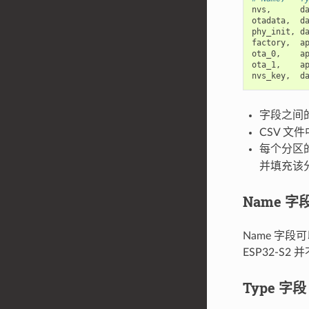
nvs
,
d
otadata
,
d
phy_init
,
d
factory
,
a
ota_0
,
a
ota_1
,
a
nvs_key
,
d
字段之间
CSV 
每个分区
并填充该
Name 字
Name 字
ESP32-S2
Type 字段