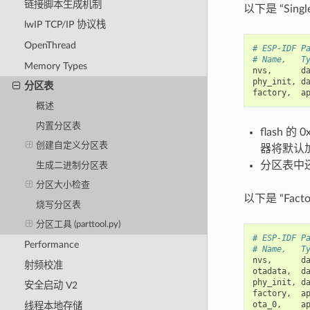
链接脚本生成机制
以下是 “Singl
lwIP TCP/IP 协议栈
OpenThread
# ESP-IDF P
# Name,   T
Memory Types
nvs
,
d
phy_init
,
d
分区表
factory
,
a
概述
内置分区表
flash 
创建自定义分区表
器将默认
分区表中还
生成二进制分区表
分区大小检查
以下是 “Facto
烧写分区表
分区工具 (parttool.py)
# ESP-IDF P
Performance
# Name,   T
nvs
,
d
射频校准
otadata
,
d
phy_init
,
d
安全启动 V2
factory
,
a
ota_0
,
a
线程本地存储