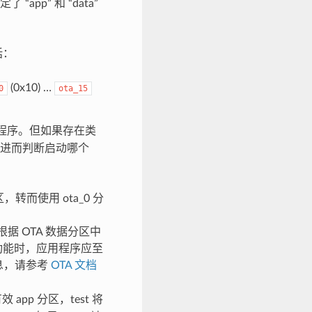
“app” 和 “data”
括：
(0x10) …
0
ota_15
应用程序。但如果存在类
数据，进而判断启动哪个
区，转而使用 ota_0 分
载器将根据 OTA 数据分区中
 功能时，应用程序应至
息，请参考
OTA 文档
pp 分区，test 将