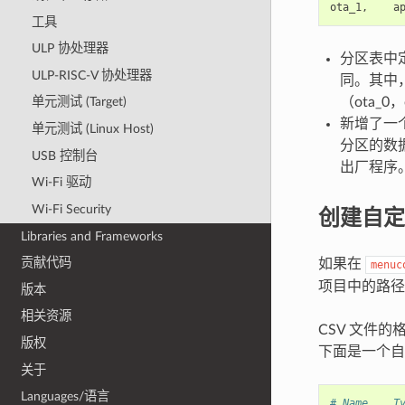
ota_1
,
a
工具
ULP 协处理器
分区表中定
ULP-RISC-V 协处理器
同。其中，
（ota_0，
单元测试 (Target)
新增了一个
单元测试 (Linux Host)
分区的数据
USB 控制台
出厂程序
Wi-Fi 驱动
创建自定
Wi-Fi Security
Libraries and Frameworks
贡献代码
如果在
menuc
项目中的路径
版本
相关资源
CSV 文件
版权
下面是一个自定
关于
Languages/语言
# Name,   T