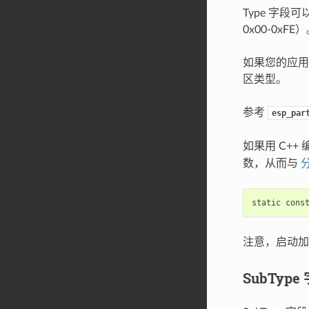
Type 字段可
0x00-0xF
如果您的应用程
区类型。
参考
esp_par
如果用 C+
数，从而与
分
static
cons
注意，启动
SubType