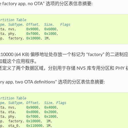
e factory app, no OTA” 选项的分区表信息摘要:
artition Table
ype, SubType, Offset,  Size,   Flags
ata
,
nvs
,
0x9000
,
0x6000
,
ata
,
phy
,
0xf000
,
0x1000
,
pp
,
factory
,
0x10000
,
1
M
,
的 0x10000 (64 KB) 偏移地址处存放一个标记为 “factory” 
加载这个应用程序。
定义了两个数据区域，分别用于存储 NVS 库专用分区和 PHY
ry app, two OTA definitions” 选项的分区表信息摘要:
artition Table
ype, SubType, Offset,  Size, Flags
ata
,
nvs
,
0x9000
,
0x4000
,
ata
,
ota
,
0xd000
,
0x2000
,
ata
,
phy
,
0xf000
,
0x1000
,
pp
,
factory
,
0x10000
,
1
M
,
pp
,
ota_0
,
0x110000
,
1
M
,