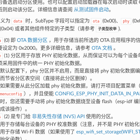
为备选启动分区使用。也可以配置启动加载器在每次启动时读取 GPI
低则启动该分区。详细信息请查阅
从测试固件启动
。
 定义为
时，SubType 字段可以指定为
(0x00)、
(0x
data
ota
phy
(0x04) 或者其他组件特定的子类型（请参考
).
子类型枚举
(0) 即
OTA 数据分区
，用于存储当前所选的 OTA 应用程序的
a
要设定为 0x2000。更多详细信息，请参考
OTA 文档
。
(1) 分区用于存放 PHY 初始化数据，从而保证可以为每个设备
y
须采用固件中的统一 PHY 初始化数据。
默认配置下，phy 分区并不启用，而是直接将 phy 初始化数
而节省分区表空间（直接将此分区删掉）。
如果需要从此分区加载 phy 初始化数据，请打开项目配置菜单
），并且使能
CONFIG_ESP_PHY_INIT_DATA_IN_PA
menuconfig
时，您还需要手动将 phy 初始化数据烧至设备 flash（esp-id
成该操作）。
(2) 是专门给
非易失性存储 (NVS) API
使用的分区。
s
用于存储每台设备的 PHY 校准数据（注意，并不是 PHY 初始
用于存储 Wi-Fi 数据（如果使用了
esp_wifi_set_storage(WIFI
始化函数）。