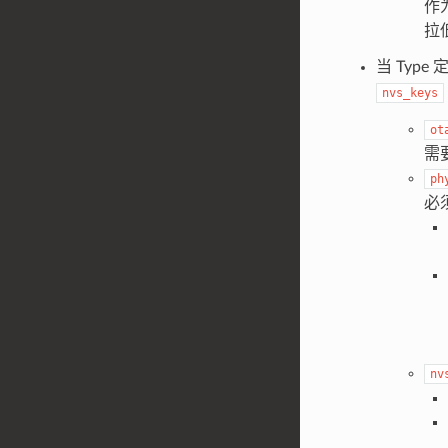
作
拉
当 Type
nvs_keys
ot
需
ph
必
nv