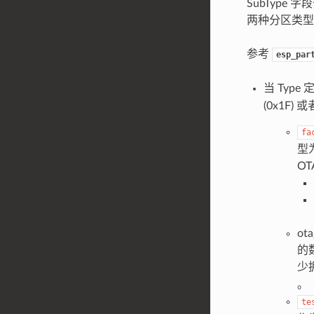
SubType 字
两种分区类型
参考
esp_par
当 Type
(0x1F) 
fa
型
O
ot
的
少
。
te