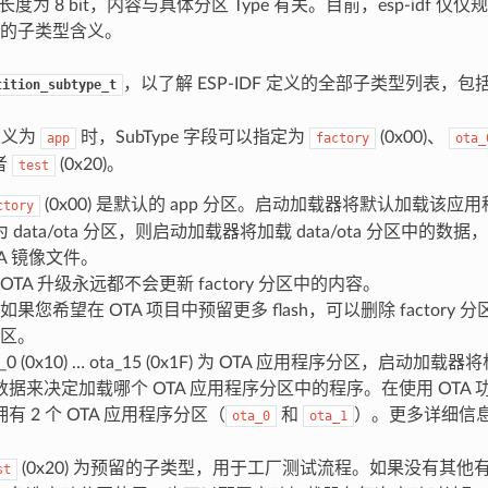
段长度为 8 bit，内容与具体分区 Type 有关。目前，esp-idf 仅仅规定了 
的子类型含义。
，以了解 ESP-IDF 定义的全部子类型列表，包
tition_subtype_t
 定义为
时，SubType 字段可以指定为
(0x00)、
app
factory
ota_
或者
(0x20)。
test
(0x00) 是默认的 app 分区。启动加载器将默认加载该
ctory
为 data/ota 分区，则启动加载器将加载 data/ota 分区中的
TA 镜像文件。
OTA 升级永远都不会更新 factory 分区中的内容。
如果您希望在 OTA 项目中预留更多 flash，可以删除 factory 分
区。
a_0 (0x10) … ota_15 (0x1F) 为 OTA 应用程序分区，启动加
数据来决定加载哪个 OTA 应用程序分区中的程序。在使用 OTA
拥有 2 个 OTA 应用程序分区（
和
）。更多详细信
ota_0
ota_1
(0x20) 为预留的子类型，用于工厂测试流程。如果没有其他有效 a
st