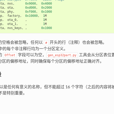
ata
,
nvs
,
0x9000
,
0x4000
ata
,
ota
,
0xd000
,
0x2000
ata
,
phy
,
0xf000
,
0x1000
pp
,
factory
,
0x10000
,
1
M
pp
,
ota_0
,
,
1
M
pp
,
ota_1
,
,
1
M
ata
,
nvs_keys
,
,
0x1000
的空格会被忽略，任何以
开头的行（注释）也会被忽略。
#
文件中的每个非注释行均为一个分区定义。
的
字段可以为空，
工具会从分区表位
Offset
gen_esp32part.py
分区的偏移地址，同时确保每个分区的偏移地址正确对齐。
段
段可以是任何有意义的名称，但不能超过 16 个字符（之后的内容
 并不是特别重要。