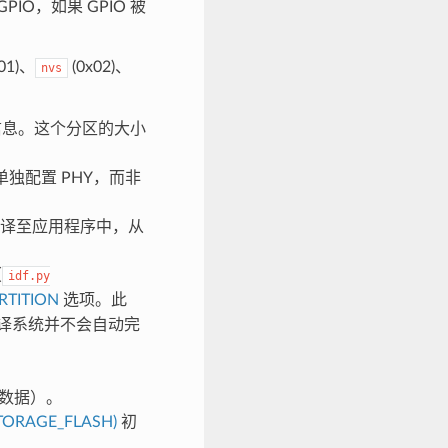
O，如果 GPIO 被
01)、
(0x02)、
nvs
信息。这个分区的大小
单独配置 PHY，而非
据编译至应用程序中，从
（
idf.py
RTITION
选项。此
f 编译系统并不会自动完
化数据）。
_STORAGE_FLASH)
初