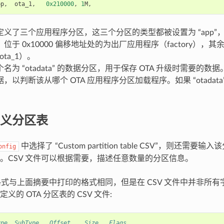
pp
,
ota_1
,
0x210000
,
1
M
,
义了三个应用程序分区，这三个分区的类型都被设置为 “app”，但
位于 0x10000 偏移地址处的为出厂应用程序（factory），其余
ota_1）。
名为 “otadata” 的数据分区，用于保存 OTA 升级时需要的
，以判断该从哪个 OTA 应用程序分区加载程序。如果 “otadat
。
义分区表
中选择了 “Custom partition table CSV”，则还需要输
onfig
。CSV 文件可以根据需要，描述任意数量的分区信息。
的格式与上面摘要中打印的格式相同，但是在 CSV 文件中并非所
义的 OTA 分区表的 CSV 文件:
ype, SubType,  Offset,   Size,  Flags