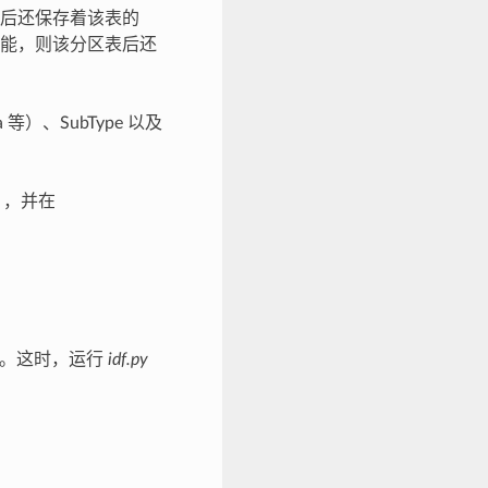
数据后还保存着该表的
能，则该分区表后还
）、SubType 以及
），并在
址处。这时，运行
idf.py