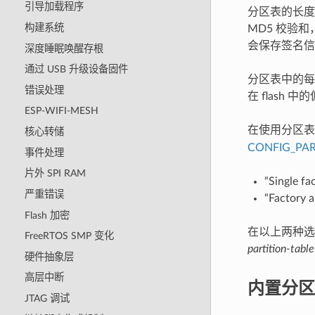
引导加载程序
分区表的长度
构建系统
MD5 校验
会保存签名信
深度睡眠唤醒存根
通过 USB 升级设备固件
分区表中的每个
错误处理
在 flash
ESP-WIFI-MESH
在使用分区表
核心转储
CONFIG_PAR
事件处理
片外 SPI RAM
“Single fa
严重错误
“Factory a
Flash 加密
在以上两种选项
FreeRTOS SMP 变化
partition-table
硬件抽象层
高层中断
内置分区
JTAG 调试