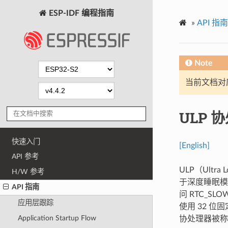
ESP-IDF 编程指南
»
API 指南
Note
当前文档对
ULP 
快速入门
[English]
API 参考
ULP（Ult
H/W 参考
于深度睡眠模
API 指南
问 RTC_SL
应用层跟踪
使用 32 位
Application Startup Flow
协处理器被