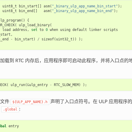
t
uint8_t
bin_start
[]
asm
(
"_binary_ulp_app_name_bin_start"
);
t
uint8_t
bin_end
[]
asm
(
"_binary_ulp_app_name_bin_end"
);
ulp_program
()
{
OR_CHECK
(
ulp_load_binary
(
/
load
address
,
set
to
0
when
using
default
linker
scripts
_start
,
n_end
-
bin_start
)
/
sizeof
(
uint32_t
))
);
加载到 RTC 内存后，应用程序即可启动此程序，并将入口点的
HECK
(
ulp_run
(
&
ulp_entry
-
RTC_SLOW_MEM
)
);
头文件
声明了入口点符号。在 ULP 应用程序
${ULP_APP_NAME}.h
为
:
.global
obal
entry