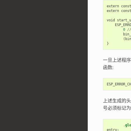
extern
cons
extern
cons
void
start_
ESP_ERR
0
/
bin
(
bi
}
一旦上述程序
函数:
ESP_ERROR_C
上述生成的
号必须标记
.
gl
entry
: