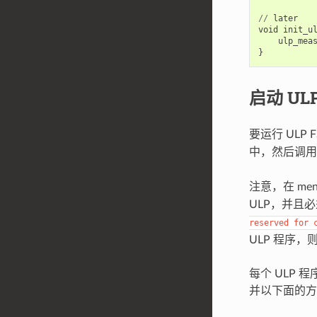
//
later
void
init_u
ulp_mea
}
启动 UL
要运行 ULP
中，然后调
注意，在 men
ULP，并且
reserved
for
ULP 程序，
每个 ULP 
并以下面的方式