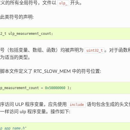
中定义的所有全局符号，文件以
开头。
ulp_
此类符号的声明:
32_t
ulp_measurement_count
;
符号（包括变量、数组、函数）均被声明为
。对于函数
uint32_t
为适当的类型。
本文件定义了 RTC_SLOW_MEM 中的符号位置:
lp_measurement_count
=
0x50000060
);
序访问 ULP 程序变量，应先使用
语句包含生成的头文
include
样访问 ulp 程序变量。操作如下:
lp_app_name.h"