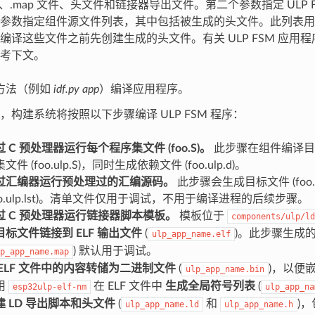
件、.map 文件、头文件和链接器导出文件。第二个参数指定 ULP 
参数指定组件源文件列表，其中包括被生成的头文件。此列表用
编译这些文件之前先创建生成的头文件。有关 ULP FSM 应用
考下文。
方法（例如
idf.py app
）编译应用程序。
，构建系统将按照以下步骤编译 ULP FSM 程序：
 C 预处理器运行每个程序集文件 (foo.S)。
此步骤在组件编译目
文件 (foo.ulp.S)，同时生成依赖文件 (foo.ulp.d)。
过汇编器运行预处理过的汇编源码。
此步骤会生成目标文件 (foo.u
foo.ulp.lst)。清单文件仅用于调试，不用于编译进程的后续步骤。
过 C 预处理器运行链接器脚本模板。
模板位于
components/ulp/ld
目标文件链接到 ELF 输出文件
(
)。此步骤生成的 
ulp_app_name.elf
) 默认用于调试。
p_app_name.map
 ELF 文件中的内容转储为二进制文件
(
)，以便
ulp_app_name.bin
用
在 ELF 文件中
生成全局符号列表
(
esp32ulp-elf-nm
ulp_app_na
建 LD 导出脚本和头文件
(
和
)
ulp_app_name.ld
ulp_app_name.h