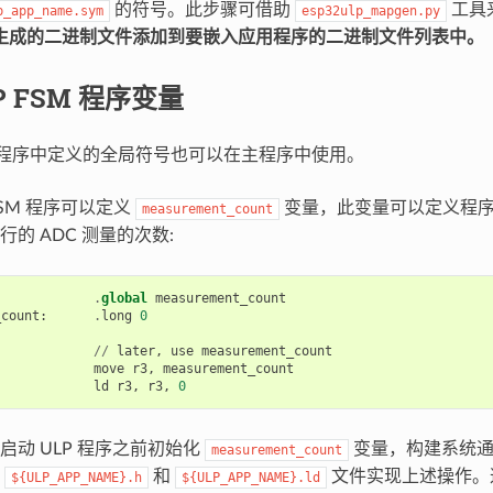
的符号。此步骤可借助
工具
p_app_name.sym
esp32ulp_mapgen.py
生成的二进制文件添加到要嵌入应用程序的二进制文件列表中。
P FSM 程序变量
FSM 程序中定义的全局符号也可以在主程序中使用。
FSM 程序可以定义
变量，此变量可以定义程
measurement_count
的 ADC 测量的次数:
.
global
measurement_count
_count
:
.
long
0
//
later
,
use
measurement_count
move
r3
,
measurement_count
ld
r3
,
r3
,
0
启动 ULP 程序之前初始化
变量，构建系统通过
measurement_count
的
和
文件实现上述操作。
${ULP_APP_NAME}.h
${ULP_APP_NAME}.ld