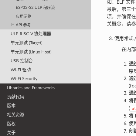
如：ELF 文
ESP32-S2 ULP 程序流
最后，第三个
项，并确保在
应用示例
关概念，请参
API 参考
ULP-RISC-V 协处理器
使用常规
单元测试 (Target)
在内部
单元测试 (Linux Host)
USB 控制台
通过
Wi-Fi 驱动
序集
通
Wi-Fi Security
(
Libraries and Frameworks
通
贡献代码
将
版本
(
ul
相关资源
将
使
版权
创
关于