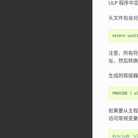
ULP 程序
头文件包含对
extern
uint
注意，所有
址，然后转换
生成的链接器脚
PROVIDE
(
u
如果要从主程
访问常规变量一
#include "u