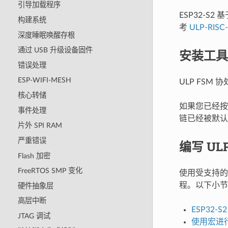
引导加载程序
ESP32-S2
构建系统
考
ULP-RISC-
深度睡眠唤醒存根
通过 USB 升级设备固件
安装工具
错误处理
ESP-WIFI-MESH
ULP FS
核心转储
如果您已经
事件处理
链已经被默认
片外 SPI RAM
严重错误
编写 UL
Flash 加密
FreeRTOS SMP 变化
使用受支持的
程。以下小节
硬件抽象层
高层中断
ESP32-
JTAG 调试
使用宏进