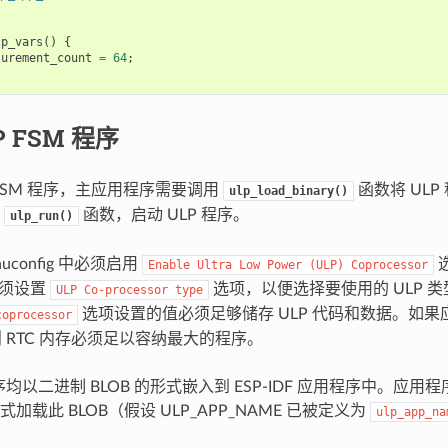
lp_vars
()
{
surement_count
=
64
;
P FSM 程序
 FSM 程序，主应用程序需要调用
函数将 ULP
ulp_load_binary()
用
函数，启动 ULP 程序。
ulp_run()
uconfig 中必须启用
Enable
Ultra
Low
Power
(ULP)
Coprocessor
必须设置
选项，以便选择要使用的 ULP 
ULP
Co-processor
type
选项设置的值必须足够储存 ULP 代码和数据。如
coprocessor
则 RTC 内存必须足以容纳最大的程序。
程序均以二进制 BLOB 的形式嵌入到 ESP-IDF 应用程序中。应用
加载此 BLOB（假设 ULP_APP_NAME 已被定义为
ulp_app_na