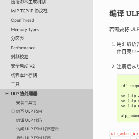
链接脚本生成机制
编译 UL
lwIP TCP/IP 协议栈
OpenThread
若需要将 U
Memory Types
分区表
用汇编语言
Performance
件目录中
射频校准
安全启动 V2
注册后从组件
线程本地存储
...

工具
idf_comp
ULP 协处理器
set(ulp_
set(ulp_
安装工具链
set(ulp_
编写 ULP FSM
编译 ULP 代码
访问 ULP FSM 程序变量
ulp_embed_bi
启动 ULP FSM 程序