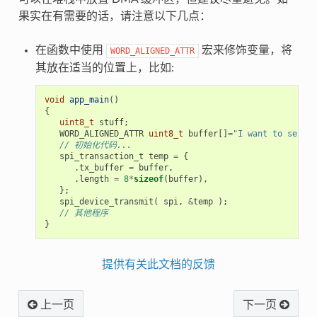
果实在有需要的话，请注意以下几点：
在函数中使用
宏来修饰变量，将
WORD_ALIGNED_ATTR
其放在适当的位置上，比如:
void
app_main
()
{
uint8_t
stuff
;
WORD_ALIGNED_ATTR
uint8_t
buffer
[]
=
"I want to send s
// 初始化代码...
spi_transaction_t
temp
=
{
.
tx_buffer
=
buffer
,
.
length
=
8
*
sizeof
(
buffer
),
};
spi_device_transmit
(
spi
,
&
temp
);
// 其他程序
}
提供有关此文档的反馈
上一页
下一页