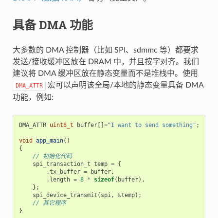
具备 DMA 功能
大多数的 DMA 控制器（比如 SPI、sdmmc 等）都要求
发送/接收缓冲区放在 DRAM 中，并且按字对齐。我们
建议将 DMA 缓冲区放在静态变量而不是堆栈中。使用
宏可以声明该全局/本地的静态变量具备 DMA
DMA_ATTR
功能，例如:
DMA_ATTR
uint8_t
buffer
[]
=
"I want to send something"
;
void
app_main
()
{
// 初始化代码
spi_transaction_t
temp
=
{
.
tx_buffer
=
buffer
,
.
length
=
8
*
sizeof
(
buffer
),
};
spi_device_transmit
(
spi
,
&
temp
);
// 其它程序
}