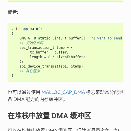
或者:
void
app_main
()
{
DMA_ATTR
static
uint8_t
buffer
[]
=
"I want to send som
// 初始化代码
spi_transaction_t
temp
=
{
.
tx_buffer
=
buffer
,
.
length
=
8
*
sizeof
(
buffer
),
};
spi_device_transmit
(
spi
,
&
temp
);
// 其它程序
}
也可以通过使用
MALLOC_CAP_DMA
标志来动态分配具
备 DMA 能力的内存缓冲区。
在堆栈中放置 DMA 缓冲区
可以在堆栈中放置 DMA 缓冲区，但建议尽量避免。如