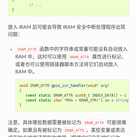
//
...
}
放入 IRAM 后可能会导致 IRAM 安全中断处理程序出现
问题：
函数中的字符串或常量可能没有自动放入
IRAM_ATTR
RAM 中，这时可以使用
属性进行标记，
DRAM_ATTR
或者也可以使用链接器脚本方法将它们自动放入
RAM 中。
void
IRAM_ATTR
gpio_isr_handler
(
void
*
arg
)
{
const
static
DRAM_ATTR
uint8_t
INDEX_DATA
[]
=
{
45
,
const
static
char
*
MSG
=
DRAM_STR
(
"I am a string sto
}
注意，具体哪些数据需要被标记为
可能很难
DRAM_ATTR
确定。如果没有被标记为
，某些变量或表达
DRAM_ATTR