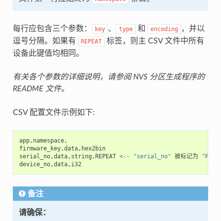
每行应包含三个参数：
、
和
，并以
key
type
encoding
逗号分隔。如果有
标签，则主 CSV 文件中所有
REPEAT
设备此键值均相同。
有关各个参数的详细说明，请参阅 NVS 分区生成程序的
README 文件。
CSV 配置文件示例如下:
app
,
namespace
,
firmware_key
,
data
,
hex2bin
serial_no
,
data
,
string
,
REPEAT
<--
"serial_no"
被标记为
"REPE
device_no
,
data
,
i32
备注
请确保：