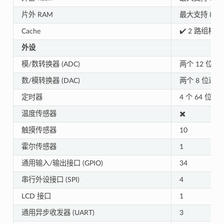
片外 RAM
最大支持 8 M
Cache
✔️ 2 路组相联
外设
模/数转换器 (ADC)
两个 12 位 S
数/模转换器 (DAC)
两个 8 位通道
定时器
4 个 64 
温度传感器
✖️
触摸传感器
10
霍尔传感器
1
通用输入/输出接口 (GPIO)
34
串行外设接口 (SPI)
4
LCD 接口
1
通用异步收发器 (UART)
3