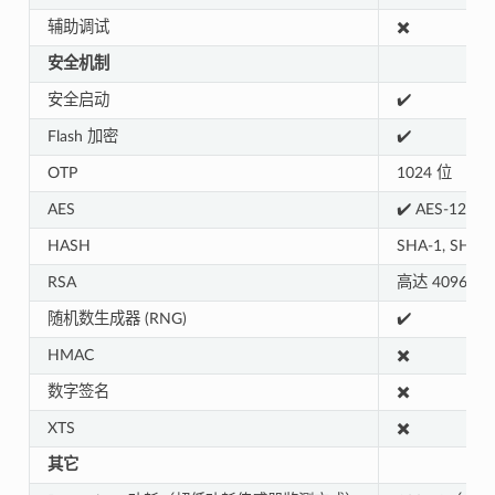
辅助调试
✖️
安全机制
安全启动
✔️
Flash 加密
✔️
OTP
1024 位
AES
✔️ AES-128, A
HASH
SHA-1, SHA-2
RSA
高达 4096 位
随机数生成器 (RNG)
✔️
HMAC
✖️
数字签名
✖️
XTS
✖️
其它