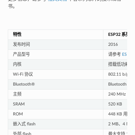
书。
特性
ESP32 系列
发布时间
2016
产品型号
请参考
ESP3
内核
搭载低功耗 Xte
Wi-Fi 协议
802.11 b/g/n
Bluetooth®
Bluetooth v4
主频
240 MHz（ES
SRAM
520 KB
ROM
448 KB 
嵌入式 flash
2 MB、4 M
外部 flash
最大支持 16 M