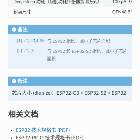
Deep-sleep 功耗（超低功耗传感器监测方式）
100 μA（A
封装尺寸
QFN48 5*
备注
1
(
1
,
2
,
3
,
4
,
5
)
与 ESP32 相比，减小了芯片面积
2
(
1
,
2
)
与 ESP32 和 ESP32-S2 相比，减小了芯片
面积
备注
芯片大小 (die size)：ESP32-C3 < ESP32-S2 < ESP32
相关文档
ESP32 技术规格书 (PDF)
ESP32-PICO 技术规格书 (PDF)