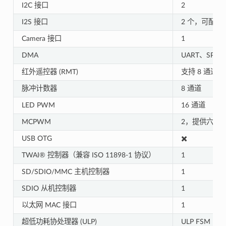
I2C 接口
2
I2S 接口
2 个，可配置为
Camera 接口
1
DMA
UART、SPI、
红外遥控器 (RMT)
支持 8 通道
脉冲计数器
8 通道
LED PWM
16 通道
MCPWM
2，提供六个 
USB OTG
✖️
TWAI® 控制器（兼容 ISO 11898-1 协议）
1
SD/SDIO/MMC 主机控制器
1
SDIO 从机控制器
1
以太网 MAC 接口
1
超低功耗协处理器 (ULP)
ULP FSM