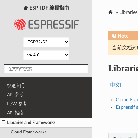
ESP-IDF 编程指南
»
Librarie
Note
当前文档对
Librar
[中文]
快速入门
API 参考
Cloud Fr
H/W 参考
Espressif'
API 指南
Libraries and Frameworks
Cloud Frameworks