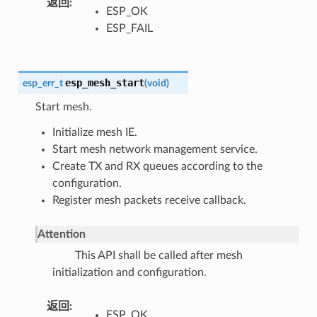
返回
ESP_OK
ESP_FAIL
esp_mesh_start
esp_err_t
(
void
)
Start mesh.
Initialize mesh IE.
Start mesh network management service.
Create TX and RX queues according to the
configuration.
Register mesh packets receive callback.
Attention
This API shall be called after mesh
initialization and configuration.
返回
ESP_OK