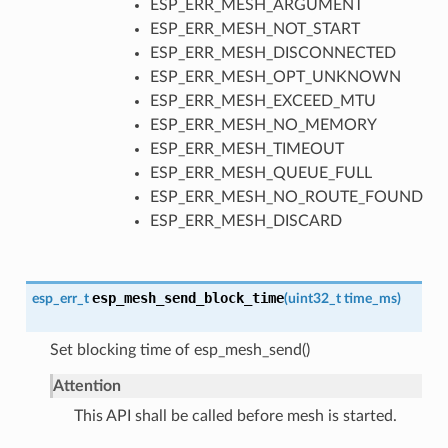
ESP_ERR_MESH_ARGUMENT
ESP_ERR_MESH_NOT_START
ESP_ERR_MESH_DISCONNECTED
ESP_ERR_MESH_OPT_UNKNOWN
ESP_ERR_MESH_EXCEED_MTU
ESP_ERR_MESH_NO_MEMORY
ESP_ERR_MESH_TIMEOUT
ESP_ERR_MESH_QUEUE_FULL
ESP_ERR_MESH_NO_ROUTE_FOUND
ESP_ERR_MESH_DISCARD
esp_mesh_send_block_time
esp_err_t
(
uint32_t
time_ms
)
Set blocking time of esp_mesh_send()
Attention
This API shall be called before mesh is started.