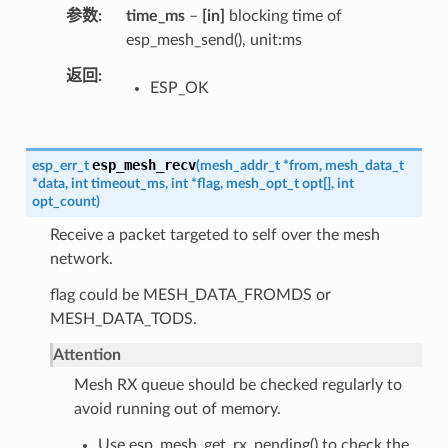
参数
time_ms
–
[in]
blocking time of
esp_mesh_send(), unit:ms
返回
ESP_OK
esp_mesh_recv
esp_err_t
(
mesh_addr_t
*
from
,
mesh_data_t
*
data
,
int
timeout_ms
,
int
*
flag
,
mesh_opt_t
opt
[
]
,
int
opt_count
)
Receive a packet targeted to self over the mesh
network.
flag could be MESH_DATA_FROMDS or
MESH_DATA_TODS.
Attention
Mesh RX queue should be checked regularly to
avoid running out of memory.
Use esp_mesh_get_rx_pending() to check the