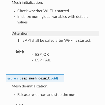
Mesh initialization.
Check whether Wi-Fi is started.
Initialize mesh global variables with default
values.
Attention
This API shall be called after Wi-Fi is started.
返回
ESP_OK
ESP_FAIL
esp_mesh_deinit
esp_err_t
(
void
)
Mesh de-initialization.
Release resources and stop the mesh