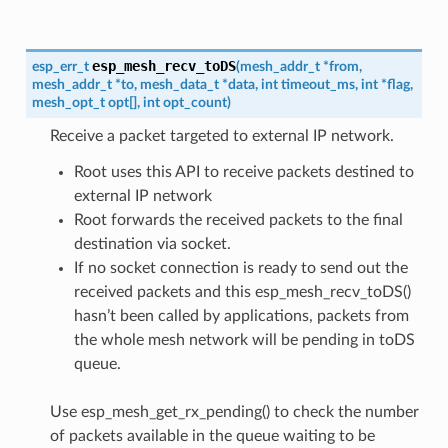
esp_mesh_recv_toDS
esp_err_t
(
mesh_addr_t
*
from
,
mesh_addr_t
*
to
,
mesh_data_t
*
data
,
int
timeout_ms
,
int
*
flag
,
mesh_opt_t
opt
[
]
,
int
opt_count
)
Receive a packet targeted to external IP network.
Root uses this API to receive packets destined to
external IP network
Root forwards the received packets to the final
destination via socket.
If no socket connection is ready to send out the
received packets and this esp_mesh_recv_toDS()
hasn’t been called by applications, packets from
the whole mesh network will be pending in toDS
queue.
Use esp_mesh_get_rx_pending() to check the number
of packets available in the queue waiting to be