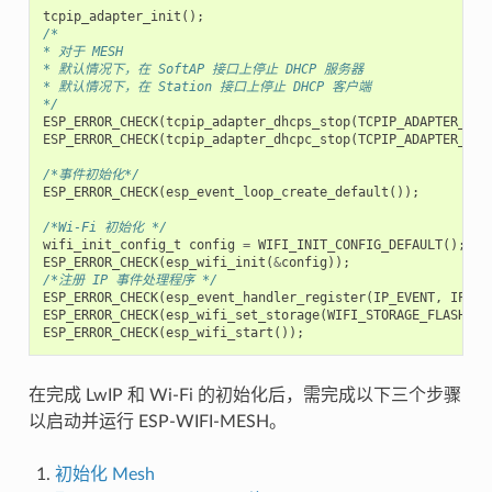
tcpip_adapter_init
();
/*
* 对于 MESH
* 默认情况下，在 SoftAP 接口上停止 DHCP 服务器
* 默认情况下，在 Station 接口上停止 DHCP 客户端
*/
ESP_ERROR_CHECK
(
tcpip_adapter_dhcps_stop
(
TCPIP_ADAPTER_IF_
ESP_ERROR_CHECK
(
tcpip_adapter_dhcpc_stop
(
TCPIP_ADAPTER_IF_
/*事件初始化*/
ESP_ERROR_CHECK
(
esp_event_loop_create_default
());
/*Wi-Fi 初始化 */
wifi_init_config_t
config
=
WIFI_INIT_CONFIG_DEFAULT
();
ESP_ERROR_CHECK
(
esp_wifi_init
(
&
config
));
/*注册 IP 事件处理程序 */
ESP_ERROR_CHECK
(
esp_event_handler_register
(
IP_EVENT
,
IP_EV
ESP_ERROR_CHECK
(
esp_wifi_set_storage
(
WIFI_STORAGE_FLASH
));
ESP_ERROR_CHECK
(
esp_wifi_start
());
在完成 LwIP 和 Wi-Fi 的初始化后，需完成以下三个步骤
以启动并运行 ESP-WIFI-MESH。
初始化 Mesh