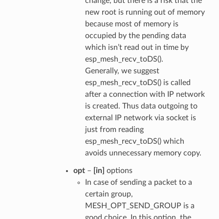
change, but there is a risk that the
new root is running out of memory
because most of memory is
occupied by the pending data
which isn’t read out in time by
esp_mesh_recv_toDS().
Generally, we suggest
esp_mesh_recv_toDS() is called
after a connection with IP network
is created. Thus data outgoing to
external IP network via socket is
just from reading
esp_mesh_recv_toDS() which
avoids unnecessary memory copy.
opt
–
[in]
options
In case of sending a packet to a
certain group,
MESH_OPT_SEND_GROUP is a
good choice. In this option, the