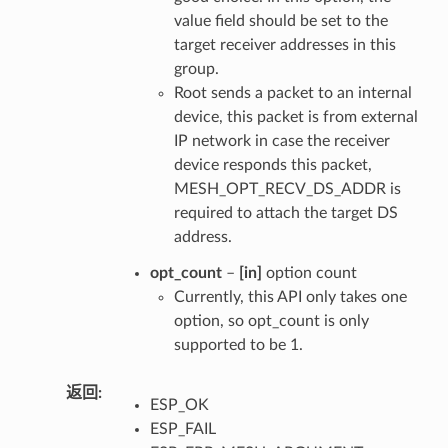
value field should be set to the
target receiver addresses in this
group.
Root sends a packet to an internal
device, this packet is from external
IP network in case the receiver
device responds this packet,
MESH_OPT_RECV_DS_ADDR is
required to attach the target DS
address.
opt_count
–
[in]
option count
Currently, this API only takes one
option, so opt_count is only
supported to be 1.
返回
ESP_OK
ESP_FAIL