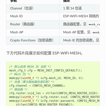
参数
描述
Channel（信道）
1 到 14 信道
Mesh ID
ESP-WIFI-MESH 网络的 I
Router（路由器）
路由器配置，见
mesh_route
Mesh AP
Mesh AP 配置，见
mesh_ap_
Crypto Functions（加密函数）
Mesh IE 的加密函数，见
me
下方代码片段展示如何配置 ESP-WIFI-MESH。
/* 默认启用 MESH IE 加密 */
mesh_cfg_t
cfg
=
MESH_INIT_CONFIG_DEFAULT
();
/* Mesh ID */
memcpy
((
uint8_t
*
)
&
cfg
.
mesh_id
,
MESH_ID
,
6
);
/* 信道（需与路由器信道匹配）*/
cfg
.
channel
=
CONFIG_MESH_CHANNEL
;
/* 路由器 */
cfg
.
router
.
ssid_len
=
strlen
(
CONFIG_MESH_ROUTER_SSID
);
memcpy
((
uint8_t
*
)
&
cfg
.
router
.
ssid
,
CONFIG_MESH_ROUTER_SS
memcpy
((
uint8_t
*
)
&
cfg
.
router
.
password
,
CONFIG_MESH_ROUTE
strlen
(
CONFIG_MESH_ROUTER_PASSWD
));