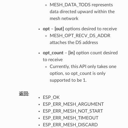
MESH_DATA_TODS represents
data directed upward within the
mesh network
opt
–
[out]
options desired to receive
MESH_OPT_RECV_DS_ADDR
attaches the DS address
opt_count
–
[in]
option count desired
to receive
Currently, this API only takes one
option, so opt_count is only
supported to be 1.
返回
ESP_OK
ESP_ERR_MESH_ARGUMENT
ESP_ERR_MESH_NOT_START
ESP_ERR_MESH_TIMEOUT
ESP_ERR_MESH_DISCARD