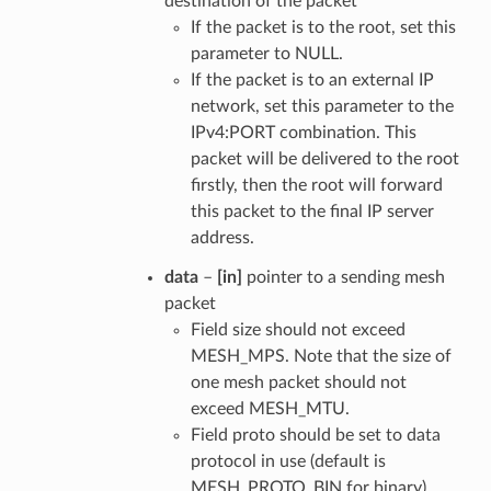
destination of the packet
If the packet is to the root, set this
parameter to NULL.
If the packet is to an external IP
network, set this parameter to the
IPv4:PORT combination. This
packet will be delivered to the root
firstly, then the root will forward
this packet to the final IP server
address.
data
–
[in]
pointer to a sending mesh
packet
Field size should not exceed
MESH_MPS. Note that the size of
one mesh packet should not
exceed MESH_MTU.
Field proto should be set to data
protocol in use (default is
MESH_PROTO_BIN for binary).