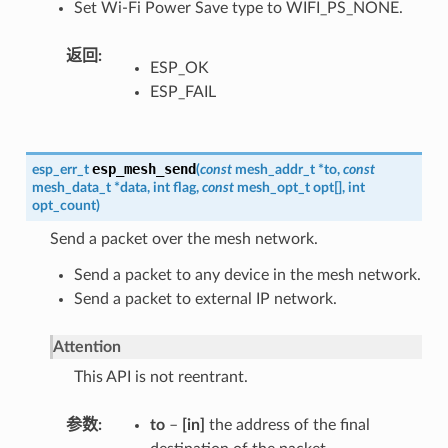
Set Wi-Fi Power Save type to WIFI_PS_NONE.
返回
ESP_OK
ESP_FAIL
esp_mesh_send
esp_err_t
(
const
mesh_addr_t
*
to
,
const
mesh_data_t
*
data
,
int
flag
,
const
mesh_opt_t
opt
[
]
,
int
opt_count
)
Send a packet over the mesh network.
Send a packet to any device in the mesh network.
Send a packet to external IP network.
Attention
This API is not reentrant.
参数
to
–
[in]
the address of the final