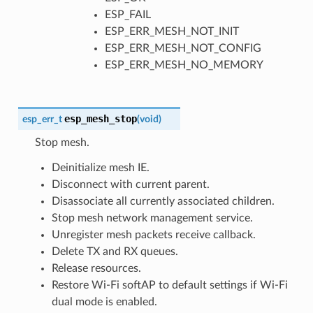
ESP_FAIL
ESP_ERR_MESH_NOT_INIT
ESP_ERR_MESH_NOT_CONFIG
ESP_ERR_MESH_NO_MEMORY
esp_mesh_stop
esp_err_t
(
void
)
Stop mesh.
Deinitialize mesh IE.
Disconnect with current parent.
Disassociate all currently associated children.
Stop mesh network management service.
Unregister mesh packets receive callback.
Delete TX and RX queues.
Release resources.
Restore Wi-Fi softAP to default settings if Wi-Fi
dual mode is enabled.