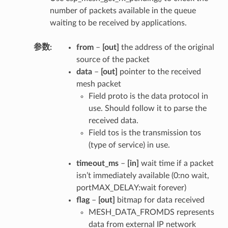
number of packets available in the queue
waiting to be received by applications.
参数
from
–
[out]
the address of the original
source of the packet
data
–
[out]
pointer to the received
mesh packet
Field proto is the data protocol in
use. Should follow it to parse the
received data.
Field tos is the transmission tos
(type of service) in use.
timeout_ms
–
[in]
wait time if a packet
isn’t immediately available (0:no wait,
portMAX_DELAY:wait forever)
flag
–
[out]
bitmap for data received
MESH_DATA_FROMDS represents
data from external IP network