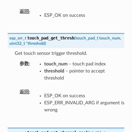
返回
ESP_OK on success
touch_pad_get_thresh
esp_err_t
(
touch_pad_t
touch_num
,
uint32_t
*
threshold
)
Get touch sensor trigger threshold.
参数
touch_num
– touch pad index
threshold
– pointer to accept
threshold
返回
ESP_OK on success
ESP_ERR_INVALID_ARG if argument is
wrong