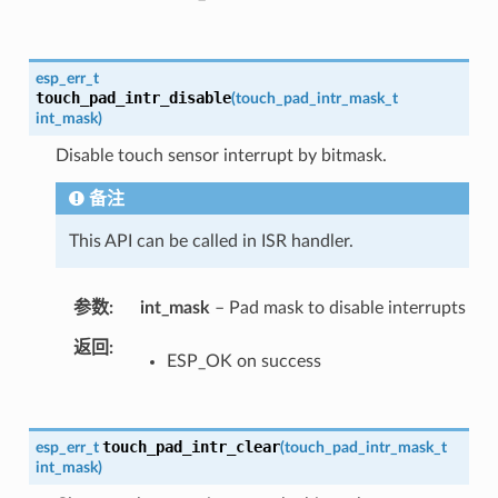
esp_err_t
touch_pad_intr_disable
(
touch_pad_intr_mask_t
int_mask
)
Disable touch sensor interrupt by bitmask.
备注
This API can be called in ISR handler.
参数
int_mask
– Pad mask to disable interrupts
返回
ESP_OK on success
touch_pad_intr_clear
esp_err_t
(
touch_pad_intr_mask_t
int_mask
)