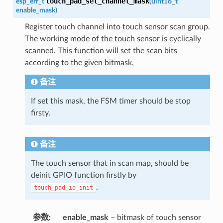
touch_pad_set_channel_mask
esp_err_t
(
uint16_t
enable_mask
)
Register touch channel into touch sensor scan group.
The working mode of the touch sensor is cyclically
scanned. This function will set the scan bits
according to the given bitmask.
备注
If set this mask, the FSM timer should be stop
firsty.
备注
The touch sensor that in scan map, should be
deinit GPIO function firstly by
.
touch_pad_io_init
参数
enable_mask
– bitmask of touch sensor