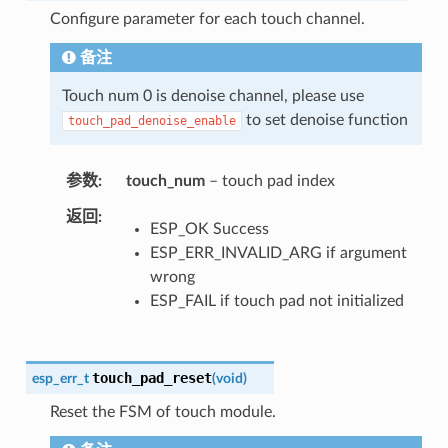
Configure parameter for each touch channel.
备注
Touch num 0 is denoise channel, please use
to set denoise function
touch_pad_denoise_enable
参数
touch_num
– touch pad index
返回
ESP_OK Success
ESP_ERR_INVALID_ARG if argument
wrong
ESP_FAIL if touch pad not initialized
touch_pad_reset
esp_err_t
(
void
)
Reset the FSM of touch module.