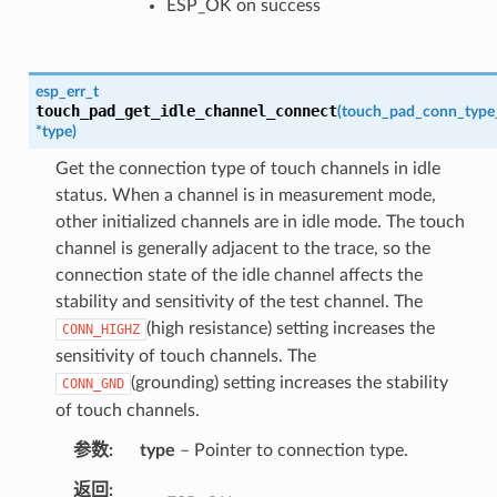
ESP_OK on success
esp_err_t
touch_pad_get_idle_channel_connect
(
touch_pad_conn_type
*
type
)
Get the connection type of touch channels in idle
status. When a channel is in measurement mode,
other initialized channels are in idle mode. The touch
channel is generally adjacent to the trace, so the
connection state of the idle channel affects the
stability and sensitivity of the test channel. The
(high resistance) setting increases the
CONN_HIGHZ
sensitivity of touch channels. The
(grounding) setting increases the stability
CONN_GND
of touch channels.
参数
type
– Pointer to connection type.
返回