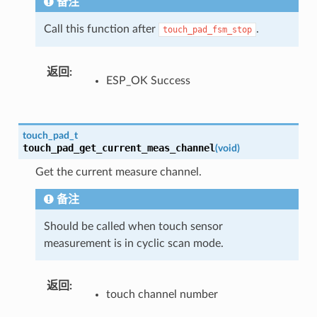
备注
Call this function after
.
touch_pad_fsm_stop
返回
ESP_OK Success
touch_pad_t
touch_pad_get_current_meas_channel
(
void
)
Get the current measure channel.
备注
Should be called when touch sensor
measurement is in cyclic scan mode.
返回
touch channel number