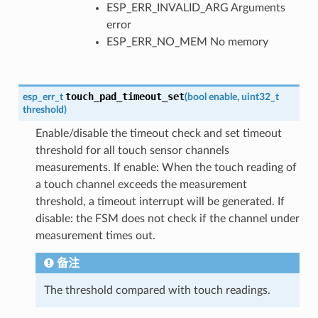
ESP_ERR_INVALID_ARG Arguments
error
ESP_ERR_NO_MEM No memory
touch_pad_timeout_set
esp_err_t
(
bool
enable
,
uint32_t
threshold
)
Enable/disable the timeout check and set timeout
threshold for all touch sensor channels
measurements. If enable: When the touch reading of
a touch channel exceeds the measurement
threshold, a timeout interrupt will be generated. If
disable: the FSM does not check if the channel under
measurement times out.
备注
The threshold compared with touch readings.