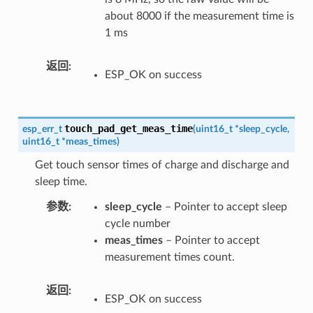
about 8000 if the measurement time is
1 ms
返回
ESP_OK on success
touch_pad_get_meas_time
esp_err_t
(
uint16_t
*
sleep_cycle
,
uint16_t
*
meas_times
)
Get touch sensor times of charge and discharge and
sleep time.
参数
sleep_cycle
– Pointer to accept sleep
cycle number
meas_times
– Pointer to accept
measurement times count.
返回
ESP_OK on success