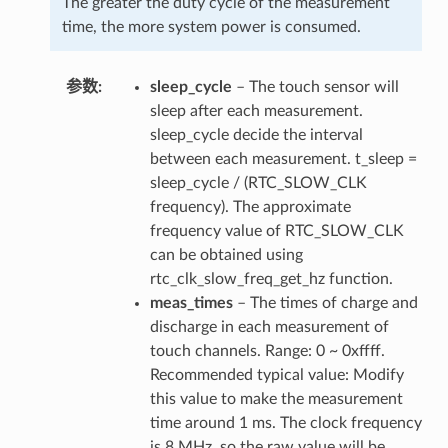
The greater the duty cycle of the measurement
time, the more system power is consumed.
参数
sleep_cycle
– The touch sensor will
sleep after each measurement.
sleep_cycle decide the interval
between each measurement. t_sleep =
sleep_cycle / (RTC_SLOW_CLK
frequency). The approximate
frequency value of RTC_SLOW_CLK
can be obtained using
rtc_clk_slow_freq_get_hz function.
meas_times
– The times of charge and
discharge in each measurement of
touch channels. Range: 0 ~ 0xffff.
Recommended typical value: Modify
this value to make the measurement
time around 1 ms. The clock frequency
is 8 MHz, so the raw value will be