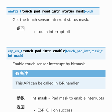
touch_pad_read_intr_status_mask
uint32_t
(
void
)
Get the touch sensor interrupt status mask.
返回
touch interrupt bit
touch_pad_intr_enable
esp_err_t
(
touch_pad_intr_mask_t
int_mask
)
Enable touch sensor interrupt by bitmask.
备注
This API can be called in ISR handler.
参数
int_mask
– Pad mask to enable interrupts
返回
ESP_OK on success