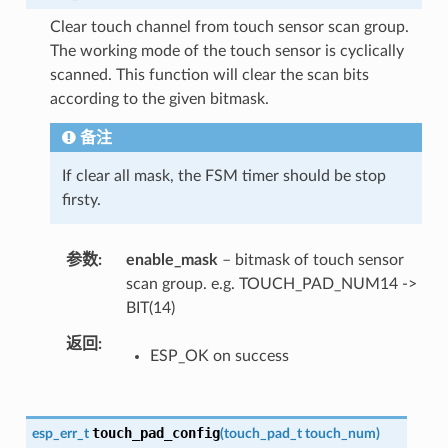
Clear touch channel from touch sensor scan group.
The working mode of the touch sensor is cyclically
scanned. This function will clear the scan bits
according to the given bitmask.
备注
If clear all mask, the FSM timer should be stop
firsty.
参数
enable_mask
– bitmask of touch sensor
scan group. e.g. TOUCH_PAD_NUM14 ->
BIT(14)
返回
ESP_OK on success
touch_pad_config
esp_err_t
(
touch_pad_t
touch_num
)