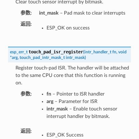
Clear touch sensor interrupt by bitmask.
参数
int_mask
– Pad mask to clear interrupts
返回
ESP_OK on success
touch_pad_isr_register
esp_err_t
(
intr_handler_t
fn
,
void
*
arg
,
touch_pad_intr_mask_t
intr_mask
)
Register touch-pad ISR. The handler will be attached
to the same CPU core that this function is running
on.
参数
fn
– Pointer to ISR handler
arg
– Parameter for ISR
intr_mask
– Enable touch sensor
interrupt handler by bitmask.
返回
ESP_OK Success