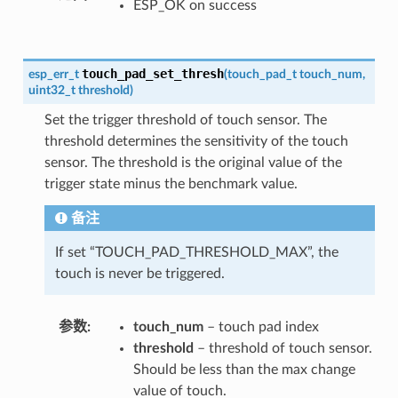
ESP_OK on success
touch_pad_set_thresh
esp_err_t
(
touch_pad_t
touch_num
,
uint32_t
threshold
)
Set the trigger threshold of touch sensor. The
threshold determines the sensitivity of the touch
sensor. The threshold is the original value of the
trigger state minus the benchmark value.
备注
If set “TOUCH_PAD_THRESHOLD_MAX”, the
touch is never be triggered.
参数
touch_num
– touch pad index
threshold
– threshold of touch sensor.
Should be less than the max change
value of touch.