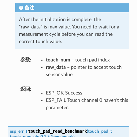
备注
After the initialization is complete, the
“raw_data” is max value. You need to wait for a
measurement cycle before you can read the
correct touch value.
参数
touch_num
– touch pad index
raw_data
– pointer to accept touch
sensor value
返回
ESP_OK Success
ESP_FAIL Touch channel 0 haven’t this
parameter.
touch_pad_read_benchmark
esp_err_t
(
touch_pad_t
touch_num
,
uint32_t
*
benchmark
)