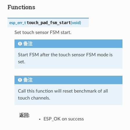
Functions
touch_pad_fsm_start
esp_err_t
(
void
)
Set touch sensor FSM start.
备注
Start FSM after the touch sensor FSM mode is
set.
备注
Call this function will reset benchmark of all
touch channels.
返回
ESP_OK on success