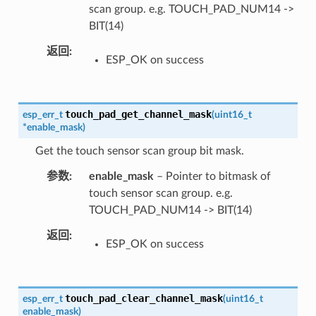
scan group. e.g. TOUCH_PAD_NUM14 ->
BIT(14)
返回
ESP_OK on success
touch_pad_get_channel_mask
esp_err_t
(
uint16_t
*
enable_mask
)
Get the touch sensor scan group bit mask.
参数
enable_mask
– Pointer to bitmask of
touch sensor scan group. e.g.
TOUCH_PAD_NUM14 -> BIT(14)
返回
ESP_OK on success
touch_pad_clear_channel_mask
esp_err_t
(
uint16_t
enable_mask
)