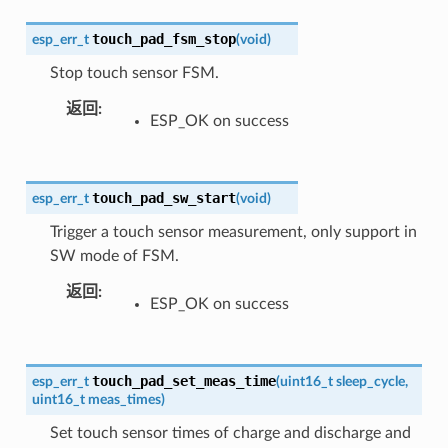
touch_pad_fsm_stop
esp_err_t
(
void
)
Stop touch sensor FSM.
返回
ESP_OK on success
touch_pad_sw_start
esp_err_t
(
void
)
Trigger a touch sensor measurement, only support in
SW mode of FSM.
返回
ESP_OK on success
touch_pad_set_meas_time
esp_err_t
(
uint16_t
sleep_cycle
,
uint16_t
meas_times
)
Set touch sensor times of charge and discharge and