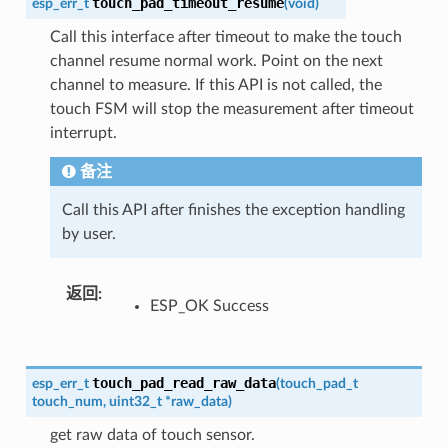
touch_pad_timeout_resume
esp_err_t
(
void
)
Call this interface after timeout to make the touch
channel resume normal work. Point on the next
channel to measure. If this API is not called, the
touch FSM will stop the measurement after timeout
interrupt.
备注
Call this API after finishes the exception handling
by user.
返回
ESP_OK Success
touch_pad_read_raw_data
esp_err_t
(
touch_pad_t
touch_num
,
uint32_t
*
raw_data
)
get raw data of touch sensor.