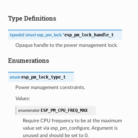
Type Definitions
esp_pm_lock_handle_t
typedef
struct
esp_pm_lock
*
Opaque handle to the power management lock.
Enumerations
esp_pm_lock_type_t
enum
Power management constraints.
Values:
ESP_PM_CPU_FREQ_MAX
enumerator
Require CPU frequency to be at the maximum
value set via esp_pm_configure. Argument is
unused and should be set to 0.