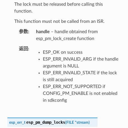
The lock must be released before calling this
function.
This function must not be called from an ISR.
参数
handle
– handle obtained from
esp_pm_lock_create function
返回
ESP_OK on success
ESP_ERR_INVALID_ARG if the handle
argument is NULL
ESP_ERR_INVALID_STATE if the lock
is still acquired
ESP_ERR_NOT_SUPPORTED if
CONFIG_PM_ENABLE is not enabled
in sdkconfig
esp_pm_dump_locks
esp_err_t
(
FILE
*
stream
)