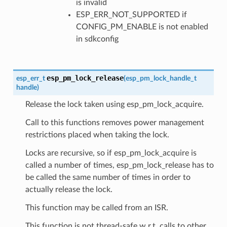
is invalid
ESP_ERR_NOT_SUPPORTED if
CONFIG_PM_ENABLE is not enabled
in sdkconfig
esp_pm_lock_release
esp_err_t
(
esp_pm_lock_handle_t
handle
)
Release the lock taken using esp_pm_lock_acquire.
Call to this functions removes power management
restrictions placed when taking the lock.
Locks are recursive, so if esp_pm_lock_acquire is
called a number of times, esp_pm_lock_release has to
be called the same number of times in order to
actually release the lock.
This function may be called from an ISR.
This function is not thread-safe w.r.t. calls to other