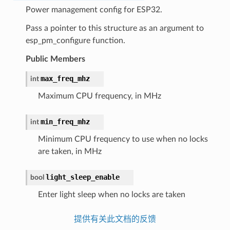
Power management config for ESP32.
Pass a pointer to this structure as an argument to
esp_pm_configure function.
Public Members
max_freq_mhz
int
Maximum CPU frequency, in MHz
min_freq_mhz
int
Minimum CPU frequency to use when no locks
are taken, in MHz
light_sleep_enable
bool
Enter light sleep when no locks are taken
提供有关此文档的反馈