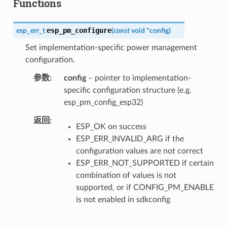
Functions
esp_pm_configure
esp_err_t
(
const
void
*
config
)
Set implementation-specific power management
configuration.
参数
config
– pointer to implementation-
specific configuration structure (e.g.
esp_pm_config_esp32)
返回
ESP_OK on success
ESP_ERR_INVALID_ARG if the
configuration values are not correct
ESP_ERR_NOT_SUPPORTED if certain
combination of values is not
supported, or if CONFIG_PM_ENABLE
is not enabled in sdkconfig