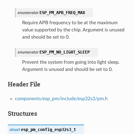
ESP_PM_APB_FREQ_MAX
enumerator
Require APB frequency to be at the maximum
value supported by the chip. Argument is unused
and should be set to 0.
ESP_PM_NO_LIGHT_SLEEP
enumerator
Prevent the system from going into light sleep.
Argument is unused and should be set to 0.
Header File
components/esp_pm/include/esp32s3/pm.h
Structures
esp_pm_config_esp32s3_t
struct