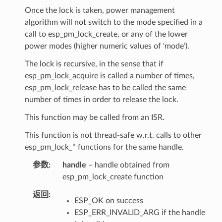
Once the lock is taken, power management
algorithm will not switch to the mode specified in a
call to esp_pm_lock_create, or any of the lower
power modes (higher numeric values of ‘mode’).
The lock is recursive, in the sense that if
esp_pm_lock_acquire is called a number of times,
esp_pm_lock_release has to be called the same
number of times in order to release the lock.
This function may be called from an ISR.
This function is not thread-safe w.r.t. calls to other
esp_pm_lock_* functions for the same handle.
参数
handle
– handle obtained from
esp_pm_lock_create function
返回
ESP_OK on success
ESP_ERR_INVALID_ARG if the handle