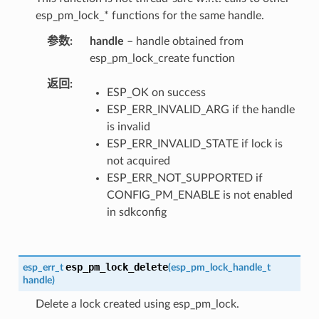
esp_pm_lock_* functions for the same handle.
参数
handle
– handle obtained from
esp_pm_lock_create function
返回
ESP_OK on success
ESP_ERR_INVALID_ARG if the handle
is invalid
ESP_ERR_INVALID_STATE if lock is
not acquired
ESP_ERR_NOT_SUPPORTED if
CONFIG_PM_ENABLE is not enabled
in sdkconfig
esp_pm_lock_delete
esp_err_t
(
esp_pm_lock_handle_t
handle
)
Delete a lock created using esp_pm_lock.