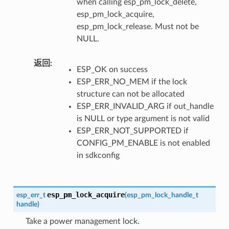
when calling esp_pm_lock_delete,
esp_pm_lock_acquire,
esp_pm_lock_release. Must not be
NULL.
返回
ESP_OK on success
ESP_ERR_NO_MEM if the lock
structure can not be allocated
ESP_ERR_INVALID_ARG if out_handle
is NULL or type argument is not valid
ESP_ERR_NOT_SUPPORTED if
CONFIG_PM_ENABLE is not enabled
in sdkconfig
esp_pm_lock_acquire
esp_err_t
(
esp_pm_lock_handle_t
handle
)
Take a power management lock.