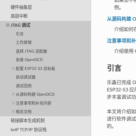
如果您不
硬件抽象层
例。
高层中断
从源码构建 O
JTAG 调试
介绍如何
引言
注意事项和补
工作原理
介绍使用 O
选择 JTAG 适配器
安装 OpenOCD
引言
配置 ESP32-S3 目标板
启动调试器
乐鑫已完成 Op
调试范例
ESP32-S
从源码构建 OpenOCD
步丰富调试功
注意事项和补充内容
本文将介绍如何在
相关文档
进行软件调试
链接脚本生成机制
的。
lwIP TCP/IP 协议栈