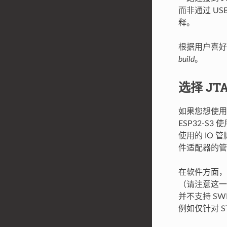
而非通过 US
释。
根据用户喜好
build
。
选择 JT
如果您想使用单
ESP32-S
使用的 IO 管
件适配器的管
在软件方面，O
（请注意这一
并不支持 SW
例如仅针对 ST