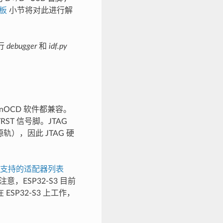
标板
小节将对此进行解
行
debugger
和
idf.py
enOCD 软件都兼容。
ST 信号脚。JTAG
源轨），因此 JTAG 硬
D 支持的适配器列表
ESP32-S3 目前
SP32-S3 上工作，