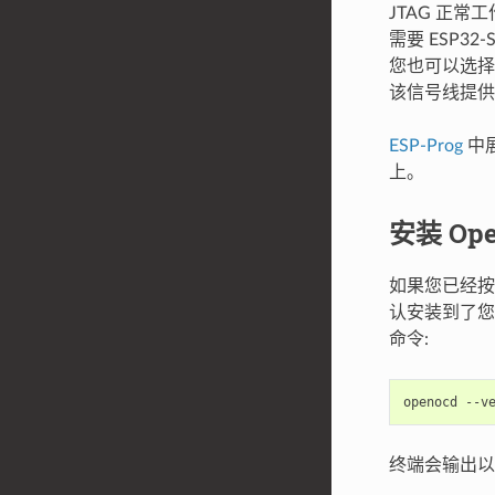
JTAG 正常
需要 ESP3
您也可以选择将 
该信号线提供
ESP-Prog
中展
上。
安装 Op
如果您已经
认安装到了
命令:
终端会输出以