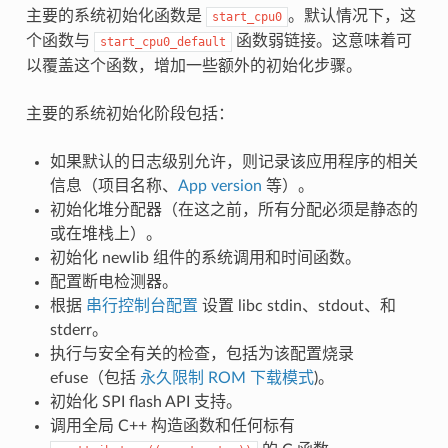
主要的系统初始化函数是
。默认情况下，这
start_cpu0
个函数与
函数弱链接。这意味着可
start_cpu0_default
以覆盖这个函数，增加一些额外的初始化步骤。
主要的系统初始化阶段包括：
如果默认的日志级别允许，则记录该应用程序的相关
信息（项目名称、
App version
等）。
初始化堆分配器（在这之前，所有分配必须是静态的
或在堆栈上）。
初始化 newlib 组件的系统调用和时间函数。
配置断电检测器。
根据
串行控制台配置
设置 libc stdin、stdout、和
stderr。
执行与安全有关的检查，包括为该配置烧录
efuse（包括
永久限制 ROM 下载模式
)。
初始化 SPI flash API 支持。
调用全局 C++ 构造函数和任何标有