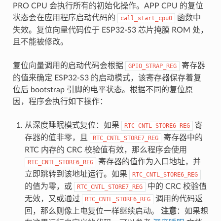
PRO CPU 会执行所有的初始化操作。APP CPU 的复位
状态会在应用程序启动代码的
函数中
call_start_cpu0
失效。复位向量代码位于 ESP32-S3 芯片掩膜 ROM 处，
且不能被修改。
复位向量调用的启动代码会根据
寄存器
GPIO_STRAP_REG
的值来确定 ESP32-S3 的启动模式，该寄存器保存着复
位后 bootstrap 引脚的电平状态。根据不同的复位原
因，程序会执行如下操作：
从深度睡眠模式复位：如果
寄
RTC_CNTL_STORE6_REG
存器的值非零，且
寄存器中的
RTC_CNTL_STORE7_REG
RTC 内存的 CRC 校验值有效，那么程序会使用
寄存器的值作为入口地址，并
RTC_CNTL_STORE6_REG
立即跳转到该地址运行。如果
RTC_CNTL_STORE6_REG
的值为零，或
中的 CRC 校验值
RTC_CNTL_STORE7_REG
无效，又或通过
调用的代码返
RTC_CNTL_STORE6_REG
回，那么则像上电复位一样继续启动。
注意
：如果想