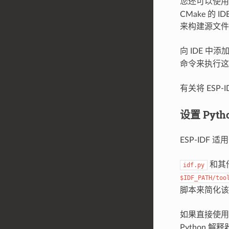
您还可以使用集
CMake 的
来构建源文件
向 IDE 中添
命令来执行这
有关将 ESP-
设置 Pyt
ESP-IDF 适
和其他
idf.py
$IDF_PATH/too
脚本来简化该
如果直接使用 
Python 解