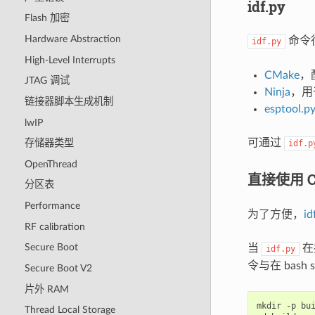
idf.py
Flash 加密
Hardware Abstraction
命令
idf.py
High-Level Interrupts
CMake
，
JTAG 调试
Ninja
，用
链接器脚本生成机制
esptool.p
lwIP
可通过
存储器类型
idf.p
OpenThread
直接使用 C
分区表
Performance
为了方便，
id
RF calibration
Secure Boot
当
在
idf.py
令与在 bash
Secure Boot V2
片外 RAM
mkdir
-p
Thread Local Storage