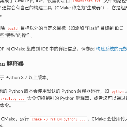
成了 CMake 的 IDE，仅需将项目
文件的路径告
CMakeLists.txt
 IDE 通常会有自己的构建工具（CMake 称之为“生成器”），它是组
。
加除
目标以外的自定义目标（如添加 “Flash” 目标到 ID
build
些“特殊”的操作。
IDF 同 CMake 集成到 IDE 中的详细信息，请参阅
构建系统的元
hon 解释器
用于 Python 3.7 以上版本。
的 Python 脚本会使用默认的 Python 解释器运行，如
python
命令切换到别的 Python 解释器，或者您可以通过设置
ls/idf.py
...
命令。
CMake，运行
，CMake 会使用
cmake
-D
PYTHON=python3
...
释器。