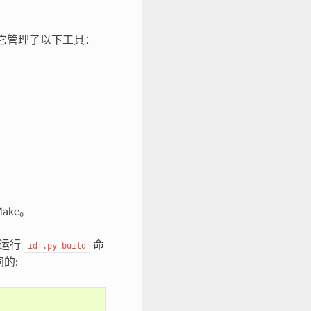
它管理了以下工具：
ake。
如运行
命
idf.py
build
同的: