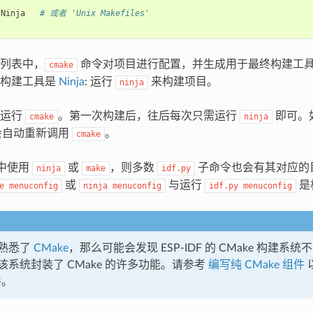
Ninja
# 或者 'Unix Makefiles'
列表中，
命令对项目进行配置，并生成用于最终构建工
cmake
终构建工具是
Ninja
: 运行
来构建项目。
ninja
次运行
。第一次构建后，往后每次只需运行
即可。
cmake
ninja
自动重新调用
。
cmake
 中使用
或
，则多数
子命令也会有其对应的
ninja
make
idf.py
或
与运行
是
e
menuconfig
ninja
menuconfig
idf.py
menuconfig
熟悉了
CMake
，那么可能会发现 ESP-IDF 的 CMake 构建
该系统封装了 CMake 的许多功能。请参考
编写纯 CMake 组件
以
件。