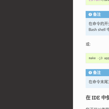
备注
在命令的开头为
Bash she
或:
make
-j3
ap
备注
在命令末尾
在 IDE 中