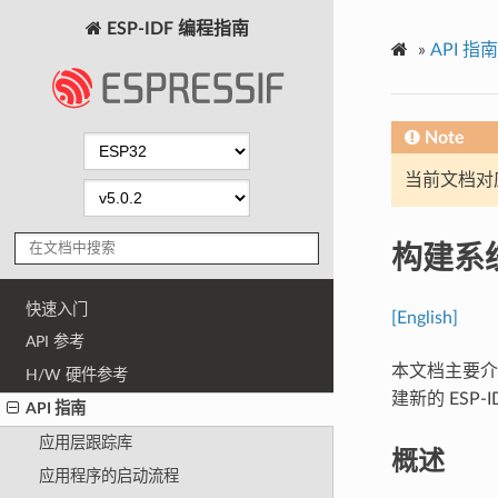
ESP-IDF 编程指南
»
API 指南
Note
当前文档对
构建系
快速入门
[English]
API 参考
本文档主要介绍
H/W 硬件参考
建新的 ESP
API 指南
应用层跟踪库
概述
应用程序的启动流程