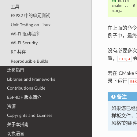
cd
build

cmake
..
-G
工具
ESP32 中的单元测试
Unit Testing on Linux
在上面的命令
Wi-Fi 驱动程序
例子中，最
Wi-Fi Security
没有必要多
RF 共存
置，
会
ninja
Reproducible Builds
迁移指南
若在 CMake
Libraries and Frameworks
录下运行
mak
Contributions Guide
备注
ESP-IDF 版本简介
资源
如果您已经
Copyrights and Licenses
样板文件，
风格”的组
关于本指南
切换语言