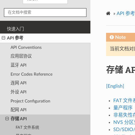
»
API 参考
快速入门
Note
API 参考
API Conventions
当前文档对
应用层协议
蓝牙 API
存储 AP
Error Codes Reference
连网 API
[English]
外设 API
FAT 文件
Project Configuration
量产程序
配网 API
非易失性
存储 API
NVS 分
FAT 文件系统
SD/SDI