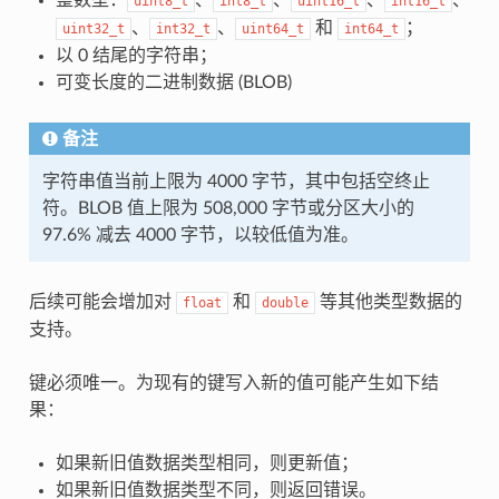
uint8_t
int8_t
uint16_t
int16_t
、
、
和
；
uint32_t
int32_t
uint64_t
int64_t
以 0 结尾的字符串；
可变长度的二进制数据 (BLOB)
备注
字符串值当前上限为 4000 字节，其中包括空终止
符。BLOB 值上限为 508,000 字节或分区大小的
97.6% 减去 4000 字节，以较低值为准。
后续可能会增加对
和
等其他类型数据的
float
double
支持。
键必须唯一。为现有的键写入新的值可能产生如下结
果：
如果新旧值数据类型相同，则更新值；
如果新旧值数据类型不同，则返回错误。