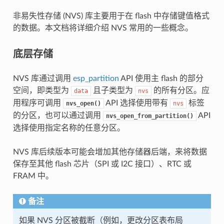
非易失性存储 (NVS) 库主要用于在 flash 中存储键值格式
的数据。本文档将详细介绍 NVS 常用的一些概念。
底层存储
NVS 库通过调用
esp_partition
API 使用主 flash 的部分
空间，即类型为
且子类型为
的所有分区。应
data
nvs
用程序可调用
API 选择使用带有
标签
nvs_open()
nvs
的分区，也可以通过调用
API
nvs_open_from_partition()
选择使用指定名称的任意分区。
NVS 库后续版本可能会增加其他存储器后端，来将数据
保存至其他 flash 芯片（SPI 或 I2C 接口）、RTC 或
FRAM 中。
备注
如果 NVS 分区被截断（例如，更改分区表布局