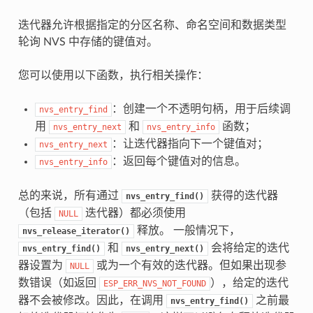
迭代器允许根据指定的分区名称、命名空间和数据类型
轮询 NVS 中存储的键值对。
您可以使用以下函数，执行相关操作：
：创建一个不透明句柄，用于后续调
nvs_entry_find
用
和
函数；
nvs_entry_next
nvs_entry_info
：让迭代器指向下一个键值对；
nvs_entry_next
：返回每个键值对的信息。
nvs_entry_info
总的来说，所有通过
获得的迭代器
nvs_entry_find()
（包括
迭代器）都必须使用
NULL
释放。 一般情况下，
nvs_release_iterator()
和
会将给定的迭代
nvs_entry_find()
nvs_entry_next()
器设置为
或为一个有效的迭代器。但如果出现参
NULL
数错误（如返回
），给定的迭代
ESP_ERR_NVS_NOT_FOUND
器不会被修改。因此，在调用
之前最
nvs_entry_find()