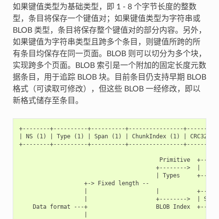
如果键值类型为基础类型，即 1 - 8 个字节长度的整数
型，条目将保存一个键值对；如果键值类型为字符串或
BLOB 类型，条目将保存整个键值对的部分内容。另外，
如果键值为字符串类型且跨多个条目，则键值所跨的所
有条目均保存在同一页面。BLOB 则可以切分为多个块，
实现跨多个页面。BLOB 索引是一个附加的固定长度元数
据条目，用于追踪 BLOB 块。目前条目仍支持早期 BLOB
格式（可读取可修改），但这些 BLOB 一经修改，即以
新格式储存至条目。
+--------+----------+----------+----------------+----------
| NS (1) | Type (1) | Span (1) | ChunkIndex (1) | CRC32 (4)
+--------+----------+----------+----------------+----------
                                         Primitive  +------
                                        +-------->  |     D
                                        | Types     +------
                   +-> Fixed length --

                   |                    |           +------
                   |                    +-------->  | Size(
    Data format ---+                    BLOB Index  +------
                   |
