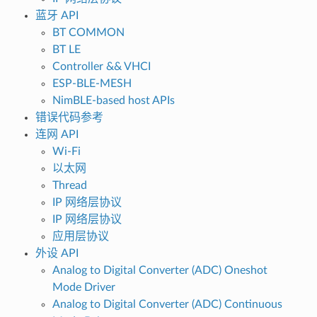
蓝牙 API
BT COMMON
BT LE
Controller && VHCI
ESP-BLE-MESH
NimBLE-based host APIs
错误代码参考
连网 API
Wi-Fi
以太网
Thread
IP 网络层协议
IP 网络层协议
应用层协议
外设 API
Analog to Digital Converter (ADC) Oneshot
Mode Driver
Analog to Digital Converter (ADC) Continuous