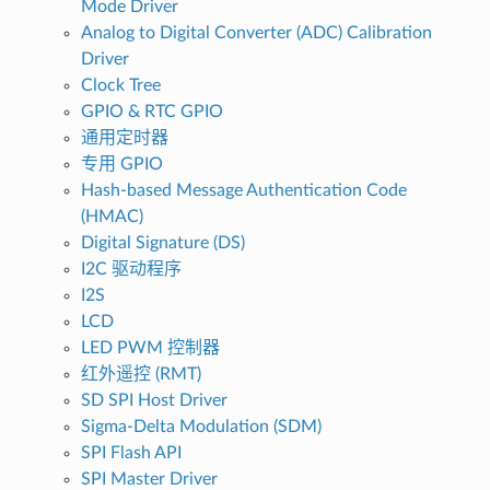
Mode Driver
Analog to Digital Converter (ADC) Calibration
Driver
Clock Tree
GPIO & RTC GPIO
通用定时器
专用 GPIO
Hash-based Message Authentication Code
(HMAC)
Digital Signature (DS)
I2C 驱动程序
I2S
LCD
LED PWM 控制器
红外遥控 (RMT)
SD SPI Host Driver
Sigma-Delta Modulation (SDM)
SPI Flash API
SPI Master Driver