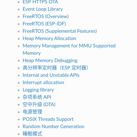
ESP HTTPS OTA
Event Loop Library
FreeRTOS (Overview)
FreeRTOS (ESP-IDF)
FreeRTOS (Supplemental Features)
Heap Memory Allocation
Memory Management for MMU Supported
Memory
Heap Memory Debugging
高分辨率定时器（ESP 定时器）
Internal and Unstable APIs
Interrupt allocation
Logging library
杂项系统 API
空中升级 (OTA)
电源管理
POSIX Threads Support
Random Number Generation
睡眠模式