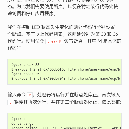
态。为此我们需要使用断点，以便在特定某行代码处快
速访问和停止应用程序。
我们在控制 LED 状态发生变化的两处代码行分别设置一
个断点。基于以上代码列表，这两处分别为第 33 和 36
代码行。使用命令
设置断点，其中 M 是具体的
break
M
代码行:
(gdb) break 33

Breakpoint 2 at 0x400db6f6: file /home/user-name/esp/blink/
(gdb) break 36

输入命令
，处理器将运行并在断点处停止。再次输入
c
将使其再次运行，并在第二个断点处停止，依此类推:
c
(gdb) c

Continuing.

Target halted. PRO_CPU: PC=0x400DB6F6 (active)    APP_CPU: 