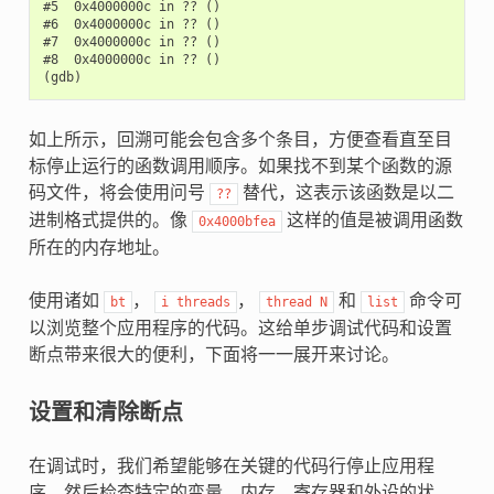
#5  0x4000000c in ?? ()

#6  0x4000000c in ?? ()

#7  0x4000000c in ?? ()

#8  0x4000000c in ?? ()

如上所示，回溯可能会包含多个条目，方便查看直至目
标停止运行的函数调用顺序。如果找不到某个函数的源
码文件，将会使用问号
替代，这表示该函数是以二
??
进制格式提供的。像
这样的值是被调用函数
0x4000bfea
所在的内存地址。
使用诸如
，
，
和
命令可
bt
i
threads
thread
N
list
以浏览整个应用程序的代码。这给单步调试代码和设置
断点带来很大的便利，下面将一一展开来讨论。
设置和清除断点
在调试时，我们希望能够在关键的代码行停止应用程
序，然后检查特定的变量、内存、寄存器和外设的状