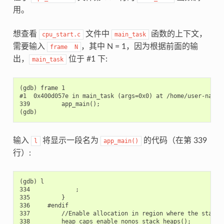
用。
想查看
文件中
函数的上下文，
cpu_start.c
main_task
需要输入
，其中 N = 1，因为根据前面的输
frame
N
出，
位于 #1 下:
main_task
(gdb) frame 1

#1  0x400d057e in main_task (args=0x0) at /home/user-name/
339         app_main();

输入
将显示一段名为
的代码（在第 339
l
app_main()
行）:
(gdb) l

334             ;

335         }

336     #endif

337         //Enable allocation in region where the startup
338         heap_caps_enable_nonos_stack_heaps();
