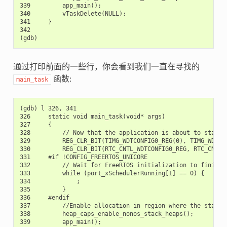
339         app_main();

340         vTaskDelete(NULL);

341     }

342

通过打印前面的一些行，你会看到我们一直在寻找的
函数:
main_task
(gdb) l 326, 341

326     static void main_task(void* args)

327     {

328         // Now that the application is about to start, 
329         REG_CLR_BIT(TIMG_WDTCONFIG0_REG(0), TIMG_WDT_FL
330         REG_CLR_BIT(RTC_CNTL_WDTCONFIG0_REG, RTC_CNTL_W
331     #if !CONFIG_FREERTOS_UNICORE

332         // Wait for FreeRTOS initialization to finish o
333         while (port_xSchedulerRunning[1] == 0) {

334             ;

335         }

336     #endif

337         //Enable allocation in region where the startup
338         heap_caps_enable_nonos_stack_heaps();

339         app_main();
