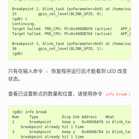
Breakpoint 2, blink_task (pvParameter=0x0) at /home/user-na
33          gpio_set_level(BLINK_GPIO, 0);

(gdb) c

Continuing.

Target halted. PRO_CPU: PC=0x400DB6F8 (active)    APP_CPU: 
Target halted. PRO_CPU: PC=0x400DB704 (active)    APP_CPU: 
Breakpoint 3, blink_task (pvParameter=0x0) at /home/user-na
36          gpio_set_level(BLINK_GPIO, 1);

只有在输入命令
恢复程序运行后才能看到 LED 改变
c
状态。
查看已设置断点的数量和位置，请使用命令
:
info
break
(gdb) info break

Num     Type           Disp Enb Address    What

2       breakpoint     keep y   0x400db6f6 in blink_task at
    breakpoint already hit 1 time

3       breakpoint     keep y   0x400db704 in blink_task at
    breakpoint already hit 1 time
