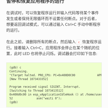
暂停和恢复应用程序的运行
在调试时，可以恢复程序运行并输入代码等待某个事件
发生或者保持无限循环而不设置任何断点。对于后者，
想要返回调试模式，可以通过输入 Ctrl+C 手动中断程序
的运行。
在此之前，请删除所有的断点，然后输入
恢复程序运
c
行。接着输入 Ctrl+C，应用程序会停止在某个随机的位
置，此时 LED 也将停止闪烁。调试器会打印如下信息:
(gdb) c

Continuing.

^CTarget halted. PRO_CPU: PC=0x400D0C00             APP_CPU
[New Thread 1073433352]

Program received signal SIGINT, Interrupt.

[Switching to Thread 1073413512]

0x400d0c00 in esp_vApplicationIdleHook () at /home/user-na
52              asm("waiti 0");
