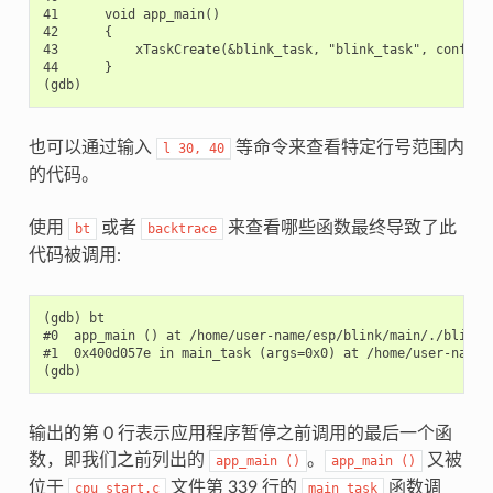
41      void app_main()

42      {

43          xTaskCreate(&blink_task, "blink_task", configMI
44      }

也可以通过输入
等命令来查看特定行号范围内
l
30,
40
的代码。
使用
或者
来查看哪些函数最终导致了此
bt
backtrace
代码被调用:
(gdb) bt

#0  app_main () at /home/user-name/esp/blink/main/./blink.c
#1  0x400d057e in main_task (args=0x0) at /home/user-name/
输出的第 0 行表示应用程序暂停之前调用的最后一个函
数，即我们之前列出的
。
又被
app_main
()
app_main
()
位于
文件第 339 行的
函数调
cpu_start.c
main_task