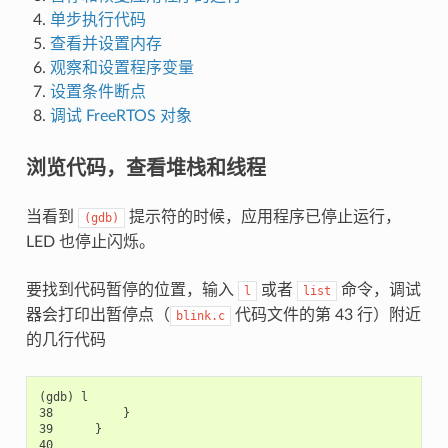
单步执行代码
查看并设置内存
观察和设置程序变量
设置条件断点
调试 FreeRTOS 对象
浏览代码，查看堆栈和线程
当看到
提示符的时候，应用程序已停止运行，
(gdb)
LED 也停止闪烁。
要找到代码暂停的位置，输入
或者
命令，调试
l
list
器会打印出暂停点（
代码文件的第 43 行）附近
blink.c
的几行代码
(gdb) l

38          }

39      }

40
