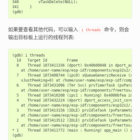
340         vTaskDelete(NULL);

341     }

如果要查看其他代码，可以输入
命令，则会
i
threads
输出目标板上运行的线程列表:
(gdb) i threads

  Id   Target Id         Frame

  8    Thread 1073411336 (dport) 0x400d0848 in dport_access
    at /home/user-name/esp/esp-idf/components/esp32s2/./dpo
  7    Thread 1073408744 (ipc0) xQueueGenericReceive (xQue
    xJustPeeking=0) at /home/user-name/esp/esp-idf/componen
  6    Thread 1073431096 (Tmr Svc) prvTimerTask (pvParamete
    at /home/user-name/esp/esp-idf/components/freertos/./ti
  5    Thread 1073410208 (ipc1 : Running) 0x4000bfea in ?? 
  4    Thread 1073432224 (dport) dport_access_init_core (ar
    at /home/user-name/esp/esp-idf/components/esp32s2/./dpo
  3    Thread 1073413156 (IDLE) prvIdleTask (pvParameters=0
    at /home/user-name/esp/esp-idf/components/freertos/./ta
  2    Thread 1073413512 (IDLE) prvIdleTask (pvParameters=0
    at /home/user-name/esp/esp-idf/components/freertos/./ta
* 1    Thread 1073411772 (main : Running) app_main () at /h