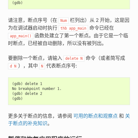
请注意，断点序号（在
栏列出）从 2 开始，这是因
Num
为在调试器启动时执行
命令已经在
thb
app_main
函数处建立了第一个断点。由于它是一个临
app_main()
时断点，已经被自动删除，所以没有被列出。
要删除一个断点，请输入
命令（或者简写成
delete
N
），其中
代表断点序号:
d
N
N
(gdb) delete 1

No breakpoint number 1.

(gdb) delete 2

更多关于断点的信息，请参阅
可用的断点和观察点
和
关
于断点的补充知识
。