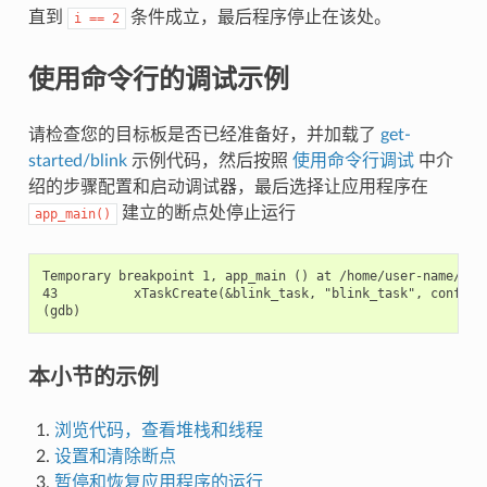
直到
条件成立，最后程序停止在该处。
i
==
2
使用命令行的调试示例
请检查您的目标板是否已经准备好，并加载了
get-
started/blink
示例代码，然后按照
使用命令行调试
中介
绍的步骤配置和启动调试器，最后选择让应用程序在
建立的断点处停止运行
app_main()
Temporary breakpoint 1, app_main () at /home/user-name/esp/
43          xTaskCreate(&blink_task, "blink_task", configMI
本小节的示例
浏览代码，查看堆栈和线程
设置和清除断点
暂停和恢复应用程序的运行