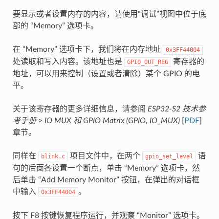
要显示或者设置内存的内容，请使用“调试”视图中位于底
部的 “Memory” 选项卡。
在 “Memory” 选项卡下，我们将在内存地址
0x3FF44004
处读取和写入内容。该地址也是
寄存器的
GPIO_OUT_REG
地址，可以用来控制（设置或者清除）某个 GPIO 的电
平。
关于该寄存器的更多详细信息，请参阅
ESP32-S2 技术参
考手册
>
IO MUX 和 GPIO Matrix (GPIO, IO_MUX)
[
PDF
]
章节。
同样在
项目文件中，在两个
语
blink.c
gpio_set_level
句的后面各设置一个断点，单击 “Memory” 选项卡，然
后单击 “Add Memory Monitor” 按钮，在弹出的对话框
中输入
。
0x3FF44004
按下 F8 按键恢复程序运行，并观察 “Monitor” 选项卡。