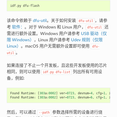
idf
.
py
dfu
-
flash
该命令依赖于
dfu-util
。关于如何安装
，请参
dfu-util
考
软件：
。对于 Windows 和 Linux 用户，
还
dfu-util
需进行额外设置。Windows 用户请参考
USB 驱动（仅
限 Windows）
，Linux 用户请参考
Udev 规则（仅限
Linux）
。macOS 用户无需额外设置即可使用
dfu-
。
util
如果连接了不止一个开发板，且这些开发板使用的芯片
相同，则可以使用
列出所有可用设
idf.py
dfu-list
备，例如:
Found
Runtime
:
[
303
a
:
0002
]
ver
=
0723
,
devnum
=
4
,
cfg
=
1
,
intf
Found
Runtime
:
[
303
a
:
0002
]
ver
=
0723
,
devnum
=
6
,
cfg
=
1
,
intf
然后，可以通过
参数选择所需的设备进行烧
--path