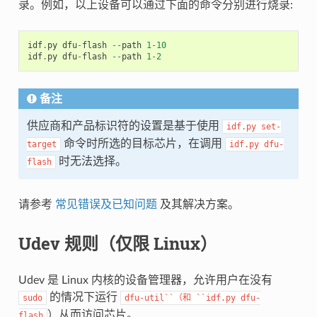
录。例如，以上设备可以通过下面的命令分别进行烧录:
idf
.
py
dfu
-
flash
--
path
1
-
10
idf
.
py
dfu
-
flash
--
path
1
-
2
备注
供应商和产品标识符的设置是基于使用
idf.py
set-
命令时所选的目标芯片，在调用
target
idf.py
dfu-
时无法选择。
flash
请参考
常见错误及已知问题
及其解决方案。
Udev 规则（仅限 Linux）
Udev 是 Linux 内核的设备管理器，允许用户在没有
的情况下运行
sudo
dfu-util``（和
``idf.py
dfu-
）从而访问芯片。
flash