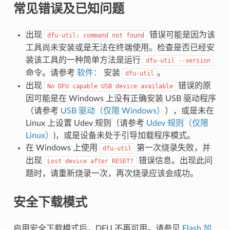
常见错误及已知问题
出现
错误可能是因为该
dfu-util:
command
not
found
工具尚未安装或是无法在终端使用。检查是否已经安
装该工具的一种简单方法是运行
dfu-util
--version
命令。请参考
软件：
安装
。
dfu-util
出现
错误的原
No
DFU
capable
USB
device
available
因可能是在 Windows 上没有正确安装 USB 驱动程序
（请参考
USB 驱动（仅限 Windows）
），或是未在
Linux 上设置 Udev 规则（请参考
Udev 规则（仅限
Linux）
)，或是设备未处于引导加载程序模式。
在 Windows 上使用
第一次烧录失败，并
dfu-util
出现
错误信息。出现此问
Lost
device
after
RESET?
题时，请重新烧录一次，再次烧录应该会成功。
安全下载模式
启用安全下载模式后，DFU 不再可用。请参见
Flash 加