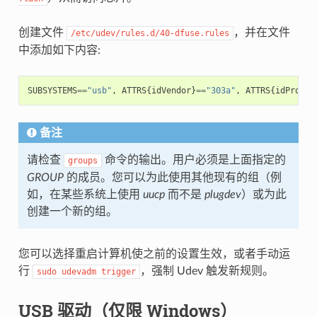
创建文件
，并在文件
/etc/udev/rules.d/40-dfuse.rules
中添加如下内容:
SUBSYSTEMS
==
"usb"
,
ATTRS
{
idVendor
}
==
"303a"
,
ATTRS
{
idProduc
备注
请检查
命令的输出。用户必须是上面指定的
groups
GROUP
的成员。您可以为此使用其他现有的组（例
如，在某些系统上使用
uucp
而不是
plugdev
）或为此
创建一个新的组。
您可以选择重启计算机使之前的设置生效，或者手动运
行
，强制 Udev 触发新规则。
sudo
udevadm
trigger
USB 驱动（仅限 Windows）