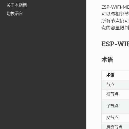
关于本指南
ESP-WIF
切换语言
可以与相邻节
所有节点仍可互
点的容量限制，
ESP-WI
术语
术语
节点
根节点
子节点
父节点
后裔节点