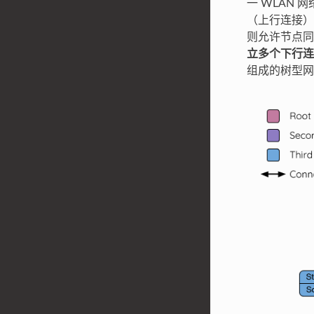
一 WLAN 
（上行连接），
则允许节点同时充
立多个下行连
组成的树型网