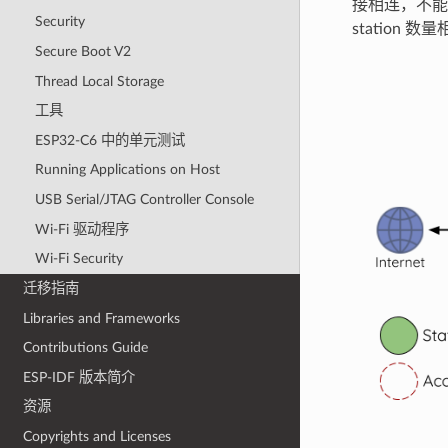
接相连，不能
Security
station
Secure Boot V2
Thread Local Storage
工具
ESP32-C6 中的单元测试
Running Applications on Host
USB Serial/JTAG Controller Console
Wi-Fi 驱动程序
Wi-Fi Security
迁移指南
Libraries and Frameworks
Contributions Guide
ESP-IDF 版本简介
资源
Copyrights and Licenses