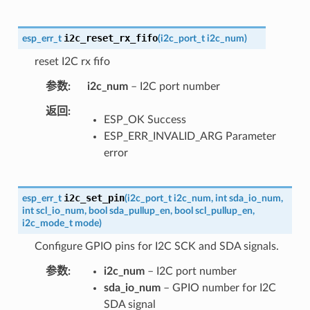
i2c_reset_rx_fifo
esp_err_t
(
i2c_port_t
i2c_num
)
reset I2C rx fifo
参数
i2c_num
– I2C port number
返回
ESP_OK Success
ESP_ERR_INVALID_ARG Parameter
error
i2c_set_pin
esp_err_t
(
i2c_port_t
i2c_num
,
int
sda_io_num
,
int
scl_io_num
,
bool
sda_pullup_en
,
bool
scl_pullup_en
,
i2c_mode_t
mode
)
Configure GPIO pins for I2C SCK and SDA signals.
参数
i2c_num
– I2C port number
sda_io_num
– GPIO number for I2C
SDA signal