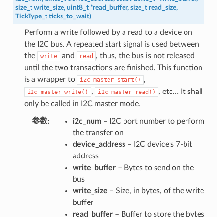
size_t
write_size
,
uint8_t
*
read_buffer
,
size_t
read_size
,
TickType_t
ticks_to_wait
)
Perform a write followed by a read to a device on
the I2C bus. A repeated start signal is used between
the
and
, thus, the bus is not released
write
read
until the two transactions are finished. This function
is a wrapper to
,
i2c_master_start()
,
, etc… It shall
i2c_master_write()
i2c_master_read()
only be called in I2C master mode.
参数
i2c_num
– I2C port number to perform
the transfer on
device_address
– I2C device’s 7-bit
address
write_buffer
– Bytes to send on the
bus
write_size
– Size, in bytes, of the write
buffer
read_buffer
– Buffer to store the bytes