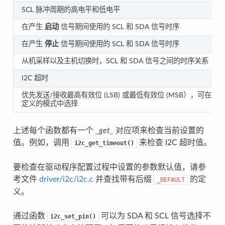
SCL 脉冲周期的高电平和低电平
在产生
启动
信号期间使用的 SCL 和 SDA 信号时序
在产生
停止
信号期间使用的 SCL 和 SDA 信号时序
从机采样以及主机切换时，SCL 和 SDA 信号之间的时序关系
I2C 超时
优先发送/接收最高有效位 (LSB) 或最低有效位 (MSB），可在
i2
定义的模式中选择
上述每个函数都有一个
_get_
对应项来检查当前设置的
值。例如，调用
来检查 I2C 超时值。
i2c_get_timeout()
要检查在驱动程序配置过程中设置的参数默认值，请参
考文件
driver/i2c/i2c.c
并查找带有后缀
的定
_DEFAULT
义。
通过函数
可以为 SDA 和 SCL 信号选择不
i2c_set_pin()