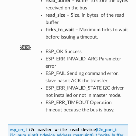
read_buffer
– Buffer to store the bytes
received on the bus
read_size
– Size, in bytes, of the read
buffer
ticks_to_wait
– Maximum ticks to wait
before issuing a timeout.
返回
ESP_OK Success
ESP_ERR_INVALID_ARG Parameter
error
ESP_FAIL Sending command error,
slave hasn’t ACK the transfer.
ESP_ERR_INVALID_STATE I2C driver
not installed or not in master mode.
ESP_ERR_TIMEOUT Operation
timeout because the bus is busy.
i2c_master_write_read_device
esp_err_t
(
i2c_port_t
i2c_num
,
uint8_t
device_address
,
const
uint8_t
*
write_buffer
,