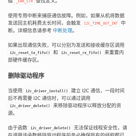
缀
查找定义。
_ERR_STR
使用专用中断来捕获通信故障。例如，如果从机将数据
发送回主机耗费太长时间，会触发
中
I2C_TIME_OUT_INT
断。详细信息请参考
中断处理
。
如果出现通信失败，可以分别为发送和接收缓存区调用
和
来重置内
i2c_reset_tx_fifo()
i2c_reset_rx_fifo()
部硬件缓存区。
删除驱动程序
当使用
建立 I2C 通信，一段时间
i2c_driver_install()
后不再需要 I2C 通信时，可以通过调用
来移除驱动程序以释放分配的资
i2c_driver_delete()
源。
由于函数
无法保证线程安全性，请
i2c_driver_delete()
在调用该函数移除驱动程序前务必确保所有的线程都已