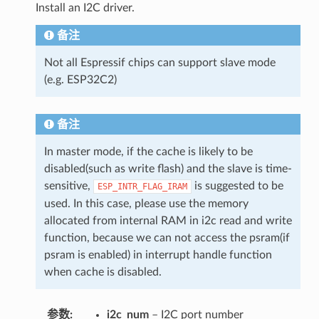
Install an I2C driver.
备注
Not all Espressif chips can support slave mode
(e.g. ESP32C2)
备注
In master mode, if the cache is likely to be
disabled(such as write flash) and the slave is time-
sensitive,
is suggested to be
ESP_INTR_FLAG_IRAM
used. In this case, please use the memory
allocated from internal RAM in i2c read and write
function, because we can not access the psram(if
psram is enabled) in interrupt handle function
when cache is disabled.
参数
i2c_num
– I2C port number