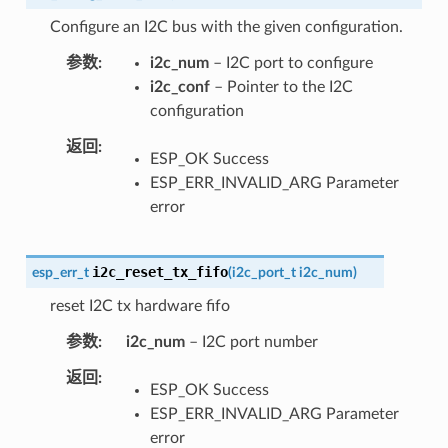
Configure an I2C bus with the given configuration.
参数
i2c_num
– I2C port to configure
i2c_conf
– Pointer to the I2C
configuration
返回
ESP_OK Success
ESP_ERR_INVALID_ARG Parameter
error
i2c_reset_tx_fifo
esp_err_t
(
i2c_port_t
i2c_num
)
reset I2C tx hardware fifo
参数
i2c_num
– I2C port number
返回
ESP_OK Success
ESP_ERR_INVALID_ARG Parameter
error