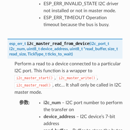
ESP_ERR_INVALID_STATE I2C driver
not installed or not in master mode.
ESP_ERR_TIMEOUT Operation
timeout because the bus is busy.
i2c_master_read_from_device
esp_err_t
(
i2c_port_t
i2c_num
,
uint8_t
device_address
,
uint8_t
*
read_buffer
,
size_t
read_size
,
TickType_t
ticks_to_wait
)
Perform a read to a device connected to a particular
I2C port. This function is a wrapper to
,
,
i2c_master_start()
i2c_master_write()
, etc… It shall only be called in I2C
i2c_master_read()
master mode.
参数
i2c_num
– I2C port number to perform
the transfer on
device_address
– I2C device’s 7-bit
address