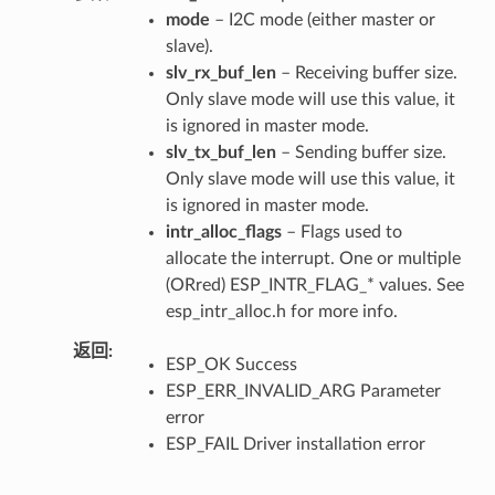
mode
– I2C mode (either master or
slave).
slv_rx_buf_len
– Receiving buffer size.
Only slave mode will use this value, it
is ignored in master mode.
slv_tx_buf_len
– Sending buffer size.
Only slave mode will use this value, it
is ignored in master mode.
intr_alloc_flags
– Flags used to
allocate the interrupt. One or multiple
(ORred) ESP_INTR_FLAG_* values. See
esp_intr_alloc.h for more info.
返回
ESP_OK Success
ESP_ERR_INVALID_ARG Parameter
error
ESP_FAIL Driver installation error