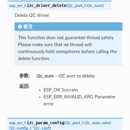
i2c_driver_delete
esp_err_t
(
i2c_port_t
i2c_num
)
Delete I2C driver.
备注
This function does not guarantee thread safety.
Please make sure that no thread will
continuously hold semaphores before calling the
delete function.
参数
i2c_num
– I2C port to delete
返回
ESP_OK Success
ESP_ERR_INVALID_ARG Parameter
error
i2c_param_config
esp_err_t
(
i2c_port_t
i2c_num
,
const
i2c_config_t
*
i2c_conf
)