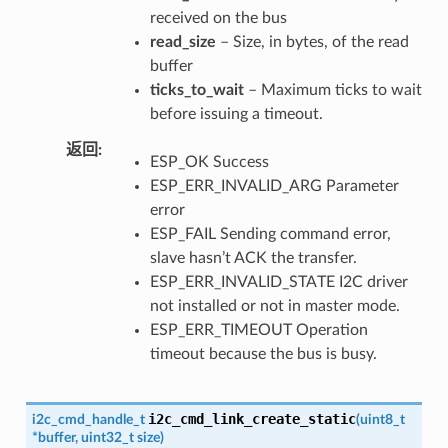
received on the bus
read_size
– Size, in bytes, of the read
buffer
ticks_to_wait
– Maximum ticks to wait
before issuing a timeout.
返回
ESP_OK Success
ESP_ERR_INVALID_ARG Parameter
error
ESP_FAIL Sending command error,
slave hasn’t ACK the transfer.
ESP_ERR_INVALID_STATE I2C driver
not installed or not in master mode.
ESP_ERR_TIMEOUT Operation
timeout because the bus is busy.
i2c_cmd_link_create_static
i2c_cmd_handle_t
(
uint8_t
*
buffer
,
uint32_t
size
)