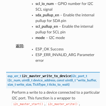
scl_io_num
– GPIO number for I2C
SCL signal
sda_pullup_en
– Enable the internal
pullup for SDA pin
scl_pullup_en
– Enable the internal
pullup for SCL pin
mode
– I2C mode
返回
ESP_OK Success
ESP_ERR_INVALID_ARG Parameter
error
i2c_master_write_to_device
esp_err_t
(
i2c_port_t
i2c_num
,
uint8_t
device_address
,
const
uint8_t
*
write_buffer
,
size_t
write_size
,
TickType_t
ticks_to_wait
)
Perform a write to a device connected to a particular
I2C port. This function is a wrapper to
,
,
i2c_master_start()
i2c_master_write()