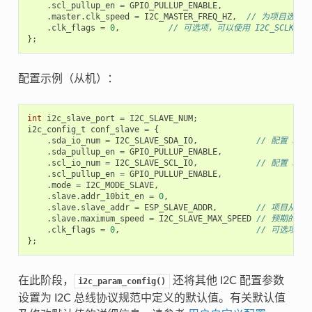
.
scl_pullup_en
=
GPIO_PULLUP_ENABLE
,
.
master
.
clk_speed
=
I2C_MASTER_FREQ_HZ
,
// 为项目选择
.
clk_flags
=
0
,
// 可选项，可以使用 I2C_SCLK_SR
};
配置示例（从机）：
int
i2c_slave_port
=
I2C_SLAVE_NUM
;
i2c_config_t
conf_slave
=
{
.
sda_io_num
=
I2C_SLAVE_SDA_IO
,
// 配置 SDA 
.
sda_pullup_en
=
GPIO_PULLUP_ENABLE
,
.
scl_io_num
=
I2C_SLAVE_SCL_IO
,
// 配置 SCL 
.
scl_pullup_en
=
GPIO_PULLUP_ENABLE
,
.
mode
=
I2C_MODE_SLAVE
,
.
slave
.
addr_10bit_en
=
0
,
.
slave
.
slave_addr
=
ESP_SLAVE_ADDR
,
// 项目从机
.
slave
.
maximum_speed
=
I2C_SLAVE_MAX_SPEED
// 预期的最
.
clk_flags
=
0
,
// 可选项，可以
};
在此阶段，
还将其他 I2C 配置参数
i2c_param_config()
设置为 I2C 总线协议规范中定义的默认值。有关默认值