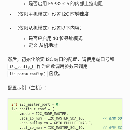
是否启用 ESP32-C6 的内部上拉电阻
（仅限主机模式）设置 I2C
时钟速度
（仅限从机模式）设置以下内容：
是否应启用
10 位寻址模式
定义
从机地址
然后，初始化给定 I2C 端口的配置，请使用端口号和
作为函数调用参数来调用
i2c_config_t
函数。
i2c_param_config()
配置示例（主机）：
int
i2c_master_port
=
0
;
i2c_config_t
conf
=
{
.
mode
=
I2C_MODE_MASTER
,
.
sda_io_num
=
I2C_MASTER_SDA_IO
,
// 配置 SDA 的
.
sda_pullup_en
=
GPIO_PULLUP_ENABLE
,
.
scl_io_num
=
I2C_MASTER_SCL_IO
,
// 配置 SCL 的