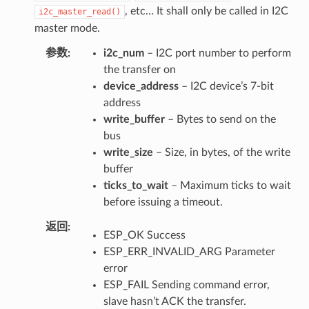
, etc… It shall only be called in I2C
i2c_master_read()
master mode.
参数
i2c_num
– I2C port number to perform
the transfer on
device_address
– I2C device’s 7-bit
address
write_buffer
– Bytes to send on the
bus
write_size
– Size, in bytes, of the write
buffer
ticks_to_wait
– Maximum ticks to wait
before issuing a timeout.
返回
ESP_OK Success
ESP_ERR_INVALID_ARG Parameter
error
ESP_FAIL Sending command error,
slave hasn’t ACK the transfer.