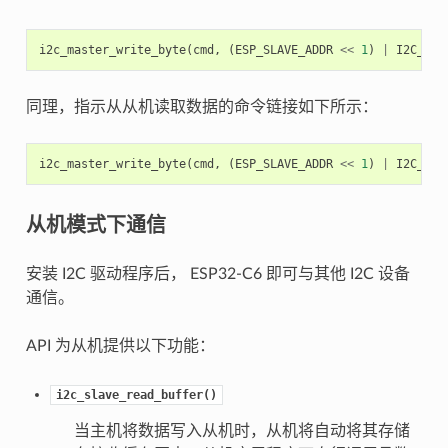
i2c_master_write_byte
(
cmd
,
(
ESP_SLAVE_ADDR
<<
1
)
|
I2C_MAS
同理，指示从从机读取数据的命令链接如下所示：
i2c_master_write_byte
(
cmd
,
(
ESP_SLAVE_ADDR
<<
1
)
|
I2C_MAS
从机模式下通信
安装 I2C 驱动程序后， ESP32-C6 即可与其他 I2C 设备
通信。
API 为从机提供以下功能：
i2c_slave_read_buffer()
当主机将数据写入从机时，从机将自动将其存储