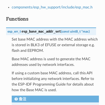
components/esp_hw_support/include/esp_mac.h
Functions
esp_base_mac_addr_set
esp_err_t
(
const
uint8_t
*
mac
)
Set base MAC address with the MAC address which
is stored in BLK3 of EFUSE or external storage e.g.
flash and EEPROM.
Base MAC address is used to generate the MAC
addresses used by network interfaces.
If using a custom base MAC address, call this API
before initializing any network interfaces. Refer to
the ESP-IDF Programming Guide for details about
how the Base MAC is used.
备注