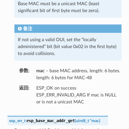
Base MAC must be a unicast MAC (least
significant bit of first byte must be zero).
备注
If not using a valid OUI, set the “locally
administered” bit (bit value 0x02 in the first byte)
to avoid collisions.
参数
mac
– base MAC address, length: 6 bytes.
length: 6 bytes for MAC-48
返回
ESP_OK on success
ESP_ERR_INVALID_ARG If mac is NULL
or is not a unicast MAC
esp_base_mac_addr_get
esp_err_t
(
uint8_t
*
mac
)