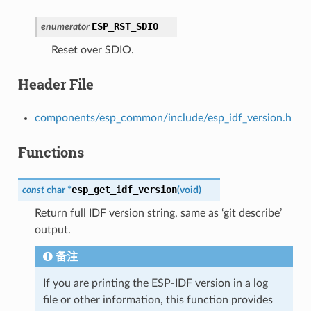
ESP_RST_SDIO
enumerator
Reset over SDIO.
Header File
components/esp_common/include/esp_idf_version.h
Functions
esp_get_idf_version
const
char
*
(
void
)
Return full IDF version string, same as ‘git describe’
output.
备注
If you are printing the ESP-IDF version in a log
file or other information, this function provides