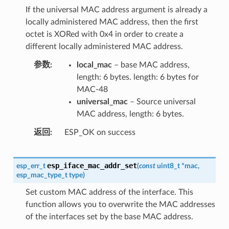
If the universal MAC address argument is already a
locally administered MAC address, then the first
octet is XORed with 0x4 in order to create a
different locally administered MAC address.
参数
local_mac
– base MAC address,
length: 6 bytes. length: 6 bytes for
MAC-48
universal_mac
– Source universal
MAC address, length: 6 bytes.
返回
ESP_OK on success
esp_iface_mac_addr_set
esp_err_t
(
const
uint8_t
*
mac
,
esp_mac_type_t
type
)
Set custom MAC address of the interface. This
function allows you to overwrite the MAC addresses
of the interfaces set by the base MAC address.