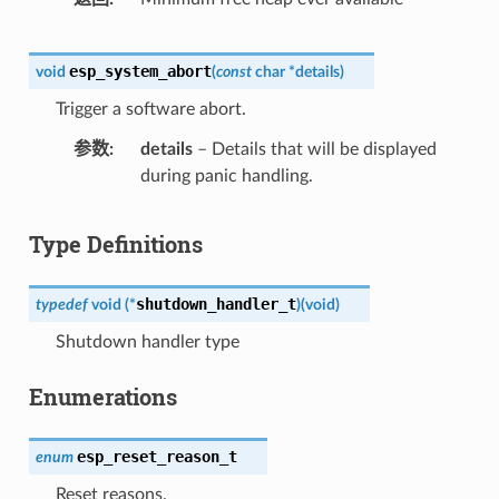
esp_system_abort
void
(
const
char
*
details
)
Trigger a software abort.
参数
details
– Details that will be displayed
during panic handling.
Type Definitions
shutdown_handler_t
typedef
void
(
*
)
(
void
)
Shutdown handler type
Enumerations
esp_reset_reason_t
enum
Reset reasons.