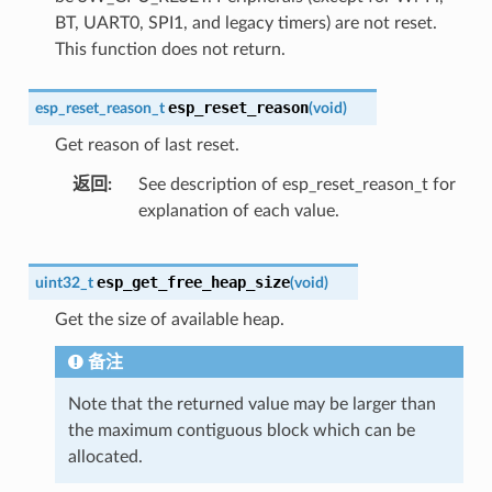
BT, UART0, SPI1, and legacy timers) are not reset.
This function does not return.
esp_reset_reason
esp_reset_reason_t
(
void
)
Get reason of last reset.
返回
See description of esp_reset_reason_t for
explanation of each value.
esp_get_free_heap_size
uint32_t
(
void
)
Get the size of available heap.
备注
Note that the returned value may be larger than
the maximum contiguous block which can be
allocated.