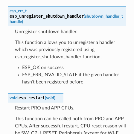
esp_err_t
esp_unregister_shutdown_handler
(
shutdown_handler_t
handle
)
Unregister shutdown handler.
This function allows you to unregister a handler
which was previously registered using
esp_register_shutdown_handler function.
ESP_OK on success
ESP_ERR_INVALID_STATE if the given handler
hasn’t been registered before
esp_restart
void
(
void
)
Restart PRO and APP CPUs.
This function can be called both from PRO and APP
CPUs. After successful restart, CPU reset reason will
be SW_CPU_RESET. Peripherals (except for Wi-Fi,