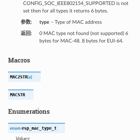
CONFIG_SOC_IEEE802154_SUPPORTED is not
set then for all types it returns 6 bytes.
参数
type
– Type of MAC address
返回
0 MAC type not found (not supported) 6
bytes for MAC-48. 8 bytes for EUI-64.
Macros
MAC2STR
(
a
)
MACSTR
Enumerations
esp_mac_type_t
enum
Values: