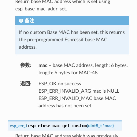
Return base MAC address which is set using
esp_base_mac_addr_set.
备注
If no custom Base MAC has been set, this returns
the pre-programmed Espressif base MAC
address.
参数
mac
– base MAC address, length: 6 bytes.
length: 6 bytes for MAC-48
返回
ESP_OK on success
ESP_ERR_INVALID_ARG mac is NULL
ESP_ERR_INVALID_MAC base MAC
address has not been set
esp_efuse_mac_get_custom
esp_err_t
(
uint8_t
*
mac
)
Return base MAC address which was previously