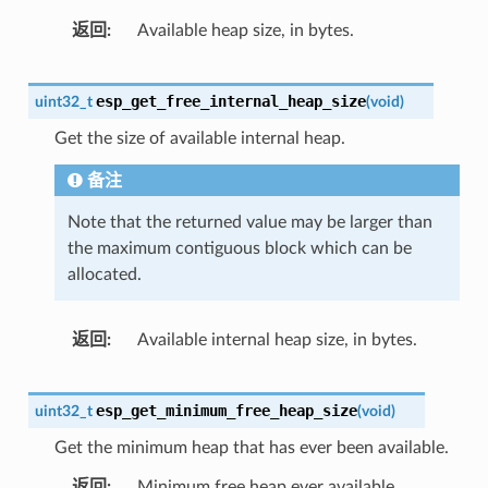
返回
Available heap size, in bytes.
esp_get_free_internal_heap_size
uint32_t
(
void
)
Get the size of available internal heap.
备注
Note that the returned value may be larger than
the maximum contiguous block which can be
allocated.
返回
Available internal heap size, in bytes.
esp_get_minimum_free_heap_size
uint32_t
(
void
)
Get the minimum heap that has ever been available.
返回
Minimum free heap ever available