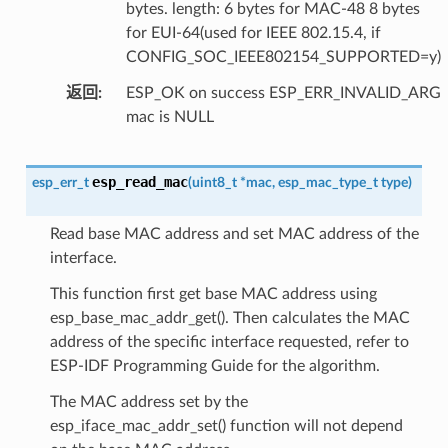
bytes. length: 6 bytes for MAC-48 8 bytes
for EUI-64(used for IEEE 802.15.4, if
CONFIG_SOC_IEEE802154_SUPPORTED=y)
返回
ESP_OK on success ESP_ERR_INVALID_ARG
mac is NULL
esp_read_mac
esp_err_t
(
uint8_t
*
mac
,
esp_mac_type_t
type
)
Read base MAC address and set MAC address of the
interface.
This function first get base MAC address using
esp_base_mac_addr_get(). Then calculates the MAC
address of the specific interface requested, refer to
ESP-IDF Programming Guide for the algorithm.
The MAC address set by the
esp_iface_mac_addr_set() function will not depend