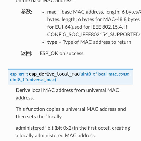
on the base MAC address.
参数
mac
– base MAC address, length: 6 bytes/
bytes. length: 6 bytes for MAC-48 8 bytes
for EUI-64(used for IEEE 802.15.4, if
CONFIG_SOC_IEEE802154_SUPPORTED=
type
– Type of MAC address to return
返回
ESP_OK on success
esp_derive_local_mac
esp_err_t
(
uint8_t
*
local_mac
,
const
uint8_t
*
universal_mac
)
Derive local MAC address from universal MAC
address.
This function copies a universal MAC address and
then sets the “locally
administered” bit (bit 0x2) in the first octet, creating
a locally administered MAC address.