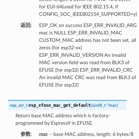
for EUI-64(used for IEEE 802.15.4, if
CONFIG_SOC_IEEE802154_SUPPORTED=y)
返回
ESP_OK on success ESP_ERR_INVALID_ARG
mac is NULL ESP_ERR_INVALID_MAC
CUSTOM_MAC address has not been set, all
zeros (for esp32-xx)
ESP_ERR_INVALID_VERSION An invalid
MAC version field was read from BLK3 of
EFUSE (for esp32) ESP_ERR_INVALID_CRC
An invalid MAC CRC was read from BLK3 of
EFUSE (for esp32)
esp_efuse_mac_get_default
esp_err_t
(
uint8_t
*
mac
)
Return base MAC address which is factory-
programmed by Espressif in EFUSE.
参数
mac
– base MAC address, length: 6 bytes/8