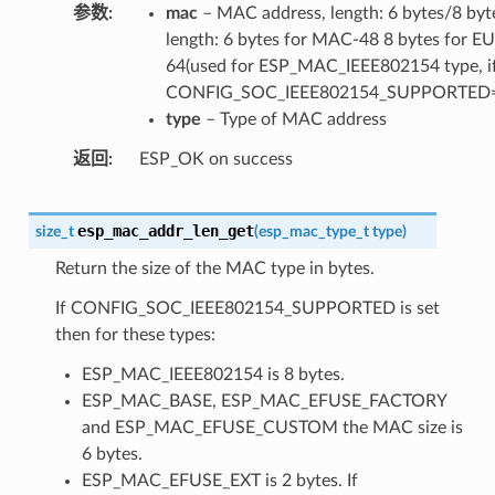
参数
mac
– MAC address, length: 6 bytes/8 byt
length: 6 bytes for MAC-48 8 bytes for EU
64(used for ESP_MAC_IEEE802154 type, i
CONFIG_SOC_IEEE802154_SUPPORTED=
type
– Type of MAC address
返回
ESP_OK on success
esp_mac_addr_len_get
size_t
(
esp_mac_type_t
type
)
Return the size of the MAC type in bytes.
If CONFIG_SOC_IEEE802154_SUPPORTED is set
then for these types:
ESP_MAC_IEEE802154 is 8 bytes.
ESP_MAC_BASE, ESP_MAC_EFUSE_FACTORY
and ESP_MAC_EFUSE_CUSTOM the MAC size is
6 bytes.
ESP_MAC_EFUSE_EXT is 2 bytes. If