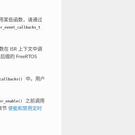
用某些函数，请通过
er_event_callbacks_t
 ISR 上下文中调
后缀的 FreeRTOS
中。用户
callbacks()
之前调用
er_enable()
章节
使能和禁用定时