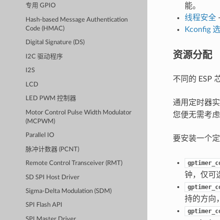
能。
专用 GPIO
线程安全
Hash-based Message Authentication
Code (HMAC)
Kconfig 
Digital Signature (DS)
资源分配
I2C 驱动程序
I2S
不同的 ES
LCD
LED PWM 控制器
通用定时器
Motor Control Pulse Width Modulator
您便无需考虑
(MCPWM)
Parallel IO
要安装一个
脉冲计数器 (PCNT)
gptimer_c
Remote Control Transceiver (RMT)
钟，仅可
SD SPI Host Driver
gptimer_c
Sigma-Delta Modulation (SDM)
持的方向
SPI Flash API
gptimer_c
SPI Master Driver