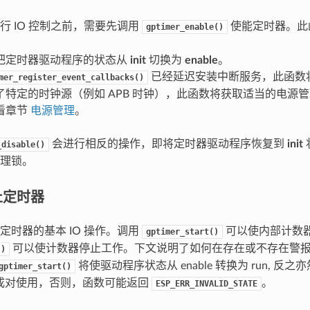
行 IO 控制之前，需要先调用
使能定时器。此
gptimer_enable()
把定时器驱动程序的状态从
init
切换为
enable
。
已经延迟安装中断服务，此函数
mer_register_event_callbacks()
了特定的时钟源（例如 APB 时钟），此函数将获取适当的电源
看章节
电源管理
。
会进行相反的操作，即将定时器驱动程序恢复到
init
_disable()
理锁。
止定时器
定时器的基本 IO 操作。调用
可以使内部计数
gptimer_start()
可以使计数器停止工作。下文说明了如何在存在或不存在警
()
将使驱动程序状态从 enable 转换为 run, 反之亦
gptimer_start()
函数成对使用，否则，函数可能返回
。
ESP_ERR_INVALID_STATE