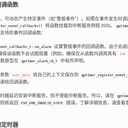
回调函数
，可动态产生特定事件（如“警报事件”）。如需在事件发生时调
将函数挂载到中断服务例程 (ISR)。
ster_event_callbacks()
gptim
支持的事件回调函数：
设置警报事件的回调函数。由于此函数在
vent_callbacks_t::on_alarm
确保该函数不会试图阻塞（例如，确保仅从函数内调用具有
ISR
函数原型在
中有所声明。
gptimer_alarm_cb_t
过参数
将自己的上下文保存到
user_data
gptimer_register_event_
递给回调函数。
定时器延迟安装中断服务，但不使能中断服务。所以，请在
gptim
否则将返回
错误。了解详细信息，请查看
ESP_ERR_INVALID_STATE
用定时器