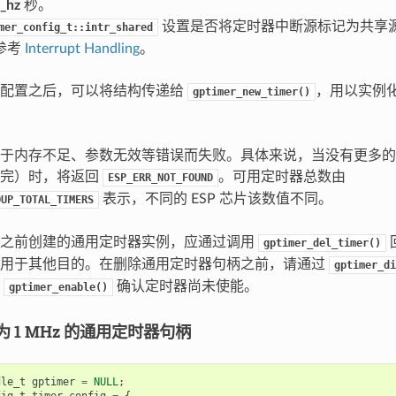
n_hz
秒。
设置是否将定时器中断源标记为共享
mer_config_t::intr_shared
参考
Interrupt Handling
。
构配置之后，可以将结构传递给
，用以实例
gptimer_new_timer()
于内存不足、参数无效等错误而失败。具体来说，当没有更多的
用完）时，将返回
。可用定时器总数由
ESP_ERR_NOT_FOUND
表示，不同的 ESP 芯片该数值不同。
OUP_TOTAL_TIMERS
要之前创建的通用定时器实例，应通过调用
gptimer_del_timer()
器用于其他目的。在删除通用定时器句柄之前，请通过
gptimer_di
过
确认定时器尚未使能。
gptimer_enable()
 1 MHz 的通用定时器句柄
dle_t
gptimer
=
NULL
;
fig_t
timer_config
=
{