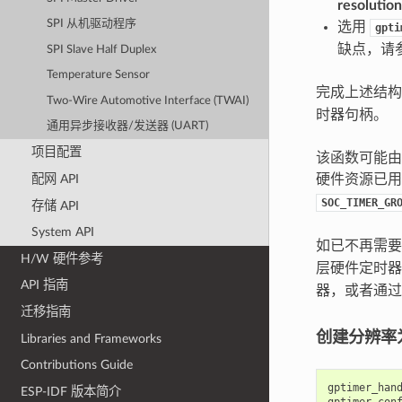
resolutio
SPI 从机驱动程序
选用
gpti
缺点，请
SPI Slave Half Duplex
Temperature Sensor
完成上述结
Two-Wire Automotive Interface (TWAI)
时器句柄。
通用异步接收器/发送器 (UART)
项目配置
该函数可能由
硬件资源已
配网 API
SOC_TIMER_GR
存储 API
System API
如已不再需
H/W 硬件参考
层硬件定时
API 指南
器，或者通
迁移指南
创建分辨率为
Libraries and Frameworks
Contributions Guide
gptimer_han
ESP-IDF 版本简介
gptimer_con