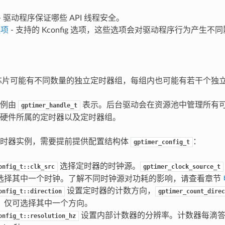
- 驱动程序保证哪些 API 线程安全。
选项
- 支持的 Kconfig 选项，这些选项会对驱动程序行为产生不
P 芯片可能有不同数量的独立定时器组，每组内也可能有若干个独
实例由
表示。后台驱动会在资源池中管理所有
gptimer_handle_t
硬件所属的定时器以及定时器组。
定时器实例，需要提前提供配置结构体
：
gptimer_config_t
选择定时器的时钟源。
onfig_t::clk_src
gptimer_clock_source_t
选择其中一个时钟。了解不同时钟源对功耗的影响，请查看章节
设置定时器的计数方向，
onfig_t::direction
gptimer_count_direc
，仅可选择其中一个方向。
设置内部计数器的分辨率。计数器每滴
onfig_t::resolution_hz