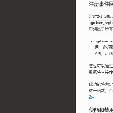
注册事件
定时器启动后
gptimer_regi
中列出了所有
gptimer_e
用，必须
API）。
您也可以通
数据将直接传
此功能将为
这一函数，
器
。
使能和禁