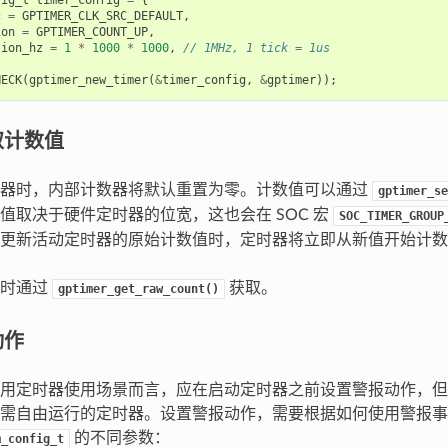
c
=
GPTIMER_CLK_SRC_DEFAULT
,
ion
=
GPTIMER_COUNT_UP
,
tion_hz
=
1
*
1000
*
1000
,
// 1MHz, 1 tick = 1us
HECK
(
gptimer_new_timer
(
&
timer_config
,
&
gptimer
));
取计数值
时器时，内部计数器将默认重置为零。计数值可以通过
gptimer_se
值取决于硬件定时器的位宽，这也会在 SOC 宏
SOC_TIMER_GROUP
更新活动定时器的原始计数值时，定时器将立即从新值开始计数
随时通过
获取。
gptimer_get_raw_count()
动作
用定时器使用场景而言，应在启动定时器之前设置警报动作，但
需自由运行的定时器。设置警报动作，需要根据如何使用警报事
的不同参数：
m_config_t