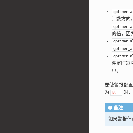
gptimer_a
计数方向
gptimer_a
的值，因
gptimer_a
gptimer_a
gptimer_a
件定时器
中。
要使警报配
为
时，
NULL
备注
如果警报值