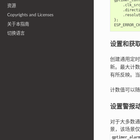
.
clk_sr
资源
.
direct
Copyrights and Licenses
.
resolu
};
关于本指南
ESP_ERROR_C
切换语言
设置和获
创建通用定
新。最大计数
有所反映。当
计数值可以
设置警报
对于大多数通
景，该场景仅
gptimer_alar