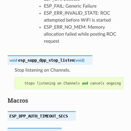
ESP_FAIL: Generic Failure
ESP_ERR_INVALID_STATE: ROC
attempted before WiFi is started
ESP_ERR_NO_MEM: Memory
allocation failed while posting ROC
request
esp_supp_dpp_stop_listen
void
(
void
)
Stop listening on Channels.
Stops
listening
on
Channels
and
cancels
ongoing
list
Macros
ESP_DPP_AUTH_TIMEOUT_SECS