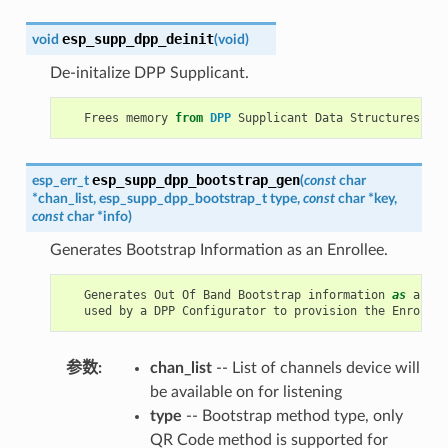
esp_supp_dpp_deinit
void
(
void
)
De-initalize DPP Supplicant.
Frees
memory
from
DPP
Supplicant
Data
Structures
.
esp_supp_dpp_bootstrap_gen
esp_err_t
(
const
char
*
chan_list
,
esp_supp_dpp_bootstrap_t
type
,
const
char
*
key
,
const
char
*
info
)
Generates Bootstrap Information as an Enrollee.
Generates
Out
Of
Band
Bootstrap
information
as
an
En
used
by
a
DPP
Configurator
to
provision
the
Enrollee
参数
chan_list
-- List of channels device will
be available on for listening
type
-- Bootstrap method type, only
QR Code method is supported for