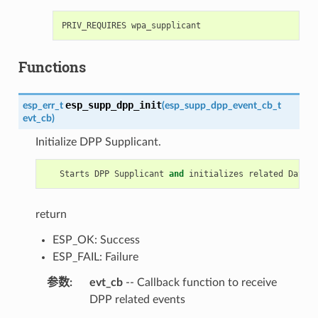
Functions
esp_supp_dpp_init
esp_err_t
(
esp_supp_dpp_event_cb_t
evt_cb
)
Initialize DPP Supplicant.
Starts
DPP
Supplicant
and
initializes
related
Data
S
return
ESP_OK: Success
ESP_FAIL: Failure
参数
evt_cb
-- Callback function to receive
DPP related events