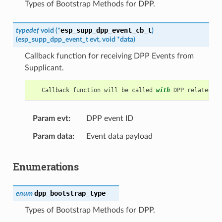
Types of Bootstrap Methods for DPP.
esp_supp_dpp_event_cb_t
typedef
void
(
*
)
(
esp_supp_dpp_event_t
evt
,
void
*
data
)
Callback function for receiving DPP Events from
Supplicant.
Callback
function
will
be
called
with
DPP
related
in
Param evt
DPP event ID
Param data
Event data payload
Enumerations
dpp_bootstrap_type
enum
Types of Bootstrap Methods for DPP.