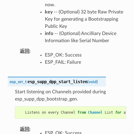
now.
key
-- (Optional) 32 byte Raw Private
Key for generating a Bootstrapping
Public Key
info
-- (Optional) Ancilliary Device
Information like Serial Number
返回
ESP_OK: Success
ESP_FAIL: Failure
esp_supp_dpp_start_listen
esp_err_t
(
void
)
Start listening on Channels provided during
esp_supp_dpp_bootstrap_gen.
Listens
on
every
Channel
from
Channel
List
for
a
pre
返回
ESP_OK: Success