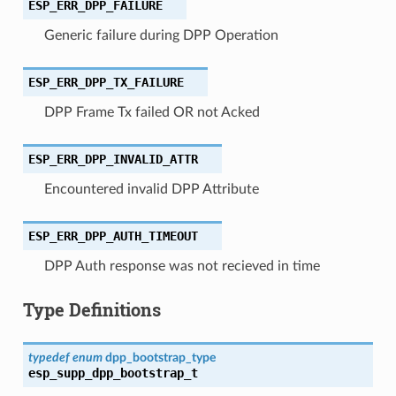
ESP_ERR_DPP_FAILURE
Generic failure during DPP Operation
ESP_ERR_DPP_TX_FAILURE
DPP Frame Tx failed OR not Acked
ESP_ERR_DPP_INVALID_ATTR
Encountered invalid DPP Attribute
ESP_ERR_DPP_AUTH_TIMEOUT
DPP Auth response was not recieved in time
Type Definitions
typedef
enum
dpp_bootstrap_type
esp_supp_dpp_bootstrap_t