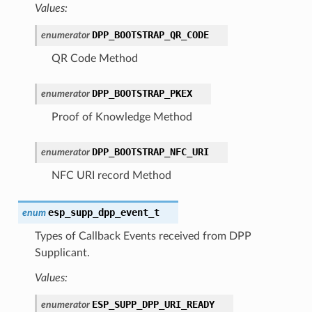
Values:
DPP_BOOTSTRAP_QR_CODE
enumerator
QR Code Method
DPP_BOOTSTRAP_PKEX
enumerator
Proof of Knowledge Method
DPP_BOOTSTRAP_NFC_URI
enumerator
NFC URI record Method
esp_supp_dpp_event_t
enum
Types of Callback Events received from DPP
Supplicant.
Values:
ESP_SUPP_DPP_URI_READY
enumerator