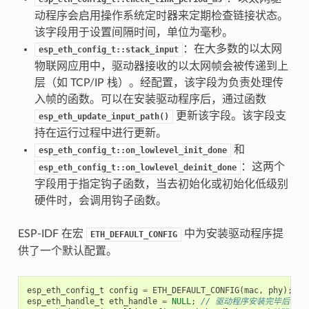
动程序会启用操作系统定时器来定期检查链接状态。
该字段用于设置间隔时间，单位为毫秒。
：在大多数的以太网
esp_eth_config_t::stack_input
物联网应用中，驱动器接收的以太网帧会被传递到上
层（如 TCP/IP 栈）。经配置，该字段为负责处理传
入帧的函数。可以在安装驱动程序后，通过函数
更新该字段。该字段支
esp_eth_update_input_path()
持在运行过程中进行更新。
和
esp_eth_config_t::on_lowlevel_init_done
：这两个
esp_eth_config_t::on_lowlevel_deinit_done
字段用于指定钩子函数，当去初始化或初始化低级别
硬件时，会调用钩子函数。
ESP-IDF 在宏
中为安装驱动程序提
ETH_DEFAULT_CONFIG
供了一个默认配置。
esp_eth_config_t
config
=
ETH_DEFAULT_CONFIG
(
mac
,
phy
);
/
esp_eth_handle_t
eth_handle
=
NULL
;
// 驱动程序安装完毕后，