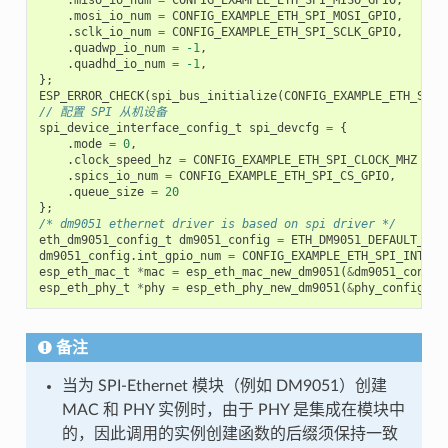
.
miso_io_num
=
CONFIG_EXAMPLE_ETH_SPI_MISO_GPIO
,
.
mosi_io_num
=
CONFIG_EXAMPLE_ETH_SPI_MOSI_GPIO
,
.
sclk_io_num
=
CONFIG_EXAMPLE_ETH_SPI_SCLK_GPIO
,
.
quadwp_io_num
=
-1
,
.
quadhd_io_num
=
-1
,
};
ESP_ERROR_CHECK
(
spi_bus_initialize
(
CONFIG_EXAMPLE_ETH_SPI_
// 配置 SPI 从机设备
spi_device_interface_config_t
spi_devcfg
=
{
.
mode
=
0
,
.
clock_speed_hz
=
CONFIG_EXAMPLE_ETH_SPI_CLOCK_MHZ
*
1
.
spics_io_num
=
CONFIG_EXAMPLE_ETH_SPI_CS_GPIO
,
.
queue_size
=
20
};
/* dm9051 ethernet driver is based on spi driver */
eth_dm9051_config_t
dm9051_config
=
ETH_DM9051_DEFAULT_CON
dm9051_config
.
int_gpio_num
=
CONFIG_EXAMPLE_ETH_SPI_INT_GP
esp_eth_mac_t
*
mac
=
esp_eth_mac_new_dm9051
(
&
dm9051_config
esp_eth_phy_t
*
phy
=
esp_eth_phy_new_dm9051
(
&
phy_config
);
备注
当为 SPI-Ethernet 模块（例如 DM9051）创建
MAC 和 PHY 实例时，由于 PHY 是集成在模块中
的，因此调用的实例创建函数的后缀须保持一致