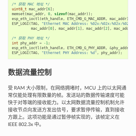
/* 获取 MAC 地址 */
uint8_t
mac_addr
[
6
];
memset
(
mac_addr
,
0
,
sizeof
(
mac_addr
));
esp_eth_ioctl
(
eth_handle
,
ETH_CMD_G_MAC_ADDR
,
mac_addr
);
ESP_LOGI
(
TAG
,
"Ethernet MAC Address: %02x:%02x:%02x:%02x:%
mac_addr
[
0
],
mac_addr
[
1
],
mac_addr
[
2
],
mac_addr
[
3
/* 获取 PHY 地址 */
int
phy_addr
=
-1
;
esp_eth_ioctl
(
eth_handle
,
ETH_CMD_G_PHY_ADDR
,
&
phy_addr
);
ESP_LOGI
(
TAG
,
"Ethernet PHY Address: %d"
,
phy_addr
);
数据流量控制
受 RAM 大小限制，在网络拥堵时，MCU 上的以太网通
常仅能处理有限数量的帧。发送站的数据传输速度可能
快于对等端的接收能力。以太网数据流量控制机制允许
接收节点向发送方发出信号，要求暂停传输，直到接收
方跟上。这项功能是通过暂停帧实现的，该帧定义在
IEEE 802.3x 中。