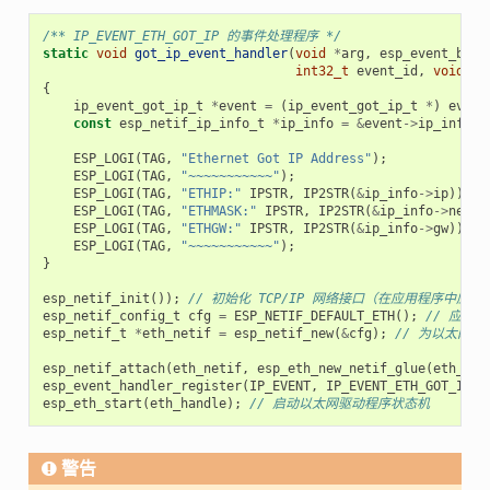
/** IP_EVENT_ETH_GOT_IP 的事件处理程序 */
static
void
got_ip_event_handler
(
void
*
arg
,
esp_event_base
int32_t
event_id
,
void
*
e
{
ip_event_got_ip_t
*
event
=
(
ip_event_got_ip_t
*
)
event
const
esp_netif_ip_info_t
*
ip_info
=
&
event
->
ip_info
;
ESP_LOGI
(
TAG
,
"Ethernet Got IP Address"
);
ESP_LOGI
(
TAG
,
"~~~~~~~~~~~"
);
ESP_LOGI
(
TAG
,
"ETHIP:"
IPSTR
,
IP2STR
(
&
ip_info
->
ip
));
ESP_LOGI
(
TAG
,
"ETHMASK:"
IPSTR
,
IP2STR
(
&
ip_info
->
netma
ESP_LOGI
(
TAG
,
"ETHGW:"
IPSTR
,
IP2STR
(
&
ip_info
->
gw
));
ESP_LOGI
(
TAG
,
"~~~~~~~~~~~"
);
}
esp_netif_init
());
// 初始化 TCP/IP 网络接口（在应用程序中应
esp_netif_config_t
cfg
=
ESP_NETIF_DEFAULT_ETH
();
// 应用
esp_netif_t
*
eth_netif
=
esp_netif_new
(
&
cfg
);
// 为以太网
esp_netif_attach
(
eth_netif
,
esp_eth_new_netif_glue
(
eth_han
esp_event_handler_register
(
IP_EVENT
,
IP_EVENT_ETH_GOT_IP
,
esp_eth_start
(
eth_handle
);
// 启动以太网驱动程序状态机
警告