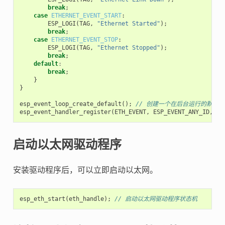
break
;
case
ETHERNET_EVENT_START
:
ESP_LOGI
(
TAG
,
"Ethernet Started"
);
break
;
case
ETHERNET_EVENT_STOP
:
ESP_LOGI
(
TAG
,
"Ethernet Stopped"
);
break
;
default
:
break
;
}
}
esp_event_loop_create_default
();
// 创建一个在后台运行的默认
esp_event_handler_register
(
ETH_EVENT
,
ESP_EVENT_ANY_ID
,
&
e
启动以太网驱动程序
安装驱动程序后，可以立即启动以太网。
esp_eth_start
(
eth_handle
);
// 启动以太网驱动程序状态机