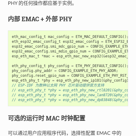
PHY 的任何操作都应基于实例。
内部 EMAC + 外部 PHY
eth_mac_config_t
mac_config
=
ETH_MAC_DEFAULT_CONFIG
();
eth_esp32_emac_config_t
esp32_emac_config
=
ETH_ESP32_EMAC
esp32_emac_config
.
smi_mdc_gpio_num
=
CONFIG_EXAMPLE_ETH_MD
esp32_emac_config
.
smi_mdio_gpio_num
=
CONFIG_EXAMPLE_ETH_M
esp_eth_mac_t
*
mac
=
esp_eth_mac_new_esp32
(
&
esp32_emac_con
eth_phy_config_t
phy_config
=
ETH_PHY_DEFAULT_CONFIG
();
phy_config
.
phy_addr
=
CONFIG_EXAMPLE_ETH_PHY_ADDR
;
phy_config
.
reset_gpio_num
=
CONFIG_EXAMPLE_ETH_PHY_RST_GPI
esp_eth_phy_t
*
phy
=
esp_eth_phy_new_ip101
(
&
phy_config
);
// ESP-IDF 为数种以太网 PHY 芯片驱动提供官方支持
// esp_eth_phy_t *phy = esp_eth_phy_new_rtl8201(&phy_confi
// esp_eth_phy_t *phy = esp_eth_phy_new_lan8720(&phy_confi
// esp_eth_phy_t *phy = esp_eth_phy_new_dp83848(&phy_confi
可选的运行时 MAC 时钟配置
可以通过用户应用程序代码，选择性配置 EMAC 中的