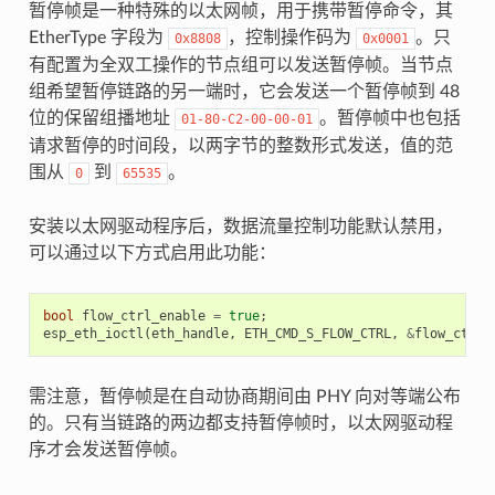
暂停帧是一种特殊的以太网帧，用于携带暂停命令，其
EtherType 字段为
，控制操作码为
。只
0x8808
0x0001
有配置为全双工操作的节点组可以发送暂停帧。当节点
组希望暂停链路的另一端时，它会发送一个暂停帧到 48
位的保留组播地址
。暂停帧中也包括
01-80-C2-00-00-01
请求暂停的时间段，以两字节的整数形式发送，值的范
围从
到
。
0
65535
安装以太网驱动程序后，数据流量控制功能默认禁用，
可以通过以下方式启用此功能：
bool
flow_ctrl_enable
=
true
;
esp_eth_ioctl
(
eth_handle
,
ETH_CMD_S_FLOW_CTRL
,
&
flow_ctrl_
需注意，暂停帧是在自动协商期间由 PHY 向对等端公布
的。只有当链路的两边都支持暂停帧时，以太网驱动程
序才会发送暂停帧。