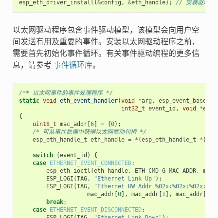
esp_eth_driver_install
(
&
config
,
&
eth_handle
);
// 安装驱动程
以太网驱动程序包含事件驱动模型，该模型会向用户空
间发送有用及重要的事件。安装以太网驱动程序之前，
需要首先初始化事件循环。有关事件驱动编程的更多信
息，请参考
事件循环库
。
/** 以太网事件的事件处理程序 */
static
void
eth_event_handler
(
void
*
arg
,
esp_event_base_t
int32_t
event_id
,
void
*
even
{
uint8_t
mac_addr
[
6
]
=
{
0
};
/* 可从事件数据中获得以太网驱动句柄 */
esp_eth_handle_t
eth_handle
=
*
(
esp_eth_handle_t
*
)
eve
switch
(
event_id
)
{
case
ETHERNET_EVENT_CONNECTED
:
esp_eth_ioctl
(
eth_handle
,
ETH_CMD_G_MAC_ADDR
,
mac_
ESP_LOGI
(
TAG
,
"Ethernet Link Up"
);
ESP_LOGI
(
TAG
,
"Ethernet HW Addr %02x:%02x:%02x:%02
mac_addr
[
0
],
mac_addr
[
1
],
mac_addr
[
2
],
break
;
case
ETHERNET_EVENT_DISCONNECTED
:
ESP_LOGI
(
TAG
,
"Ethernet Link Down"
);