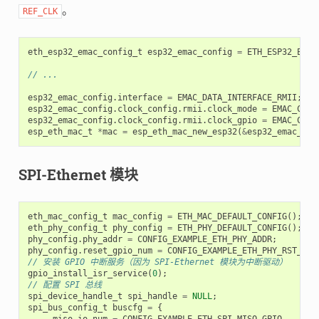
。
REF_CLK
eth_esp32_emac_config_t
esp32_emac_config
=
ETH_ESP32_EMAC
// ...
esp32_emac_config
.
interface
=
EMAC_DATA_INTERFACE_RMII
;
esp32_emac_config
.
clock_config
.
rmii
.
clock_mode
=
EMAC_CLK_
esp32_emac_config
.
clock_config
.
rmii
.
clock_gpio
=
EMAC_CLK_
esp_eth_mac_t
*
mac
=
esp_eth_mac_new_esp32
(
&
esp32_emac_con
SPI-Ethernet 模块
eth_mac_config_t
mac_config
=
ETH_MAC_DEFAULT_CONFIG
();
eth_phy_config_t
phy_config
=
ETH_PHY_DEFAULT_CONFIG
();
phy_config
.
phy_addr
=
CONFIG_EXAMPLE_ETH_PHY_ADDR
;
phy_config
.
reset_gpio_num
=
CONFIG_EXAMPLE_ETH_PHY_RST_GPI
// 安装 GPIO 中断服务（因为 SPI-Ethernet 模块为中断驱动）
gpio_install_isr_service
(
0
);
// 配置 SPI 总线
spi_device_handle_t
spi_handle
=
NULL
;
spi_bus_config_t
buscfg
=
{