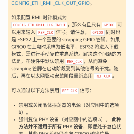
CONFIG_ETH_RMII_CLK_OUT_GPIO
。
如果配置 RMII 时钟模式为
，那么有且只有
可
CONFIG_ETH_RMII_CLK_INPUT
GPIO0
以用来输入
信号。请注意，
同时也
REF_CLK
GPIO0
是 ESP32 上一个重要的 strapping GPIO 管脚。如果
GPIO0 在上电时采样为低电平，ESP32 将进入下载
模式，需进行手动复位重启系统。解决这个问题的方
法是，在硬件中默认禁用
，从而避免
REF_CLK
strapping 管脚在启动阶段受到其他信号的干扰。随
后，再在以太网驱动安装阶段重新启用
。
REF_CLK
可以通过以下方法禁用
信号：
REF_CLK
禁用或关闭晶体振荡器的电源（对应图中的选项
b
）。
强制复位 PHY 设备（对应图中的选项
a
）。
此种
方法并不适用于所有 PHY 设备
，即便处于复位状