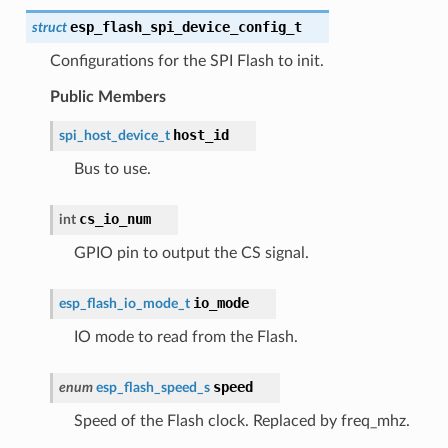
esp_flash_spi_device_config_t
struct
Configurations for the SPI Flash to init.
Public Members
host_id
spi_host_device_t
Bus to use.
cs_io_num
int
GPIO pin to output the CS signal.
io_mode
esp_flash_io_mode_t
IO mode to read from the Flash.
speed
enum
esp_flash_speed_s
Speed of the Flash clock. Replaced by freq_mhz.