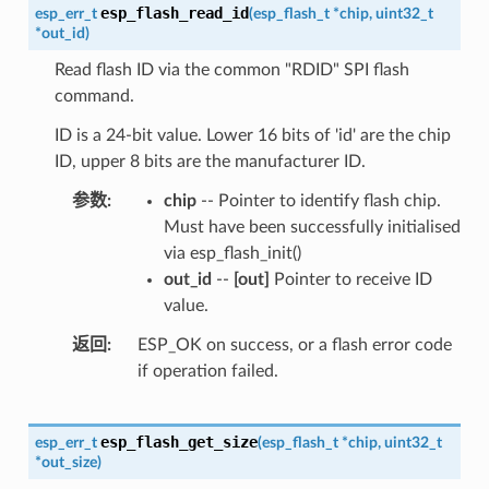
esp_flash_read_id
esp_err_t
(
esp_flash_t
*
chip
,
uint32_t
*
out_id
)
Read flash ID via the common "RDID" SPI flash
command.
ID is a 24-bit value. Lower 16 bits of 'id' are the chip
ID, upper 8 bits are the manufacturer ID.
参数
chip
-- Pointer to identify flash chip.
Must have been successfully initialised
via esp_flash_init()
out_id
--
[out]
Pointer to receive ID
value.
返回
ESP_OK on success, or a flash error code
if operation failed.
esp_flash_get_size
esp_err_t
(
esp_flash_t
*
chip
,
uint32_t
*
out_size
)