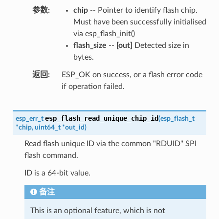
参数
chip
-- Pointer to identify flash chip.
Must have been successfully initialised
via esp_flash_init()
flash_size
--
[out]
Detected size in
bytes.
返回
ESP_OK on success, or a flash error code
if operation failed.
esp_flash_read_unique_chip_id
esp_err_t
(
esp_flash_t
*
chip
,
uint64_t
*
out_id
)
Read flash unique ID via the common "RDUID" SPI
flash command.
ID is a 64-bit value.
备注
This is an optional feature, which is not