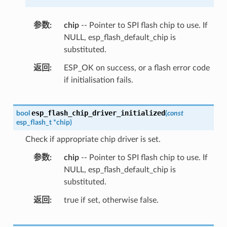
参数
chip
-- Pointer to SPI flash chip to use. If
NULL, esp_flash_default_chip is
substituted.
返回
ESP_OK on success, or a flash error code
if initialisation fails.
esp_flash_chip_driver_initialized
bool
(
const
esp_flash_t
*
chip
)
Check if appropriate chip driver is set.
参数
chip
-- Pointer to SPI flash chip to use. If
NULL, esp_flash_default_chip is
substituted.
返回
true if set, otherwise false.