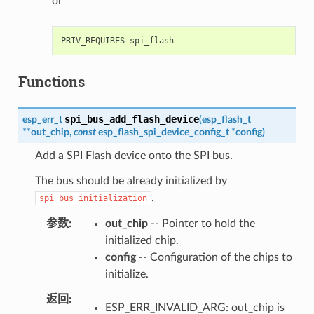
or
Functions
spi_bus_add_flash_device
esp_err_t
(
esp_flash_t
*
*
out_chip
,
const
esp_flash_spi_device_config_t
*
config
)
Add a SPI Flash device onto the SPI bus.
The bus should be already initialized by
.
spi_bus_initialization
参数
out_chip
-- Pointer to hold the
initialized chip.
config
-- Configuration of the chips to
initialize.
返回
ESP_ERR_INVALID_ARG: out_chip is