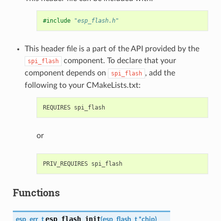
#include
"esp_flash.h"
This header file is a part of the API provided by the
component. To declare that your
spi_flash
component depends on
, add the
spi_flash
following to your CMakeLists.txt:
or
Functions
esp_flash_init
esp_err_t
(
esp_flash_t
*
chip
)