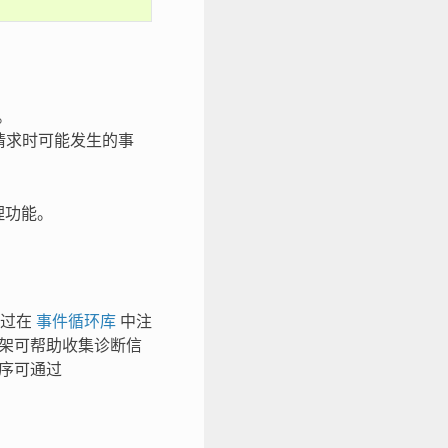
。
P 请求时可能发生的事
理功能。
通过在
事件循环库
中注
架可帮助收集诊断信
程序可通过