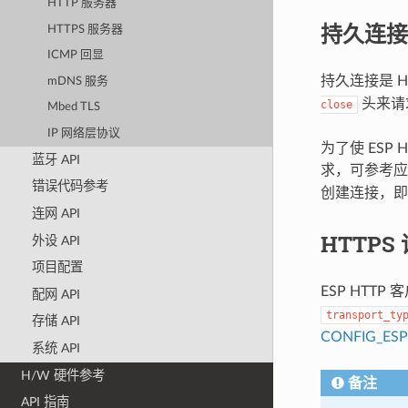
HTTP 服务器
持久连接
HTTPS 服务器
ICMP 回显
持久连接是 
mDNS 服务
头来请
close
Mbed TLS
IP 网络层协议
为了使 ES
蓝牙 API
求，可参考
错误代码参考
创建连接，
连网 API
HTTPS
外设 API
项目配置
ESP HTTP
配网 API
transport_ty
存储 API
CONFIG_ESP
系统 API
H/W 硬件参考
备注
API 指南