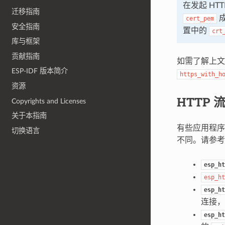
在发起 H
迁移指南
成
cert_pem
安全指南
置中的
crt
库与框架
贡献指南
如需了解上
ESP-IDF 版本简介
https_with_h
资源
HTTP 
Copyrights and Licenses
关于本指南
有些应用程序
切换语言
不同。请参考
esp_ht
esp_ht
esp_ht
连接
esp_ht