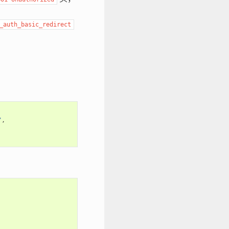
_auth_basic_redirect
"
,