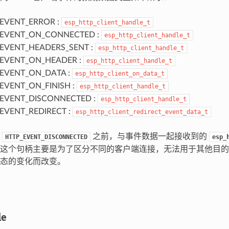
EVENT_ERROR :
esp_http_client_handle_t
_EVENT_ON_CONNECTED :
esp_http_client_handle_t
EVENT_HEADERS_SENT :
esp_http_client_handle_t
EVENT_ON_HEADER :
esp_http_client_handle_t
EVENT_ON_DATA :
esp_http_client_on_data_t
EVENT_ON_FINISH :
esp_http_client_handle_t
EVENT_DISCONNECTED :
esp_http_client_handle_t
EVENT_REDIRECT :
esp_http_client_redirect_event_data_t
到
之前，与事件数据一起接收到的
HTTP_EVENT_DISCONNECTED
esp_
这个句柄主要是为了区分不同的客户端连接，无法用于其他目的
态的变化而改变。
le