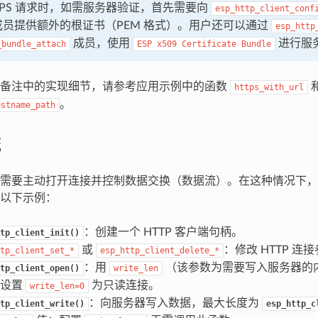
TTPS 请求时，如需服务器验证，首先需要向
esp_http_client_conf
员提供额外的根证书（PEM 格式）。用户还可以通过
esp_http
成员，使用
进行服
_bundle_attach
ESP
x509
Certificate
Bundle
文备注中的实现细节，请参考应用示例中的函数
https_with_url
。
ostname_path
流
需要主动打开连接并控制数据交换（数据流）。在这种情况下，
以下示例：
：创建一个 HTTP 客户端句柄。
tp_client_init()
或
：修改 HTTP 
tp_client_set_*
esp_http_client_delete_*
：用
（该参数为需要写入服务器的内
tp_client_open()
write_len
，设置
为只读连接。
write_len=0
：向服务器写入数据，最大长度为
tp_client_write()
esp_http_c