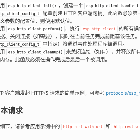
调用
，创建一个
esp_http_client_init()
esp_http_client_handle_t
配置创建 HTTP 客户端句柄。此函数必须
tp_client_config_t
义参数的配置值，则使用默认值。
调用
，执行
的所有操
esp_http_client_perform()
esp_http_client
据、关闭连接（如需要），同时在当前任务完成前阻塞该任务。
中指定）将通过事件处理程序被调用。
tp_client_config_t
调用
来关闭连接（如有），并释放所有分
esp_http_client_cleanup()
内存。此函数必须在操作完成后最后一个被调用。
HTTP 客户端发起 HTTP/S 请求的简单示例，可参考
protocols/esp_h
基本请求
现细节，请参考应用示例中的
和
http_rest_with_url
http_rest_wi