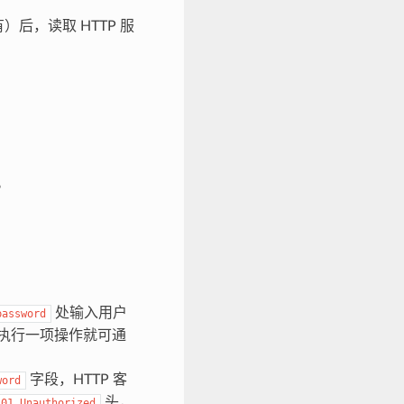
后，读取 HTTP 服
。
处输入用户
password
需执行一项操作就可通
字段，HTTP 客
word
头，
401
Unauthorized