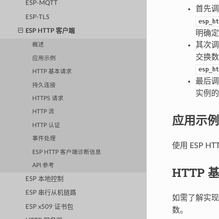
ESP-MQTT
首先
ESP-TLS
esp_ht
ESP HTTP 客户端
明确定
其次
概述
交换数
应用示例
esp_ht
HTTP 基本请求
最后
持久连接
实例的
HTTPS 请求
HTTP 流
应用示例
HTTP 认证
事件处理
使用 ESP 
ESP HTTP 客户端诊断信息
API 参考
HTTP 
ESP 本地控制
ESP 串行从机链路
如需了解实
ESP x509 证书包
数。