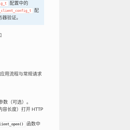
配置中的
ig_t
配
_client_config_t
务器验证。
和
应用流程与常规请求
连接参数（可选）。
容长度）打开 HTTP
函数中
lient_open()