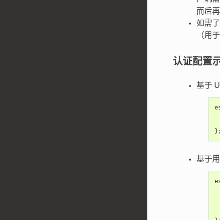
而后再
如需
（用
认证配置
基于 U
e
}
基于用
e