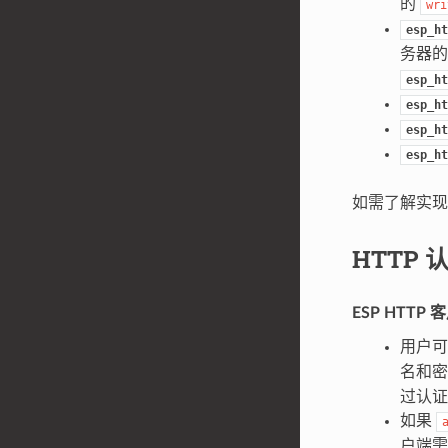
的
wri
esp_ht
务器
esp_ht
esp_ht
esp_ht
esp_ht
如需了解实
HTTP 
ESP HTT
用户
名和
过认证
如果
户端