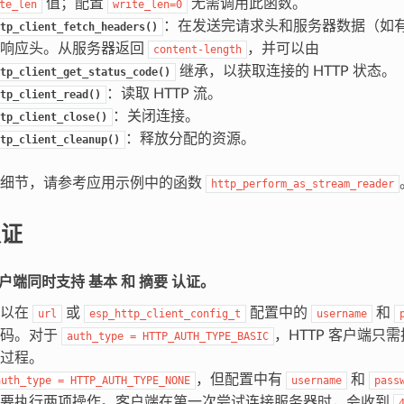
值；配置
无需调用此函数。
te_len
write_len=0
：在发送完请求头和服务器数据（如有）
tp_client_fetch_headers()
的响应头。从服务器返回
，并可以由
content-length
继承，以获取连接的 HTTP 状态。
tp_client_get_status_code()
：读取 HTTP 流。
tp_client_read()
：关闭连接。
tp_client_close()
：释放分配的资源。
tp_client_cleanup()
现细节，请参考应用示例中的函数
http_perform_as_stream_reader
认证
P 客户端同时支持
基本
和
摘要
认证。
可以在
或
配置中的
和
url
esp_http_client_config_t
username
密码。对于
，HTTP 客户端只
auth_type
=
HTTP_AUTH_TYPE_BASIC
过程。
，但配置中有
和
auth_type
=
HTTP_AUTH_TYPE_NONE
username
pass
需要执行两项操作。客户端在第一次尝试连接服务器时，会收到