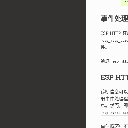
}
事件处理
ESP HT
esp_http_cli
件。
通过
esp_htt
ESP H
诊断信息可以
册事件处理
息。然而，即使
esp_event_ha
事件循环中不