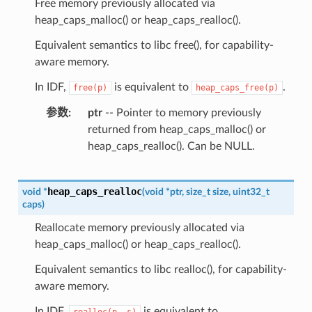
Free memory previously allocated via
heap_caps_malloc() or heap_caps_realloc().
Equivalent semantics to libc free(), for capability-
aware memory.
In IDF,
is equivalent to
.
free(p)
heap_caps_free(p)
参数
ptr
-- Pointer to memory previously
returned from heap_caps_malloc() or
heap_caps_realloc(). Can be NULL.
heap_caps_realloc
void
*
(
void
*
ptr
,
size_t
size
,
uint32_t
caps
)
Reallocate memory previously allocated via
heap_caps_malloc() or heap_caps_realloc().
Equivalent semantics to libc realloc(), for capability-
aware memory.
In IDF,
is equivalent to
realloc(p,
s)