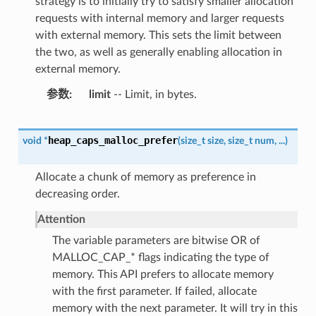
strategy is to initially try to satisfy smaller allocation
requests with internal memory and larger requests
with external memory. This sets the limit between
the two, as well as generally enabling allocation in
external memory.
参数
limit
-- Limit, in bytes.
heap_caps_malloc_prefer
void
*
(
size_t
size
,
size_t
num
,
...
)
Allocate a chunk of memory as preference in
decreasing order.
Attention
The variable parameters are bitwise OR of
MALLOC_CAP_* flags indicating the type of
memory. This API prefers to allocate memory
with the first parameter. If failed, allocate
memory with the next parameter. It will try in this