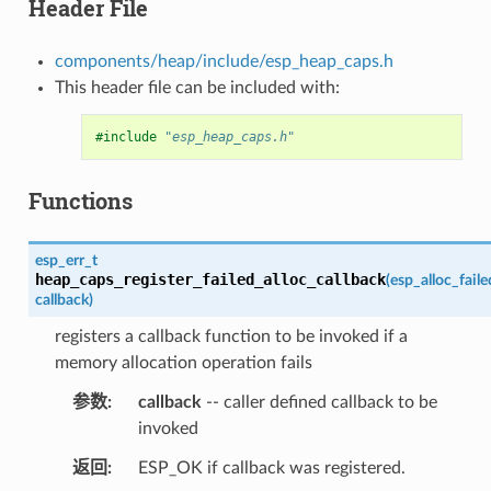
Header File
components/heap/include/esp_heap_caps.h
This header file can be included with:
#include
"esp_heap_caps.h"
Functions
esp_err_t
heap_caps_register_failed_alloc_callback
(
esp_alloc_fail
callback
)
registers a callback function to be invoked if a
memory allocation operation fails
参数
callback
-- caller defined callback to be
invoked
返回
ESP_OK if callback was registered.