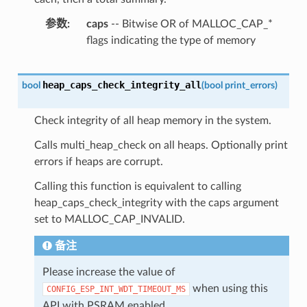
参数
caps
-- Bitwise OR of MALLOC_CAP_*
flags indicating the type of memory
heap_caps_check_integrity_all
bool
(
bool
print_errors
)
Check integrity of all heap memory in the system.
Calls multi_heap_check on all heaps. Optionally print
errors if heaps are corrupt.
Calling this function is equivalent to calling
heap_caps_check_integrity with the caps argument
set to MALLOC_CAP_INVALID.
备注
Please increase the value of
when using this
CONFIG_ESP_INT_WDT_TIMEOUT_MS
API with PSRAM enabled.