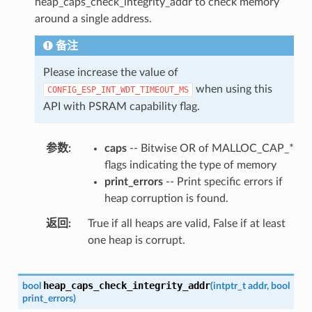
heap_caps_check_integrity_addr to check memory
around a single address.
备注
Please increase the value of
when using this
CONFIG_ESP_INT_WDT_TIMEOUT_MS
API with PSRAM capability flag.
参数
caps
-- Bitwise OR of MALLOC_CAP_*
flags indicating the type of memory
print_errors
-- Print specific errors if
heap corruption is found.
返回
True if all heaps are valid, False if at least
one heap is corrupt.
heap_caps_check_integrity_addr
bool
(
intptr_t
addr
,
bool
print_errors
)