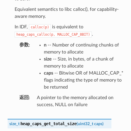
Equivalent semantics to libc calloc(), for capability-
aware memory.
In IDF,
is equivalent to
calloc(p)
.
heap_caps_calloc(p,
MALLOC_CAP_8BIT)
参数
n
-- Number of continuing chunks of
memory to allocate
size
-- Size, in bytes, of a chunk of
memory to allocate
caps
-- Bitwise OR of MALLOC_CAP_*
flags indicating the type of memory to
be returned
返回
A pointer to the memory allocated on
success, NULL on failure
heap_caps_get_total_size
size_t
(
uint32_t
caps
)