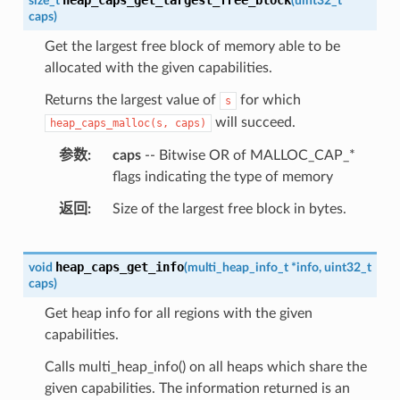
size_t
(
uint32_t
caps
)
Get the largest free block of memory able to be
allocated with the given capabilities.
Returns the largest value of
for which
s
will succeed.
heap_caps_malloc(s,
caps)
参数
caps
-- Bitwise OR of MALLOC_CAP_*
flags indicating the type of memory
返回
Size of the largest free block in bytes.
heap_caps_get_info
void
(
multi_heap_info_t
*
info
,
uint32_t
caps
)
Get heap info for all regions with the given
capabilities.
Calls multi_heap_info() on all heaps which share the
given capabilities. The information returned is an