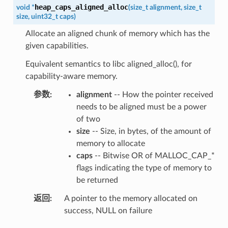
heap_caps_aligned_alloc
void
*
(
size_t
alignment
,
size_t
size
,
uint32_t
caps
)
Allocate an aligned chunk of memory which has the
given capabilities.
Equivalent semantics to libc aligned_alloc(), for
capability-aware memory.
参数
alignment
-- How the pointer received
needs to be aligned must be a power
of two
size
-- Size, in bytes, of the amount of
memory to allocate
caps
-- Bitwise OR of MALLOC_CAP_*
flags indicating the type of memory to
be returned
返回
A pointer to the memory allocated on
success, NULL on failure