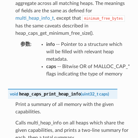
aggregate across all matching heaps. The meanings
of fields are the same as defined for
multi_heap_info_t
, except that
minimum_free_bytes
has the same caveats described in
heap_caps_get_minimum_free_size().
参数
info
-- Pointer to a structure which
will be filled with relevant heap
metadata.
caps
-- Bitwise OR of MALLOC_CAP_*
flags indicating the type of memory
heap_caps_print_heap_info
void
(
uint32_t
caps
)
Print a summary of all memory with the given
capabilities.
Calls multi_heap_info on all heaps which share the
given capabilities, and prints a two-line summary for
each, then a total summary.