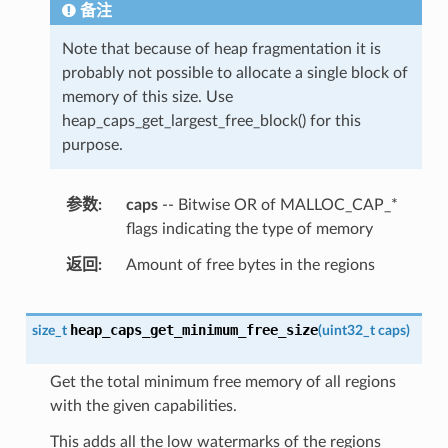
备注
Note that because of heap fragmentation it is
probably not possible to allocate a single block of
memory of this size. Use
heap_caps_get_largest_free_block() for this
purpose.
参数
caps
-- Bitwise OR of MALLOC_CAP_*
flags indicating the type of memory
返回
Amount of free bytes in the regions
heap_caps_get_minimum_free_size
size_t
(
uint32_t
caps
)
Get the total minimum free memory of all regions
with the given capabilities.
This adds all the low watermarks of the regions