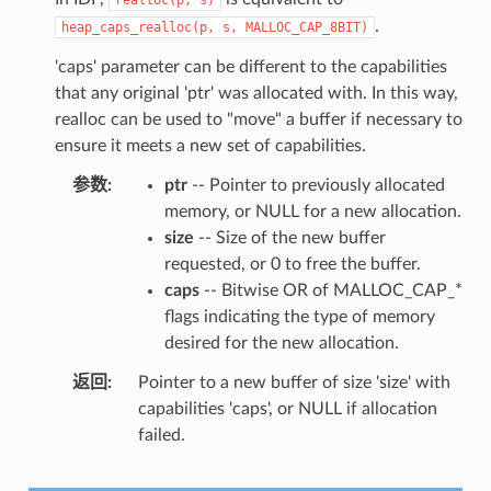
.
heap_caps_realloc(p,
s,
MALLOC_CAP_8BIT)
'caps' parameter can be different to the capabilities
that any original 'ptr' was allocated with. In this way,
realloc can be used to "move" a buffer if necessary to
ensure it meets a new set of capabilities.
参数
ptr
-- Pointer to previously allocated
memory, or NULL for a new allocation.
size
-- Size of the new buffer
requested, or 0 to free the buffer.
caps
-- Bitwise OR of MALLOC_CAP_*
flags indicating the type of memory
desired for the new allocation.
返回
Pointer to a new buffer of size 'size' with
capabilities 'caps', or NULL if allocation
failed.