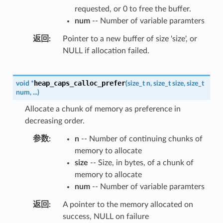
requested, or 0 to free the buffer.
num
-- Number of variable paramters
返回
Pointer to a new buffer of size 'size', or
NULL if allocation failed.
heap_caps_calloc_prefer
void
*
(
size_t
n
,
size_t
size
,
size_t
num
,
...
)
Allocate a chunk of memory as preference in
decreasing order.
参数
n
-- Number of continuing chunks of
memory to allocate
size
-- Size, in bytes, of a chunk of
memory to allocate
num
-- Number of variable paramters
返回
A pointer to the memory allocated on
success, NULL on failure