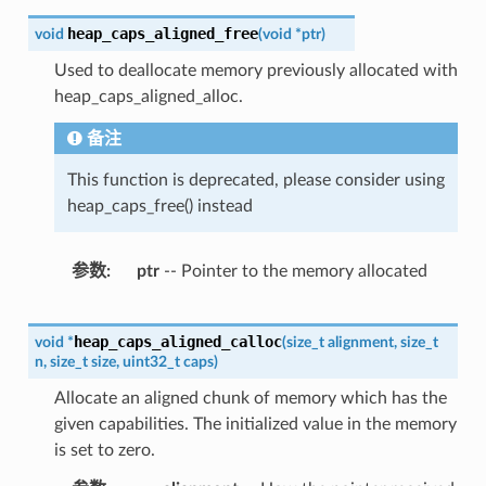
heap_caps_aligned_free
void
(
void
*
ptr
)
Used to deallocate memory previously allocated with
heap_caps_aligned_alloc.
备注
This function is deprecated, please consider using
heap_caps_free() instead
参数
ptr
-- Pointer to the memory allocated
heap_caps_aligned_calloc
void
*
(
size_t
alignment
,
size_t
n
,
size_t
size
,
uint32_t
caps
)
Allocate an aligned chunk of memory which has the
given capabilities. The initialized value in the memory
is set to zero.