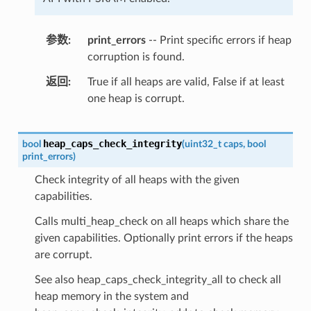
参数
print_errors
-- Print specific errors if heap
corruption is found.
返回
True if all heaps are valid, False if at least
one heap is corrupt.
heap_caps_check_integrity
bool
(
uint32_t
caps
,
bool
print_errors
)
Check integrity of all heaps with the given
capabilities.
Calls multi_heap_check on all heaps which share the
given capabilities. Optionally print errors if the heaps
are corrupt.
See also heap_caps_check_integrity_all to check all
heap memory in the system and