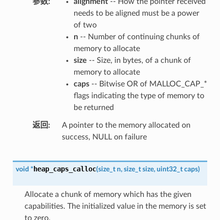
参数
alignment
-- How the pointer received
needs to be aligned must be a power
of two
n
-- Number of continuing chunks of
memory to allocate
size
-- Size, in bytes, of a chunk of
memory to allocate
caps
-- Bitwise OR of MALLOC_CAP_*
flags indicating the type of memory to
be returned
返回
A pointer to the memory allocated on
success, NULL on failure
heap_caps_calloc
void
*
(
size_t
n
,
size_t
size
,
uint32_t
caps
)
Allocate a chunk of memory which has the given
capabilities. The initialized value in the memory is set
to zero.