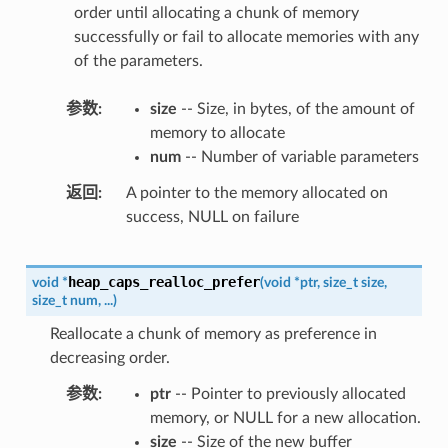
order until allocating a chunk of memory
successfully or fail to allocate memories with any
of the parameters.
参数
size
-- Size, in bytes, of the amount of
memory to allocate
num
-- Number of variable parameters
返回
A pointer to the memory allocated on
success, NULL on failure
heap_caps_realloc_prefer
void
*
(
void
*
ptr
,
size_t
size
,
size_t
num
,
...
)
Reallocate a chunk of memory as preference in
decreasing order.
参数
ptr
-- Pointer to previously allocated
memory, or NULL for a new allocation.
size
-- Size of the new buffer