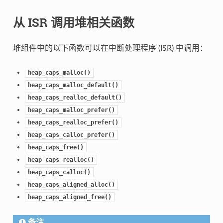
从 ISR 调用堆相关函数
堆组件中的以下函数可以在中断处理程序 (ISR) 中调用：
heap_caps_malloc()
heap_caps_malloc_default()
heap_caps_realloc_default()
heap_caps_malloc_prefer()
heap_caps_realloc_prefer()
heap_caps_calloc_prefer()
heap_caps_free()
heap_caps_realloc()
heap_caps_calloc()
heap_caps_aligned_alloc()
heap_caps_aligned_free()
备注