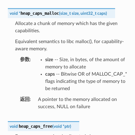
heap_caps_malloc
void
*
(
size_t
size
,
uint32_t
caps
)
Allocate a chunk of memory which has the given
capabilities.
Equivalent semantics to libc malloc(), for capability-
aware memory.
参数
size
-- Size, in bytes, of the amount of
memory to allocate
caps
-- Bitwise OR of MALLOC_CAP_*
flags indicating the type of memory to
be returned
返回
A pointer to the memory allocated on
success, NULL on failure
heap_caps_free
void
(
void
*
ptr
)