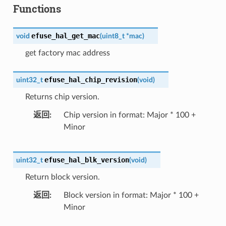
Functions
efuse_hal_get_mac
void
(
uint8_t
*
mac
)
get factory mac address
efuse_hal_chip_revision
uint32_t
(
void
)
Returns chip version.
返回
Chip version in format: Major * 100 +
Minor
efuse_hal_blk_version
uint32_t
(
void
)
Return block version.
返回
Block version in format: Major * 100 +
Minor