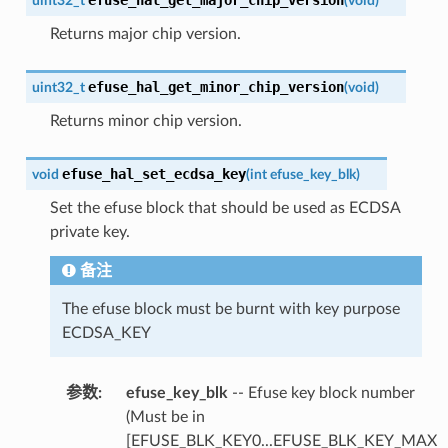
uint32_t
(
void
)
Returns major chip version.
efuse_hal_get_minor_chip_version
uint32_t
(
void
)
Returns minor chip version.
efuse_hal_set_ecdsa_key
void
(
int
efuse_key_blk
)
Set the efuse block that should be used as ECDSA
private key.
备注
The efuse block must be burnt with key purpose
ECDSA_KEY
参数
efuse_key_blk
-- Efuse key block number
(Must be in
[EFUSE_BLK_KEY0...EFUSE_BLK_KEY_MAX