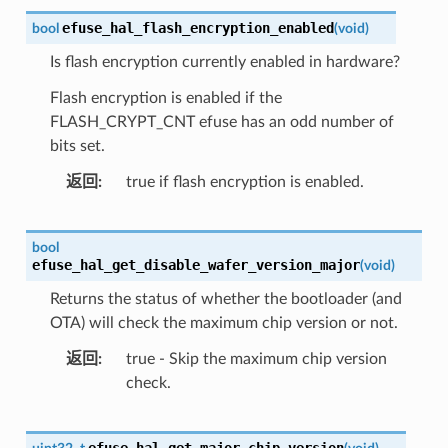
efuse_hal_flash_encryption_enabled
bool
(
void
)
Is flash encryption currently enabled in hardware?
Flash encryption is enabled if the
FLASH_CRYPT_CNT efuse has an odd number of
bits set.
返回
true if flash encryption is enabled.
bool
efuse_hal_get_disable_wafer_version_major
(
void
)
Returns the status of whether the bootloader (and
OTA) will check the maximum chip version or not.
返回
true - Skip the maximum chip version
check.
efuse_hal_get_major_chip_version