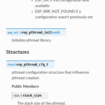
ESP_OK if the configuration was
available
ESP_ERR_NOT_FOUND if a
configuration wasn't previously set
esp_pthread_init
esp_err_t
(
void
)
Initialize pthread library.
Structures
esp_pthread_cfg_t
struct
pthread configuration structure that influences
pthread creation
Public Members
stack_size
size_t
The stack size of the pthread.