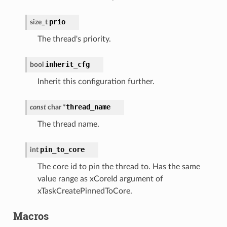
prio
size_t
The thread's priority.
inherit_cfg
bool
Inherit this configuration further.
thread_name
const
char
*
The thread name.
pin_to_core
int
The core id to pin the thread to. Has the same
value range as xCoreId argument of
xTaskCreatePinnedToCore.
Macros