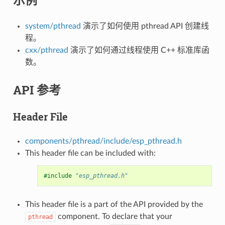
system/pthread
演示了如何使用 pthread API 创建线
程。
cxx/pthread
演示了如何通过线程使用 C++ 标准库函
数。
API 参考
Header File
components/pthread/include/esp_pthread.h
This header file can be included with:
#include
"esp_pthread.h"
This header file is a part of the API provided by the
component. To declare that your
pthread