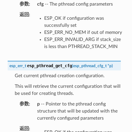
参数
cfg
-- The pthread config parameters
返回
ESP_OK if configuration was
successfully set
ESP_ERR_NO_MEM if out of memory
ESP_ERR_INVALID_ARG if stack_size
is less than PTHREAD_STACK_MIN
esp_pthread_get_cfg
esp_err_t
(
esp_pthread_cfg_t
*
p
)
Get current pthread creation configuration.
This will retrieve the current configuration that will
be used for creating threads.
参数
p
-- Pointer to the pthread config
structure that will be updated with the
currently configured parameters
返回