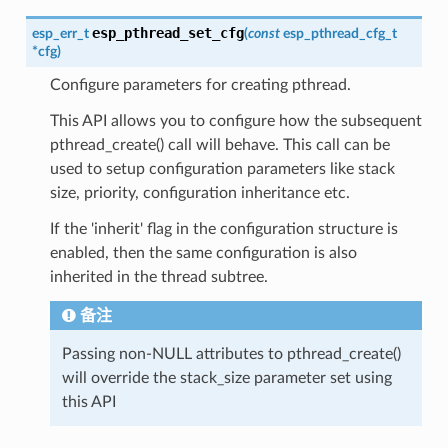
esp_pthread_set_cfg
esp_err_t
(
const
esp_pthread_cfg_t
*
cfg
)
Configure parameters for creating pthread.
This API allows you to configure how the subsequent
pthread_create() call will behave. This call can be
used to setup configuration parameters like stack
size, priority, configuration inheritance etc.
If the 'inherit' flag in the configuration structure is
enabled, then the same configuration is also
inherited in the thread subtree.
备注
Passing non-NULL attributes to pthread_create()
will override the stack_size parameter set using
this API