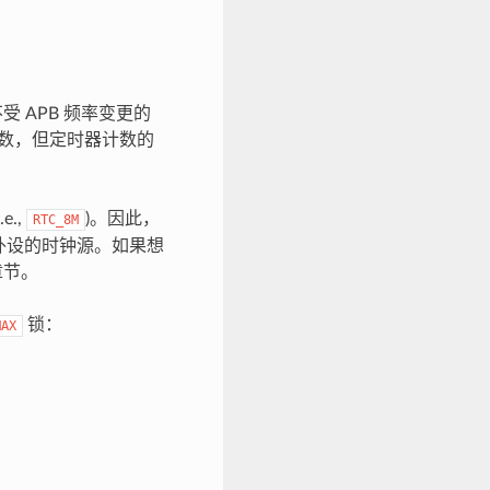
受 APB 频率变更的
续计数，但定时器计数的
.e.,
)。因此，
RTC_8M
外设的时钟源。如果想
章节。
锁：
MAX