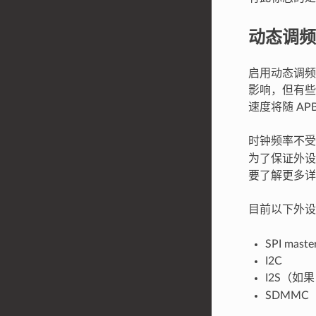
动态调频
启用动态调频后
影响，但有些
速度将随 AP
时钟频率不受
为了保证外设
要了解更多详情
目前以下外
SPI maste
I2C
I2S（如果
SDMMC