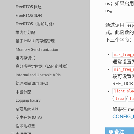
us；如果启用
FreeRTOS 概述
us。
FreeRTOS (IDF)
FreeRTOS（附加功能）
通过调用
esp
式。此函数
堆内存分配
下三个字段：
基于 MMU 的存储管理
Memory Synchronization
max_freq_
堆内存调试
通常设置
高分辨率定时器（ESP 定时器）
min_freq_
Internal and Unstable APIs
段可设置为晶
REF_T
处理器间调用 (IPC)
light_sle
中断分配
(
/
true
fa
Logging library
如果在 me
杂项系统 API
CONFIG_
空中升级 (OTA)
性能监视器
备注