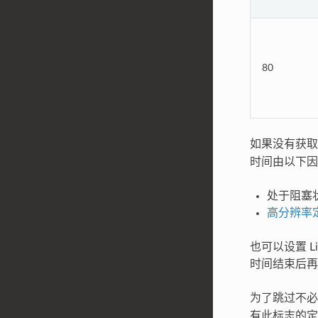
80
如果没有获
时间由以下因
处于阻塞状
高分辨率
也可以设置 L
时间结束后再
为了跳过不
有此标志的定