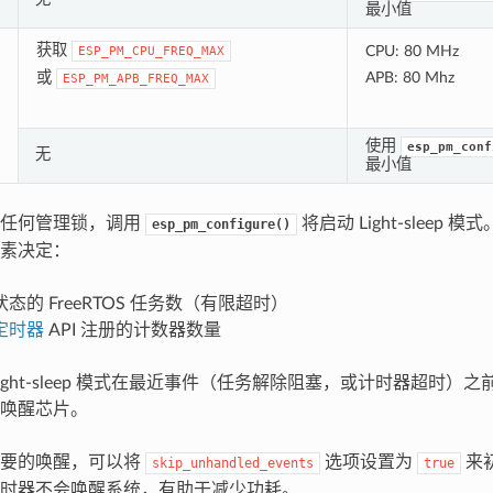
最小值
获取
CPU: 80 MHz
ESP_PM_CPU_FREQ_MAX
或
APB: 80 Mhz
ESP_PM_APB_FREQ_MAX
使用
esp_pm_conf
无
最小值
取任何管理锁，调用
将启动 Light-sleep 模式
esp_pm_configure()
素决定：
态的 FreeRTOS 任务数（有限超时）
定时器
API 注册的计数器数量
ight-sleep 模式在最近事件（任务解除阻塞，或计时器超时）
唤醒芯片。
必要的唤醒，可以将
选项设置为
来
skip_unhandled_events
true
时器不会唤醒系统，有助于减少功耗。