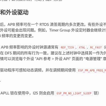
和外设驱动
，APB 频率可在一个 RTOS 滴答周期内多次更改。有些外设不
外设可能会出现问题。例如，Timer Group 外设定时器会继
B 频率的变更而变更。
 APB 频率影响的外设时钟源通常有
,
,
(i
REF_TICK
XTAL
RC_FAST
在 DFS 期间的所有行为一致，建议在上述时钟中选择其一作为
可以浏览每个外设 ”API 参考 > 外设 API“ 页面的 “电源管理” 
设驱动程序可感知动态调频，并在调频期间使用
ESP_PM_APB_FREQ_
r
 APLL 锁在使用中，I2S 则会启用
锁）
ESP_PM_NO_LIGHT_SLEEP