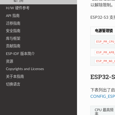
看门狗
以解除限制。
H/W 硬件参考
API 指南
ESP32-S
迁移指南
电源管理锁
安全指南
库与框架
ESP_PM_CPU
贡献指南
ESP_PM_APB
ESP-IDF 版本简介
资源
ESP_PM_NO_
Copyrights and Licenses
ESP32
关于本指南
切换语言
下表列出了启
CONFIG_ES
CPU 最高频
率