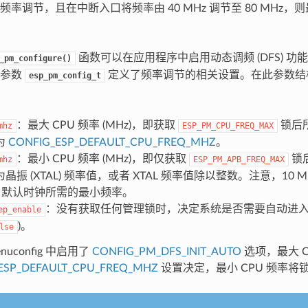
频率调节，且在中断入口将频率由 40 MHz 调节至 80 MHz，
函数可以在应用程序中启用动态调频 (DFS) 功能和自动 
_pm_configure()
的参数
定义了频率调节的相关设置。在此参数结
esp_pm_config_t
：最大 CPU 频率 (MHz)，即获取
锁后
mhz
ESP_PM_CPU_FREQ_MAX
为
CONFIG_ESP_DEFAULT_CPU_FREQ_MHZ
。
：最小 CPU 频率 (MHz)，即仅获取
锁
mhz
ESP_PM_APB_FREQ_MAX
振 (XTAL) 频率值，或者 XTAL 频率值除以整数。注意，10 MHz
ICK 默认时钟所需的最小频率。
：没有获取任何管理锁时，决定系统是否需要自动进入 Ligh
ep_enable
)。
lse
nuconfig 中启用了
CONFIG_PM_DFS_INIT_AUTO
选项，最大 C
ESP_DEFAULT_CPU_FREQ_MHZ
设置决定，最小 CPU 频率将锁定