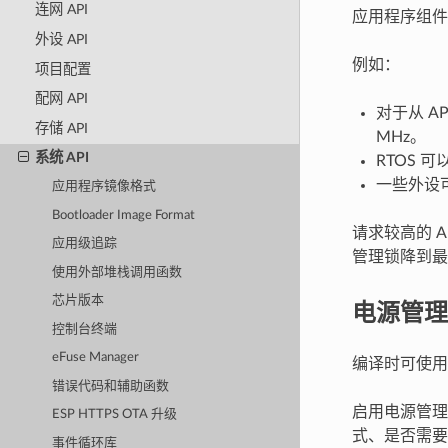
连网 API
应用程序组件
外设 API
例如：
项目配置
配网 API
对于从 A
存储 API
MHz。
系统 API
RTOS 
一些外设可
应用程序镜像格式
Bootloader Image Format
请求较高的 A
应用级追踪
管理锁降到最
使用外部堆栈调用函数
芯片版本
电源管理
控制台终端
eFuse Manager
编译时可使
错误代码和辅助函数
启用电源管理
ESP HTTPS OTA 升级
式、是否需要进
事件循环库