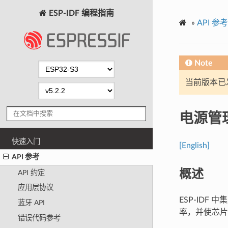
ESP-IDF 编程指南
»
API 参考
Note
当前版本已发布
电源管
快速入门
[English]
API 参考
概述
API 约定
应用层协议
ESP-IDF
蓝牙 API
率，并使芯片进
错误代码参考