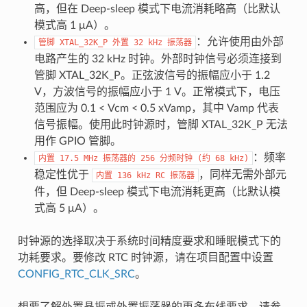
高，但在 Deep-sleep 模式下电流消耗略高（比默认
模式高 1 μA）。
：允许使用由外部
管脚
XTAL_32K_P
外置
32
kHz
振荡器
电路产生的 32 kHz 时钟。外部时钟信号必须连接到
管脚 XTAL_32K_P。正弦波信号的振幅应小于 1.2
V，方波信号的振幅应小于 1 V。正常模式下，电压
范围应为 0.1 < Vcm < 0.5 xVamp，其中 Vamp 代表
信号振幅。使用此时钟源时，管脚 XTAL_32K_P 无法
用作 GPIO 管脚。
：频率
内置
17.5
MHz
振荡器的
256
分频时钟
(约
68
kHz)
稳定性优于
，同样无需外部元
内置
136
kHz
RC
振荡器
件，但 Deep-sleep 模式下电流消耗更高（比默认模
式高 5 μA）。
时钟源的选择取决于系统时间精度要求和睡眠模式下的
功耗要求。要修改 RTC 时钟源，请在项目配置中设置
CONFIG_RTC_CLK_SRC
。
想要了解外置晶振或外置振荡器的更多布线要求，请参