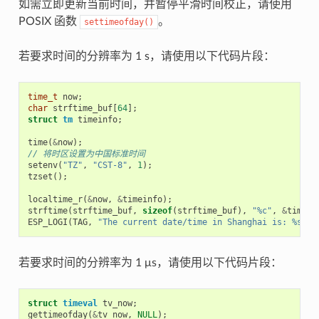
如需立即更新当前时间，并暂停平滑时间校正，请使用
POSIX 函数
。
settimeofday()
若要求时间的分辨率为 1 s，请使用以下代码片段：
time_t
now
;
char
strftime_buf
[
64
];
struct
tm
timeinfo
;
time
(
&
now
);
// 将时区设置为中国标准时间
setenv
(
"TZ"
,
"CST-8"
,
1
);
tzset
();
localtime_r
(
&
now
,
&
timeinfo
);
strftime
(
strftime_buf
,
sizeof
(
strftime_buf
),
"%c"
,
&
timein
ESP_LOGI
(
TAG
,
"The current date/time in Shanghai is: %s"
,
若要求时间的分辨率为 1 μs，请使用以下代码片段：
struct
timeval
tv_now
;
gettimeofday
(
&
tv_now
,
NULL
);