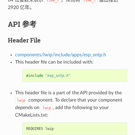
time_t
time_t
2920 亿年。
API 参考
Header File
components/lwip/include/apps/esp_sntp.h
This header file can be included with:
#include
"esp_sntp.h"
This header file is a part of the API provided by the
component. To declare that your component
lwip
depends on
, add the following to your
lwip
CMakeLists.txt: