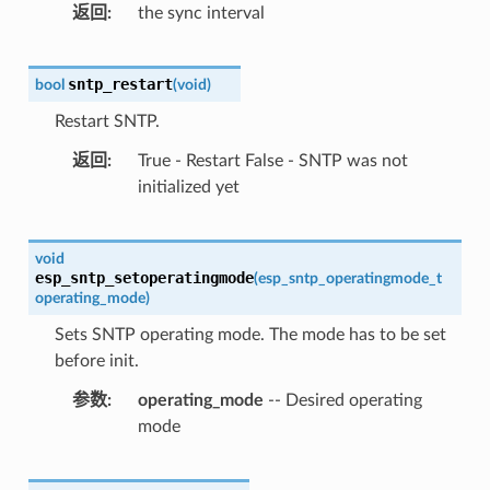
返回
the sync interval
sntp_restart
bool
(
void
)
Restart SNTP.
返回
True - Restart False - SNTP was not
initialized yet
void
esp_sntp_setoperatingmode
(
esp_sntp_operatingmode_t
operating_mode
)
Sets SNTP operating mode. The mode has to be set
before init.
参数
operating_mode
-- Desired operating
mode