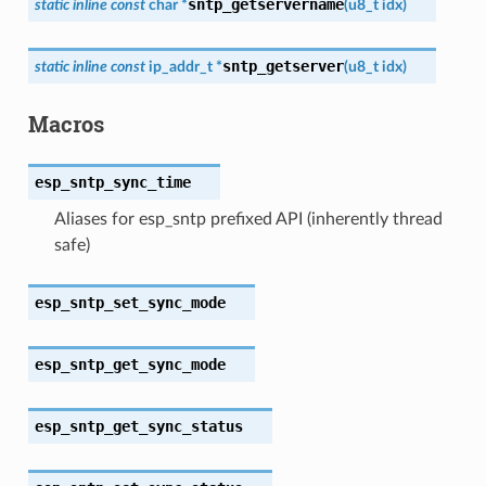
sntp_getservername
static
inline
const
char
*
(
u8_t
idx
)
sntp_getserver
static
inline
const
ip_addr_t
*
(
u8_t
idx
)
Macros
esp_sntp_sync_time
Aliases for esp_sntp prefixed API (inherently thread
safe)
esp_sntp_set_sync_mode
esp_sntp_get_sync_mode
esp_sntp_get_sync_status