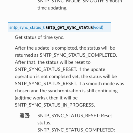
SNTP_SYNC_MODE_SMOOTH: Smooth
time updating.
sntp_get_sync_status
sntp_sync_status_t
(
void
)
Get status of time sync.
After the update is completed, the status will be
returned as SNTP_SYNC_STATUS_COMPLETED.
After that, the status will be reset to
SNTP_SYNC_STATUS_RESET. If the update
operation is not completed yet, the status will be
SNTP_SYNC_STATUS_RESET. If a smooth mode was
chosen and the synchronization is still continuing
(adjtime works), then it will be
SNTP_SYNC_STATUS_IN_PROGRESS.
返回
SNTP_SYNC_STATUS_RESET: Reset
status.
SNTP_SYNC_STATUS_COMPLETED: