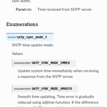
sync event.
Param tv
Time received from SNTP server.
Enumerations
sntp_sync_mode_t
enum
SNTP time update mode.
Values:
SNTP_SYNC_MODE_IMMED
enumerator
Update system time immediately when receiving
a response from the SNTP server.
SNTP_SYNC_MODE_SMOOTH
enumerator
Smooth time updating. Time error is gradually
reduced using adjtime function. If the difference