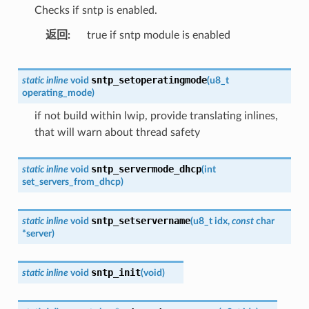
Checks if sntp is enabled.
返回
true if sntp module is enabled
sntp_setoperatingmode
static
inline
void
(
u8_t
operating_mode
)
if not build within lwip, provide translating inlines,
that will warn about thread safety
sntp_servermode_dhcp
static
inline
void
(
int
set_servers_from_dhcp
)
sntp_setservername
static
inline
void
(
u8_t
idx
,
const
char
*
server
)
sntp_init
static
inline
void
(
void
)