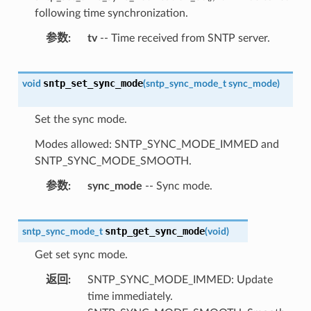
following time synchronization.
参数
tv
-- Time received from SNTP server.
sntp_set_sync_mode
void
(
sntp_sync_mode_t
sync_mode
)
Set the sync mode.
Modes allowed: SNTP_SYNC_MODE_IMMED and
SNTP_SYNC_MODE_SMOOTH.
参数
sync_mode
-- Sync mode.
sntp_get_sync_mode
sntp_sync_mode_t
(
void
)
Get set sync mode.
返回
SNTP_SYNC_MODE_IMMED: Update
time immediately.