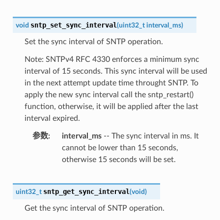
sntp_set_sync_interval
void
(
uint32_t
interval_ms
)
Set the sync interval of SNTP operation.
Note: SNTPv4 RFC 4330 enforces a minimum sync
interval of 15 seconds. This sync interval will be used
in the next attempt update time throught SNTP. To
apply the new sync interval call the sntp_restart()
function, otherwise, it will be applied after the last
interval expired.
参数
interval_ms
-- The sync interval in ms. It
cannot be lower than 15 seconds,
otherwise 15 seconds will be set.
sntp_get_sync_interval
uint32_t
(
void
)
Get the sync interval of SNTP operation.