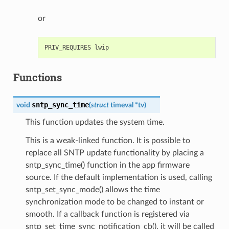
or
Functions
sntp_sync_time
void
(
struct
timeval
*
tv
)
This function updates the system time.
This is a weak-linked function. It is possible to
replace all SNTP update functionality by placing a
sntp_sync_time() function in the app firmware
source. If the default implementation is used, calling
sntp_set_sync_mode() allows the time
synchronization mode to be changed to instant or
smooth. If a callback function is registered via
sntp_set_time_sync_notification_cb(), it will be called