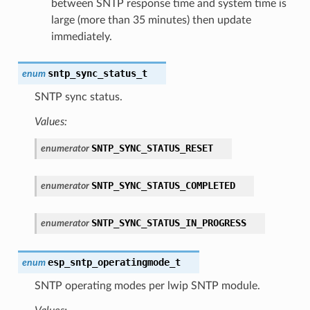
between SNTP response time and system time is
large (more than 35 minutes) then update
immediately.
sntp_sync_status_t
enum
SNTP sync status.
Values:
SNTP_SYNC_STATUS_RESET
enumerator
SNTP_SYNC_STATUS_COMPLETED
enumerator
SNTP_SYNC_STATUS_IN_PROGRESS
enumerator
esp_sntp_operatingmode_t
enum
SNTP operating modes per lwip SNTP module.