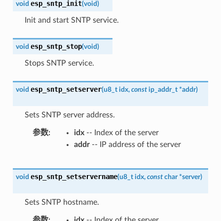
esp_sntp_init
void
(
void
)
Init and start SNTP service.
esp_sntp_stop
void
(
void
)
Stops SNTP service.
esp_sntp_setserver
void
(
u8_t
idx
,
const
ip_addr_t
*
addr
)
Sets SNTP server address.
参数
idx
-- Index of the server
addr
-- IP address of the server
esp_sntp_setservername
void
(
u8_t
idx
,
const
char
*
server
)
Sets SNTP hostname.
参数
idx
-- Index of the server