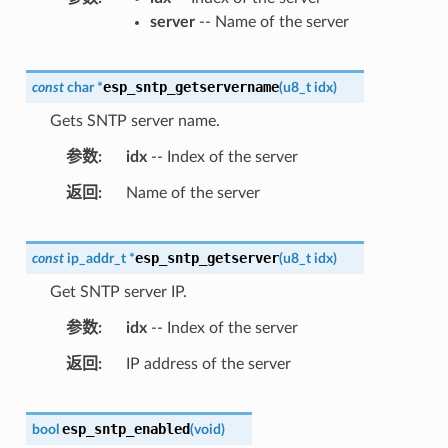
server
-- Name of the server
esp_sntp_getservername
const
char
*
(
u8_t
idx
)
Gets SNTP server name.
参数
idx
-- Index of the server
返回
Name of the server
esp_sntp_getserver
const
ip_addr_t
*
(
u8_t
idx
)
Get SNTP server IP.
参数
idx
-- Index of the server
返回
IP address of the server
esp_sntp_enabled
bool
(
void
)