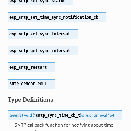
esp_sntp_set_sync_status
esp_sntp_set_time_sync_notification_cb
esp_sntp_set_sync_interval
esp_sntp_get_sync_interval
esp_sntp_restart
SNTP_OPMODE_POLL
Type Definitions
sntp_sync_time_cb_t
typedef
void
(
*
)
(
struct
timeval
*
tv
)
SNTP callback function for notifying about time