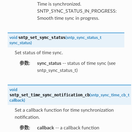
Time is synchronized.
SNTP_SYNC_STATUS_IN_PROGRESS:
Smooth time sync in progress.
sntp_set_sync_status
void
(
sntp_sync_status_t
sync_status
)
Set status of time sync.
参数
sync_status
-- status of time sync (see
sntp_sync_status_t)
void
sntp_set_time_sync_notification_cb
(
sntp_sync_time_cb_t
callback
)
Set a callback function for time synchronization
notification.
参数
callback
-- a callback function