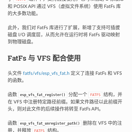
和 POSIX API 通过 VFS（虚拟文件系统）使用 FatFs 库
的大多数功能。
此外，我们对 FatFs 库进行了扩展，新增了支持可插拔
磁盘 I/O 调度层，从而允许在运行时将 FatFs 驱动映射
到物理磁盘。
FatFs 与 VFS 配合使用
头文件
fatfs/vfs/esp_vfs_fat.h
定义了连接 FatFs 和 VFS
的函数。
函数
分配一个
结构，并
esp_vfs_fat_register()
FATFS
在 VFS 中注册特定路径前缀。如果文件路径以此前缀开
头，则对此文件的后续操作将转至 FatFs API。
函数
删除在 VFS 中的注
esp_vfs_fat_unregister_path()
册，并释放
结构。
FATFS