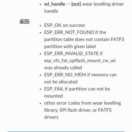
wl_handle
--
[out]
wear levelling driver
handle
返回
ESP_OK on success
ESP_ERR_NOT_FOUND if the
partition table does not contain FATFS
partition with given label
ESP_ERR_INVALID_STATE if
esp_vfs_fat_spiflash_mount_rw_wl
was already called
ESP_ERR_NO_MEM if memory can
not be allocated
ESP_FAIL if partition can not be
mounted
other error codes from wear levelling
library, SPI flash driver, or FATFS
drivers