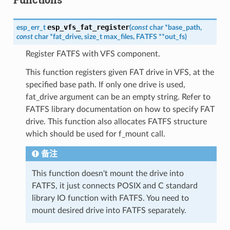
esp_vfs_fat_register
esp_err_t
(
const
char
*
base_path
,
const
char
*
fat_drive
,
size_t
max_files
,
FATFS
*
*
out_fs
)
Register FATFS with VFS component.
This function registers given FAT drive in VFS, at the
specified base path. If only one drive is used,
fat_drive argument can be an empty string. Refer to
FATFS library documentation on how to specify FAT
drive. This function also allocates FATFS structure
which should be used for f_mount call.
备注
This function doesn't mount the drive into
FATFS, it just connects POSIX and C standard
library IO function with FATFS. You need to
mount desired drive into FATFS separately.