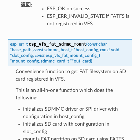
返回
ESP_OK on success
ESP_ERR_INVALID_STATE if FATFS is
not registered in VFS
esp_vfs_fat_sdmmc_mount
esp_err_t
(
const
char
*
base_path
,
const
sdmmc_host_t
*
host_config
,
const
void
*
slot_config
,
const
esp_vfs_fat_mount_config_t
*
mount_config
,
sdmmc_card_t
*
*
out_card
)
Convenience function to get FAT filesystem on SD
card registered in VFS.
This is an all-in-one function which does the
following:
initializes SDMMC driver or SPI driver with
configuration in host_config
initializes SD card with configuration in
slot_config
mounts FAT partition on SD card using FATFS