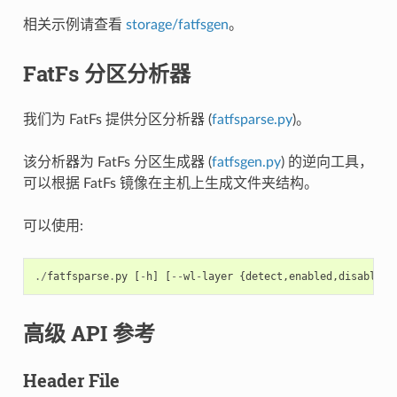
相关示例请查看
storage/fatfsgen
。
FatFs 分区分析器
我们为 FatFs 提供分区分析器 (
fatfsparse.py
)。
该分析器为 FatFs 分区生成器 (
fatfsgen.py
) 的逆向工具，
可以根据 FatFs 镜像在主机上生成文件夹结构。
可以使用:
./
fatfsparse
.
py
[
-
h
]
[
--
wl
-
layer
{
detect
,
enabled
,
disabled
}
高级 API 参考
Header File