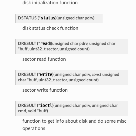
disk initialization function
status
DSTATUS
(
*
)
(
unsigned
char
pdrv
)
disk status check function
read
DRESULT
(
*
)
(
unsigned
char
pdrv
,
unsigned
char
*
buff
,
uint32_t
sector
,
unsigned
count
)
sector read function
write
DRESULT
(
*
)
(
unsigned
char
pdrv
,
const
unsigned
char
*
buff
,
uint32_t
sector
,
unsigned
count
)
sector write function
ioctl
DRESULT
(
*
)
(
unsigned
char
pdrv
,
unsigned
char
cmd
,
void
*
buff
)
function to get info about disk and do some misc
operations