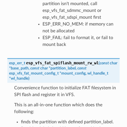
partition isn't mounted, call
esp_vfs_fat_sdmmc_mount or
esp_vfs_fat_sdspi_mount first
ESP_ERR_NO_MEM: if memory can
not be allocated
ESP_FAIL: fail to format it, or fail to
mount back
esp_vfs_fat_spiflash_mount_rw_wl
esp_err_t
(
const
char
*
base_path
,
const
char
*
partition_label
,
const
esp_vfs_fat_mount_config_t
*
mount_config
,
wl_handle_t
*
wl_handle
)
Convenience function to initialize FAT filesystem in
SPI flash and register it in VFS.
This is an all-in-one function which does the
following:
finds the partition with defined partition_label.