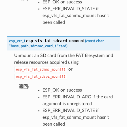
ESP_OK on success
ESP_ERR_INVALID_STATE if
esp_vfs_fat_sdmmc_mount hasn't
been called
esp_vfs_fat_sdcard_unmount
esp_err_t
(
const
char
*
base_path
,
sdmmc_card_t
*
card
)
Unmount an SD card from the FAT filesystem and
release resources acquired using
or
esp_vfs_fat_sdmmc_mount()
esp_vfs_fat_sdspi_mount()
返回
ESP_OK on success
ESP_ERR_INVALID_ARG if the card
argument is unregistered
ESP_ERR_INVALID_STATE if
esp_vfs_fat_sdmmc_mount hasn't
been called