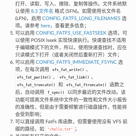
打开、读取、写入、擦除、复制等操作。文件系统默
认使用
8.3 文件名
格式 (SFN)。如需使用长文件名
(LFN)，启用
CONFIG_FATFS_LONG_FILENAMES
选
项。请参考
here
，查看更多信息；
可以启用
CONFIG_FATFS_USE_FASTSEEK
选项，可
以使用 POSIX lseek 实现快速执行。快速查找不适用
于编辑模式下的文件，所以，使用快速查找时，应在
只读模式下打开（或者关闭然后重新打开）文件；
可以启用
CONFIG_FATFS_IMMEDIATE_FSYNC
选
项，在每次调用
、
vfs_fat_write()
、
、
vfs_fat_pwrite()
vfs_fat_link()
和
函数之
vfs_fat_truncate()
vfs_fat_ftruncate()
后，自动调用
以同步最近的文件改动。该
f_sync()
功能可提高文件系统中文件的一致性和文件大小报告
的准确性，但是由于需要频繁进行磁盘操作，性能将
会受到影响；
可以直接调用 FatFs 库函数，但需要使用没有 VFS 前
缀的路径，如
；
"/hello.txt"