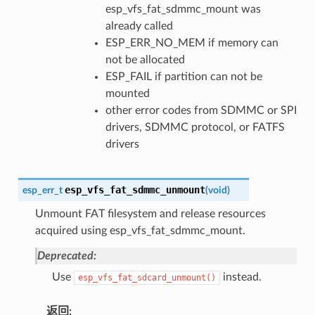
esp_vfs_fat_sdmmc_mount was
already called
ESP_ERR_NO_MEM if memory can
not be allocated
ESP_FAIL if partition can not be
mounted
other error codes from SDMMC or SPI
drivers, SDMMC protocol, or FATFS
drivers
esp_vfs_fat_sdmmc_unmount
esp_err_t
(
void
)
Unmount FAT filesystem and release resources
acquired using esp_vfs_fat_sdmmc_mount.
Deprecated:
Use
instead.
esp_vfs_fat_sdcard_unmount()
返回