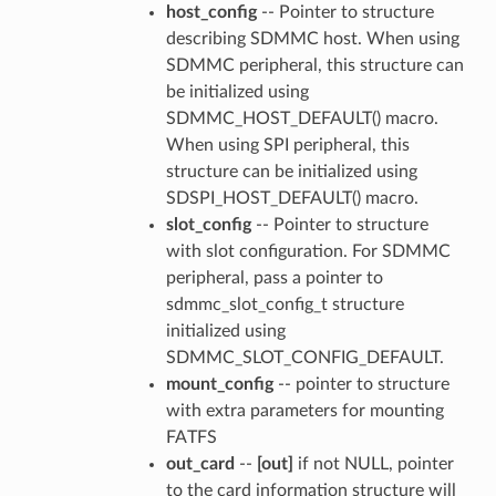
host_config
-- Pointer to structure
describing SDMMC host. When using
SDMMC peripheral, this structure can
be initialized using
SDMMC_HOST_DEFAULT() macro.
When using SPI peripheral, this
structure can be initialized using
SDSPI_HOST_DEFAULT() macro.
slot_config
-- Pointer to structure
with slot configuration. For SDMMC
peripheral, pass a pointer to
sdmmc_slot_config_t structure
initialized using
SDMMC_SLOT_CONFIG_DEFAULT.
mount_config
-- pointer to structure
with extra parameters for mounting
FATFS
out_card
--
[out]
if not NULL, pointer
to the card information structure will