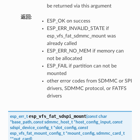
be returned via this argument
返回
ESP_OK on success
ESP_ERR_INVALID_STATE if
esp_vfs_fat_sdmmc_mount was
already called
ESP_ERR_NO_MEM if memory can
not be allocated
ESP_FAIL if partition can not be
mounted
other error codes from SDMMC or SPI
drivers, SDMMC protocol, or FATFS
drivers
esp_vfs_fat_sdspi_mount
esp_err_t
(
const
char
*
base_path
,
const
sdmmc_host_t
*
host_config_input
,
const
sdspi_device_config_t
*
slot_config
,
const
esp_vfs_fat_mount_config_t
*
mount_config
,
sdmmc_card_t
*
*
out_card
)