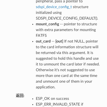
peripheral, pass a pointer to
sdspi_device_config_t
structure
initialized using
SDSPI_DEVICE_CONFIG_DEFAULT().
mount_config
-- pointer to structure
with extra parameters for mounting
FATFS
out_card
--
[out]
If not NULL, pointer
to the card information structure will
be returned via this argument. It is
suggested to hold this handle and use
it to unmount the card later if needed.
Otherwise it's not suggested to use
more than one card at the same time
and unmount one of them in your
application.
返回
ESP_OK on success
ESP_ERR_INVALID_STATE if