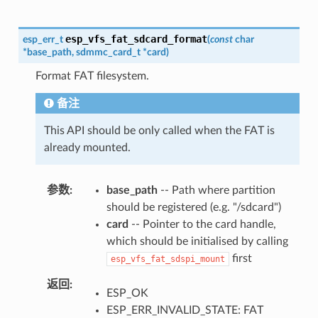
esp_vfs_fat_sdcard_format
esp_err_t
(
const
char
*
base_path
,
sdmmc_card_t
*
card
)
Format FAT filesystem.
备注
This API should be only called when the FAT is
already mounted.
参数
base_path
-- Path where partition
should be registered (e.g. "/sdcard")
card
-- Pointer to the card handle,
which should be initialised by calling
first
esp_vfs_fat_sdspi_mount
返回
ESP_OK
ESP_ERR_INVALID_STATE: FAT