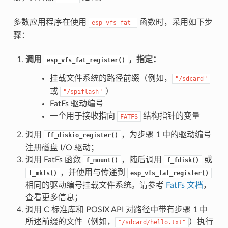
多数应用程序在使用
函数时，采用如下步
esp_vfs_fat_
骤：
调用
，指定：
esp_vfs_fat_register()
挂载文件系统的路径前缀（例如，
"/sdcard"
或
）
"/spiflash"
FatFs 驱动编号
一个用于接收指向
结构指针的变量
FATFS
调用
，为步骤 1 中的驱动编号
ff_diskio_register()
注册磁盘 I/O 驱动；
调用 FatFs 函数
，随后调用
或
f_mount()
f_fdisk()
，并使用与传递到
f_mkfs()
esp_vfs_fat_register()
相同的驱动编号挂载文件系统。请参考
FatFs 文档
，
查看更多信息；
调用 C 标准库和 POSIX API 对路径中带有步骤 1 中
所述前缀的文件（例如，
）执行
"/sdcard/hello.txt"