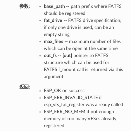
参数
base_path
-- path prefix where FATFS
should be registered
fat_drive
-- FATFS drive specification;
if only one drive is used, can be an
empty string
max_files
-- maximum number of files
which can be open at the same time
out_fs
--
[out]
pointer to FATFS
structure which can be used for
FATFS f_mount call is returned via this
argument.
返回
ESP_OK on success
ESP_ERR_INVALID_STATE if
esp_vfs_fat_register was already called
ESP_ERR_NO_MEM if not enough
memory or too many VFSes already
registered