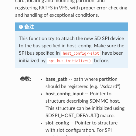
card, locating and mounting partition, and
registering FATFS in VFS, with proper error checking
and handling of exceptional conditions.
备注
This function try to attach the new SD SPI device
to the bus specified in host_config. Make sure the
SPI bus specified in
have been
host_config->slot
initialized by
before.
spi_bus_initialize()
参数
base_path
-- path where partition
should be registered (e.g. "/sdcard")
host_config_input
-- Pointer to
structure describing SDMMC host.
This structure can be initialized using
SDSPI_HOST_DEFAULT() macro.
slot_config
-- Pointer to structure
with slot configuration. For SPI