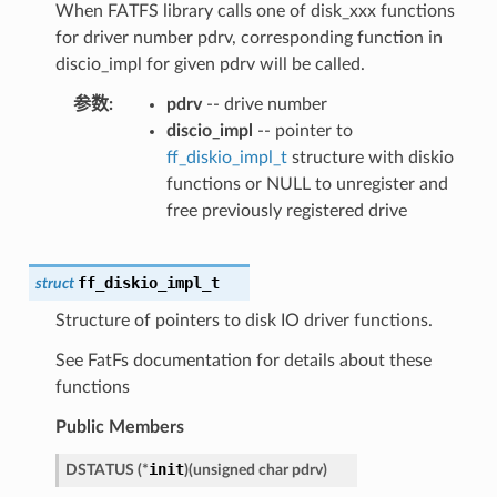
When FATFS library calls one of disk_xxx functions
for driver number pdrv, corresponding function in
discio_impl for given pdrv will be called.
参数
pdrv
-- drive number
discio_impl
-- pointer to
ff_diskio_impl_t
structure with diskio
functions or NULL to unregister and
free previously registered drive
ff_diskio_impl_t
struct
Structure of pointers to disk IO driver functions.
See FatFs documentation for details about these
functions
Public Members
init
DSTATUS
(
*
)
(
unsigned
char
pdrv
)