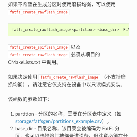
如果不希望在生成分区时使用磨损均衡，可以使用
:
fatfs_create_rawflash_image
fatfs_create_rawflash_image
(
<
partition
>
<
base_dir
>
[
FLASH_
以及
fatfs_create_spiflash_image
必须从项目的
fatfs_create_rawflash_image
CMakeLists.txt 中调用。
如果决定使用
（不支持磨
fatfs_create_rawflash_image
损均衡），请注意它仅支持在设备中以只读模式安装。
该函数的参数如下：
partition - 分区的名称，需要在分区表中定义（如
storage/fatfsgen/partitions_example.csv
）。
base_dir - 目录名称，该目录会被编码为 FatFs 分
区，也可以选择将其被烧录进设备。但注意必须在分