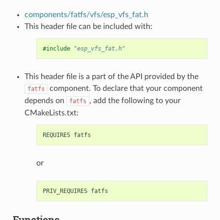
components/fatfs/vfs/esp_vfs_fat.h
This header file can be included with:
#include
"esp_vfs_fat.h"
This header file is a part of the API provided by the
component. To declare that your component
fatfs
depends on
, add the following to your
fatfs
CMakeLists.txt:
or
Functions