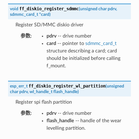
ff_diskio_register_sdmmc
void
(
unsigned
char
pdrv
,
sdmmc_card_t
*
card
)
Register SD/MMC diskio driver
参数
pdrv
-- drive number
card
-- pointer to
sdmmc_card_t
structure describing a card; card
should be initialized before calling
f_mount.
ff_diskio_register_wl_partition
esp_err_t
(
unsigned
char
pdrv
,
wl_handle_t
flash_handle
)
Register spi flash partition
参数
pdrv
-- drive number
flash_handle
-- handle of the wear
levelling partition.